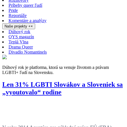
Rozhovory
Príbehy queer ľudí
Pride
Reportáže
Komentáre a analýzy
Naše projekty
+
×
Dúhový rok
QYS magazín
Teplá Vlna
Drama Queer
Divadlo Nomantinels
Dúhový rok je platforma, ktorá sa venuje životom a právam
LGBTI+ ľudí na Slovensku.
Len 31% LGBTI Slovákov a Sloveniek sa
„vyoutovalo“ rodine