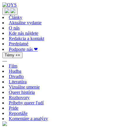
Články
Aktuálne vydanie
O nás
Kde nás nájdete
Redakcia a kontakt
Predplatné
Podporte nás ❤
Témy
+
×
—
Film
Hudba
Divadlo
Literatúra
Vizuálne umenie
Queer história
Rozhovory
Príbehy queer ľudí
Pride
Reportáže
Komentáre a analýzy