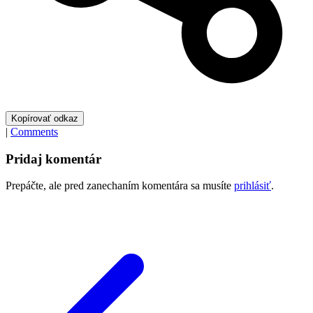
Kopírovať odkaz
|
Comments
Pridaj komentár
Prepáčte, ale pred zanechaním komentára sa musíte
prihlásiť
.
Kto
viac
číta,
viac
sa
dozvie