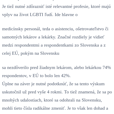
Je tiež nutné zdôrazniť isté relevantné profesie, ktoré majú
vplyv na život LGBTI ľudí. Ide hlavne o
medicínsky personál, teda o asistenciu, ošetrovateľstvo či
samotných lekárov a lekárky. Značné rozdiely je vidieť
medzi respondentmi a respondentkami zo Slovenska a z
celej EÚ, pokým na Slovensku
sa nezdôverilo pred žiadnym lekárom, alebo lekárkou 74%
respondentov, v EÚ to bolo len 42%.
Úplne na záver je nutné podotknúť, že sa tento výskum
uskutočnil už pred vyše 4 rokmi. To tiež znamená, že sa po
mnohých udalostiach, ktoré sa odohrali na Slovensku,
mohli tieto čísla radikálne zmeniť. Je to však len dohad a