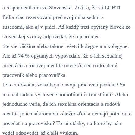
a respondentkami zo Slovenska. Zdá sa, že sú LGBTI
ľudia viac rezervovaní pred svojimi susedmi a
susedami, ako aj v práci. Až každý tretí opýtaný človek zo
slovenskej vzorky odpovedal, že o jeho iden
tite vie väčšina alebo takmer všetci kolegovia a kolegyne.
Ale až 74 % opýtaných vypovedalo, že o ich sexuálnej
orientácii a rodovej identite nevie žiaden nadriadený
pracovník alebo pracovníčka.
Je to z dôvodu, že sa boja o svoju pracovnú pozíciu? Sú
ich nadriadení vyslovene homofóbni či transfóbni? Alebo
jednoducho veria, že ich sexuálna orientácia a rodová
identita je ich súkromnou záležitosťou a nemajú potrebu to
povedať na pracovisku? To sú otázky, na ktoré by nám
vedel odpovedať až ďalší výskum.