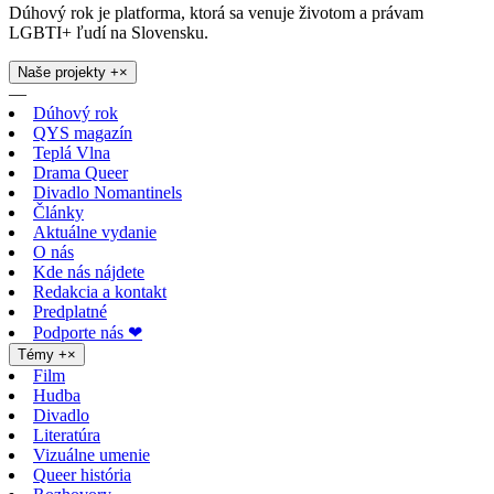
Dúhový rok je platforma, ktorá sa venuje životom a právam
LGBTI+ ľudí na Slovensku.
Naše projekty
+
×
—
Dúhový rok
QYS magazín
Teplá Vlna
Drama Queer
Divadlo Nomantinels
Články
Aktuálne vydanie
O nás
Kde nás nájdete
Redakcia a kontakt
Predplatné
Podporte nás ❤
Témy
+
×
Film
Hudba
Divadlo
Literatúra
Vizuálne umenie
Queer história