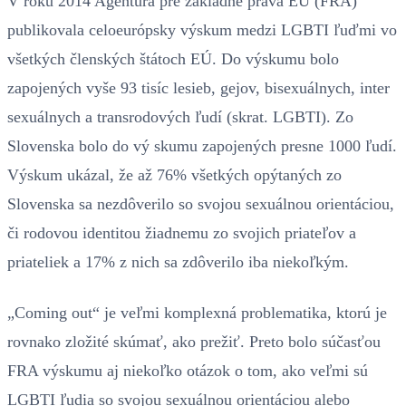
V roku 2014 Agentúra pre základné práva EÚ (FRA)
publikovala celoeurópsky výskum medzi LGBTI ľuďmi vo
všetkých členských štátoch EÚ. Do výskumu bolo
zapojených vyše 93 tisíc lesieb, gejov, bisexuálnych, inter
sexuálnych a transrodových ľudí (skrat. LGBTI). Zo
Slovenska bolo do vý skumu zapojených presne 1000 ľudí.
Výskum ukázal, že až 76% všetkých opýtaných zo
Slovenska sa nezdôverilo so svojou sexuálnou orientáciou,
či rodovou identitou žiadnemu zo svojich priateľov a
priateliek a 17% z nich sa zdôverilo iba niekoľkým.
„Coming out“ je veľmi komplexná problematika, ktorú je
rovnako zložité skúmať, ako prežiť. Preto bolo súčasťou
FRA výskumu aj niekoľko otázok o tom, ako veľmi sú
LGBTI ľudia so svojou sexuálnou orientáciou alebo