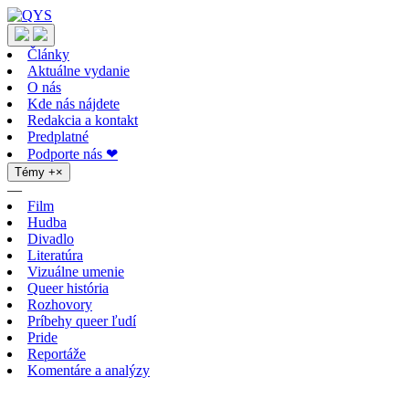
Články
Aktuálne vydanie
O nás
Kde nás nájdete
Redakcia a kontakt
Predplatné
Podporte nás ❤
Témy
+
×
—
Film
Hudba
Divadlo
Literatúra
Vizuálne umenie
Queer história
Rozhovory
Príbehy queer ľudí
Pride
Reportáže
Komentáre a analýzy