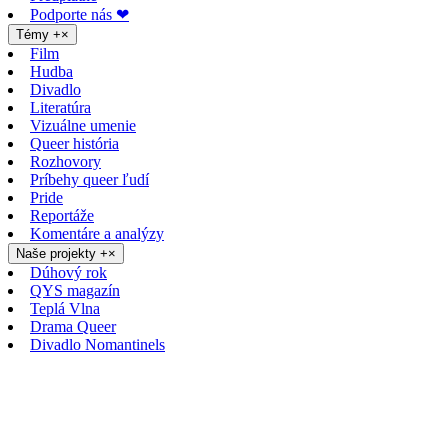
Podporte nás ❤
Témy
+
×
Film
Hudba
Divadlo
Literatúra
Vizuálne umenie
Queer história
Rozhovory
Príbehy queer ľudí
Pride
Reportáže
Komentáre a analýzy
Naše projekty
+
×
Dúhový rok
QYS magazín
Teplá Vlna
Drama Queer
Divadlo Nomantinels