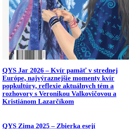
QYS Jar 2026 – Kvír pamäť v strednej
Európe, najvýraznejšie momenty kvír
popkultúry, reflexie aktuálnych tém a
rozhovory s Veronikou Valkovičovou a
Kristiánom Lazarčíkom
QYS Zima 2025 – Zbierka esejí