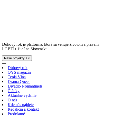
Dúhový rok je platforma, ktorá sa venuje životom a právam
LGBTI+ ľudí na Slovensku.
Naše projekty
+
×
—
Dúhový rok
QYS magazín
Teplá Vlna
Drama Queer
Divadlo Nomantinels
Články
Aktuálne vydanie
O nás
Kde nás nájdete
Redakcia a kontakt
Predplatné