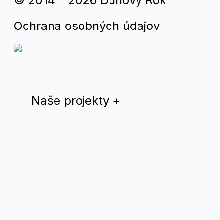
© 2014 - 2026 Dúhový Rok
Ochrana osobných údajov
Naše projekty
+
Dúhový rok
QYS magazín
Teplá Vlna
Drama Queer
Divadlo Nomantinels