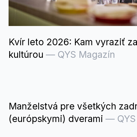
Kvír leto 2026: Kam vyraziť za
kultúrou
—
QYS Magazín
Manželstvá pre všetkých zad
(európskymi) dverami
—
QYS