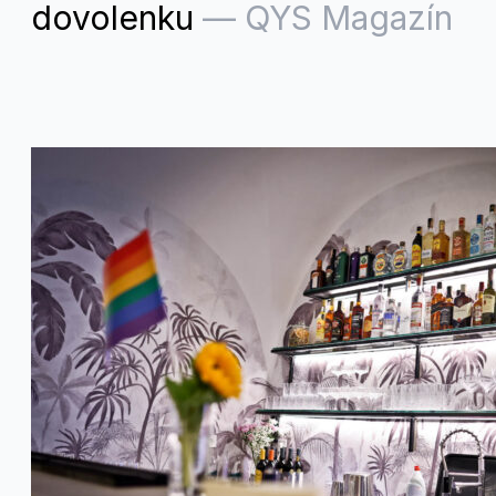
dovolenku
—
QYS Magazín