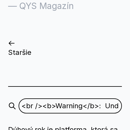
—
QYS Magazín
Staršie
Dúhový rok je platforma, ktorá sa