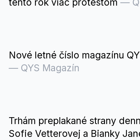
tento rok viac protestom
—
Q
Nové letné číslo magazínu QYS
—
QYS Magazín
Trhám preplakané strany denn
Sofie Vetterovej a Bianky Ja