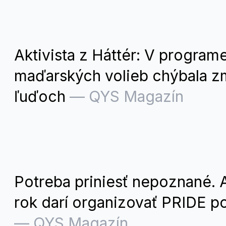
Aktivista z Háttér: V programe
maďarských volieb chýbala zm
ľuďoch
—
QYS Magazín
Potreba priniesť nepoznané. 
rok darí organizovať PRIDE po
—
QYS Magazín