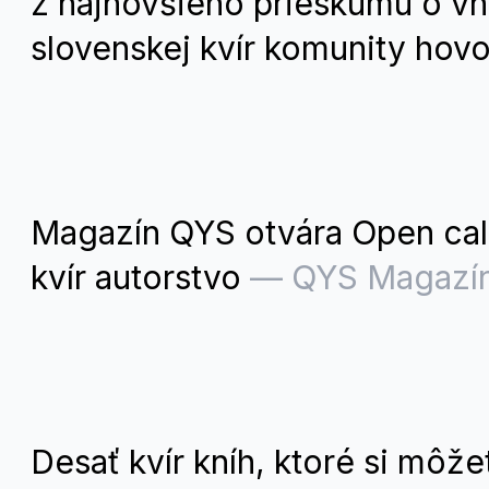
z najnovšieho prieskumu o vn
slovenskej kvír komunity hovo
Magazín QYS otvára Open cal
kvír autorstvo
—
QYS Magazí
Desať kvír kníh, ktoré si môžet