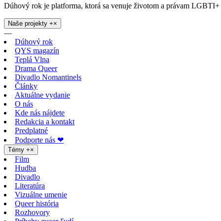
Dúhový rok je platforma, ktorá sa venuje životom a právam LGBTI+ 
Naše projekty
+
×
—
Dúhový rok
QYS magazín
Teplá Vlna
Drama Queer
Divadlo Nomantinels
Články
Aktuálne vydanie
O nás
Kde nás nájdete
Redakcia a kontakt
Predplatné
Podporte nás ❤
Témy
+
×
Film
Hudba
Divadlo
Literatúra
Vizuálne umenie
Queer história
Rozhovory