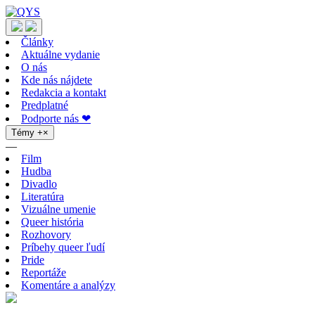
Články
Aktuálne vydanie
O nás
Kde nás nájdete
Redakcia a kontakt
Predplatné
Podporte nás ❤
Témy
+
×
—
Film
Hudba
Divadlo
Literatúra
Vizuálne umenie
Queer história
Rozhovory
Príbehy queer ľudí
Pride
Reportáže
Komentáre a analýzy