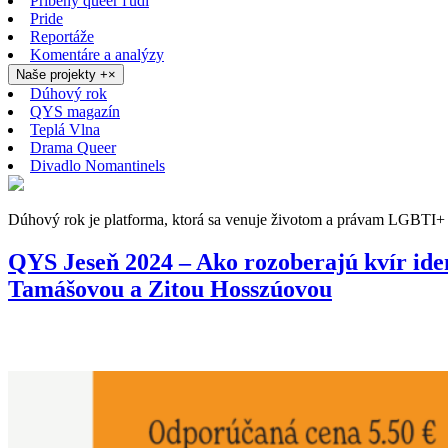
Príbehy queer ľudí
Pride
Reportáže
Komentáre a analýzy
Naše projekty
+
×
Dúhový rok
QYS magazín
Teplá Vlna
Drama Queer
Divadlo Nomantinels
Dúhový rok je platforma, ktorá sa venuje životom a právam LGBTI+ 
QYS Jeseň 2024 – Ako rozoberajú kvír iden
Tamášovou a Zitou Hosszúovou