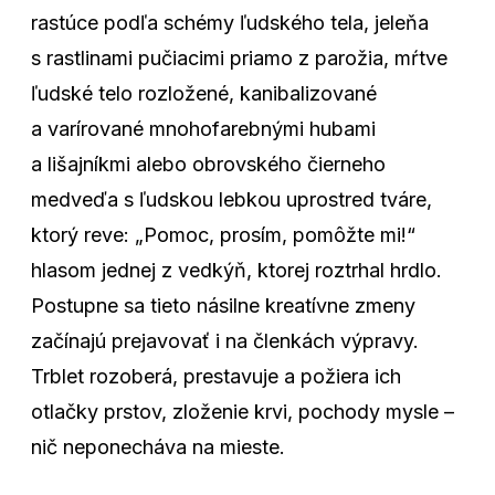
rastúce podľa schémy ľudského tela, jeleňa
s rastlinami pučiacimi priamo z parožia, mŕtve
ľudské telo rozložené, kanibalizované
a varírované mnohofarebnými hubami
a lišajníkmi alebo obrovského čierneho
medveďa s ľudskou lebkou uprostred tváre,
ktorý reve: „Pomoc, prosím, pomôžte mi!“
hlasom jednej z vedkýň, ktorej roztrhal hrdlo.
Postupne sa tieto násilne kreatívne zmeny
začínajú prejavovať i na členkách výpravy.
Trblet rozoberá, prestavuje a požiera ich
otlačky prstov, zloženie krvi, pochody mysle –
nič neponecháva na mieste.