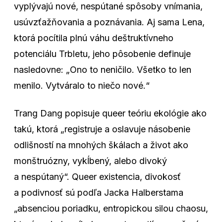
vyplývajú nové, nespútané spôsoby vnímania,
usúvzťažňovania a poznávania. Aj sama Lena,
ktorá pocítila plnú váhu deštruktívneho
potenciálu Trbletu, jeho pôsobenie definuje
nasledovne: „Ono to neničilo. Všetko to len
menilo. Vytváralo to niečo nové.“
Trang Dang popisuje queer teóriu ekológie ako
takú, ktorá „registruje a oslavuje násobenie
odlišností na mnohých škálach a život ako
monštruózny, vykĺbený, alebo divoký
a nespútaný“. Queer existencia, divokosť
a podivnosť sú podľa Jacka Halberstama
„absenciou poriadku, entropickou silou chaosu,