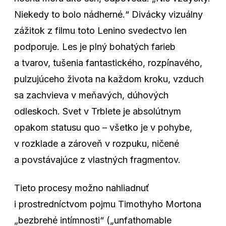
Niekedy to bolo nádherné.“ Divácky vizuálny
zážitok z filmu toto Lenino svedectvo len
podporuje. Les je plný bohatých farieb
a tvarov, tušenia fantastického, rozpínavého,
pulzujúceho života na každom kroku, vzduch
sa zachvieva v meňavých, dúhových
odleskoch. Svet v Trblete je absolútnym
opakom statusu quo – všetko je v pohybe,
v rozklade a zároveň v rozpuku, ničené
a povstávajúce z vlastných fragmentov.
Tieto procesy možno nahliadnuť
i prostredníctvom pojmu Timothyho Mortona
„bezbrehé intímnosti“ („unfathomable