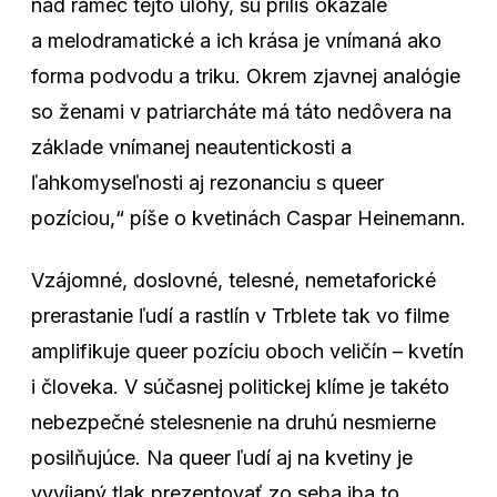
nad rámec tejto úlohy, sú príliš okázalé
a melodramatické a ich krása je vnímaná ako
forma podvodu a triku. Okrem zjavnej analógie
so ženami v patriarcháte má táto nedôvera na
základe vnímanej neautentickosti a
ľahkomyseľnosti aj rezonanciu s queer
pozíciou,“ píše o kvetinách Caspar Heinemann.
Vzájomné, doslovné, telesné, nemetaforické
prerastanie ľudí a rastlín v Trblete tak vo filme
amplifikuje queer pozíciu oboch veličín – kvetín
i človeka. V súčasnej politickej klíme je takéto
nebezpečné stelesnenie na druhú nesmierne
posilňujúce. Na queer ľudí aj na kvetiny je
vyvíjaný tlak prezentovať zo seba iba to