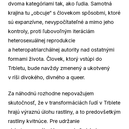
dvoma kategóriami tak, ako ľudia. Samotná
krajina tu „obcuje“ s človekom spôsobmi, ktoré
sú expanzívne, nevypočítateľné a mimo jeho
kontroly, proti ľubovoľným iteráciám
heterosexuálnej reprodukcie
a heteropatriarchálnej autority nad ostatnými
formami života. Človek, ktorý vstúpi do
Trbletu, bude navždy zmenený a ukotvený
v ríši divokého, divného a queer.
Za náhodnú rozhodne nepovažujem
skutočnosť, že v transformáciách ľudí v Trblete
hrajú výraznú úlohu rastliny, a to predovšetkým
rastliny kvitnúce. Pre udržanie