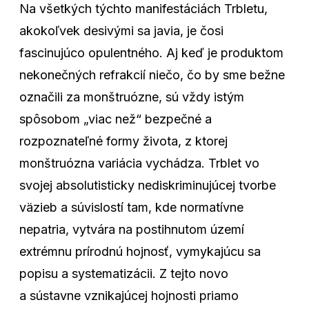
Na všetkých týchto manifestáciách Trbletu,
akokoľvek desivými sa javia, je čosi
fascinujúco opulentného. Aj keď je produktom
nekonečných refrakcií niečo, čo by sme bežne
označili za monštruózne, sú vždy istým
spôsobom „viac než“ bezpečné a
rozpoznateľné formy života, z ktorej
monštruózna variácia vychádza. Trblet vo
svojej absolutisticky nediskriminujúcej tvorbe
väzieb a súvislostí tam, kde normatívne
nepatria, vytvára na postihnutom území
extrémnu prírodnú hojnosť, vymykajúcu sa
popisu a systematizácii. Z tejto novo
a sústavne vznikajúcej hojnosti priamo