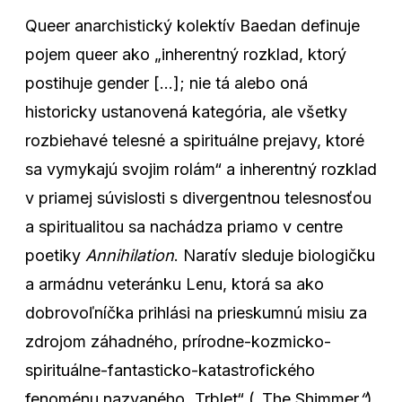
Queer anarchistický kolektív Baedan definuje
pojem queer ako „inherentný rozklad, ktorý
postihuje gender […]; nie tá alebo oná
historicky ustanovená kategória, ale všetky
rozbiehavé telesné a spirituálne prejavy, ktoré
sa vymykajú svojim rolám“ a inherentný rozklad
v priamej súvislosti s divergentnou telesnosťou
a spiritualitou sa nachádza priamo v centre
poetiky
Annihilation
. Naratív sleduje biologičku
a armádnu veteránku Lenu, ktorá sa ako
dobrovoľníčka prihlási na prieskumnú misiu za
zdrojom záhadného, prírodne-kozmicko-
spirituálne-fantasticko-katastrofického
fenoménu nazvaného „Trblet“ (
„
The Shimmer
“
).