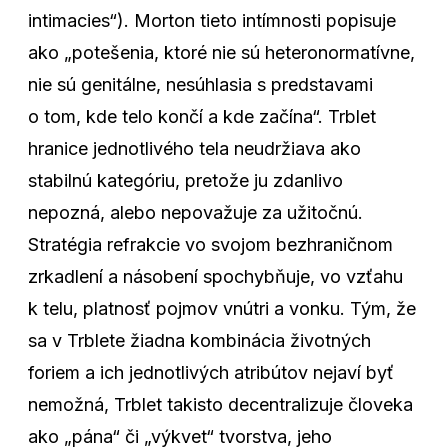
intimacies“). Morton tieto intímnosti popisuje
ako „potešenia, ktoré nie sú heteronormatívne,
nie sú genitálne, nesúhlasia s predstavami
o tom, kde telo končí a kde začína“. Trblet
hranice jednotlivého tela neudržiava ako
stabilnú kategóriu, pretože ju zdanlivo
nepozná, alebo nepovažuje za užitočnú.
Stratégia refrakcie vo svojom bezhraničnom
zrkadlení a násobení spochybňuje, vo vzťahu
k telu, platnosť pojmov vnútri a vonku. Tým, že
sa v Trblete žiadna kombinácia životných
foriem a ich jednotlivých atribútov nejaví byť
nemožná, Trblet takisto decentralizuje človeka
ako „pána“ či „výkvet“ tvorstva, jeho