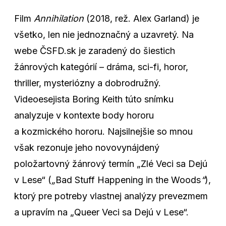
Film
Annihilation
(2018, rež. Alex Garland) je
všetko, len nie jednoznačný a uzavretý. Na
webe ČSFD.sk je zaradený do šiestich
žánrových kategórií – dráma, sci-fi, horor,
thriller, mysteriózny a dobrodružný.
Videoesejista Boring Keith túto snímku
analyzuje v kontexte body hororu
a kozmického hororu. Najsilnejšie so mnou
však rezonuje jeho novovynájdený
položartovný žánrový termín „Zlé Veci sa Dejú
v Lese“ (
„
Bad Stuff Happening in the Woods
“
),
ktorý pre potreby vlastnej analýzy prevezmem
a upravím na „Queer Veci sa Dejú v Lese“.