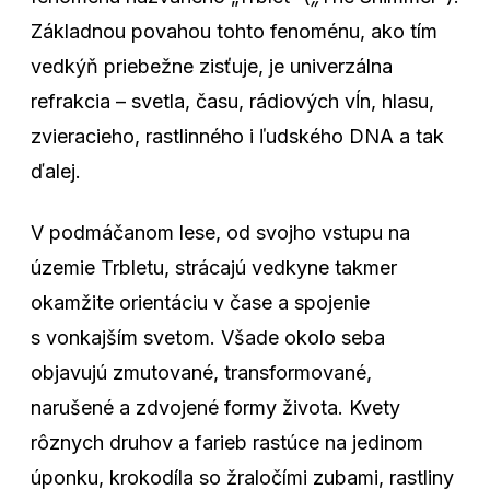
Základnou povahou tohto fenoménu, ako tím
vedkýň priebežne zisťuje, je univerzálna
refrakcia – svetla, času, rádiových vĺn, hlasu,
zvieracieho, rastlinného i ľudského DNA a tak
ďalej.
V podmáčanom lese, od svojho vstupu na
územie Trbletu, strácajú vedkyne takmer
okamžite orientáciu v čase a spojenie
s vonkajším svetom. Všade okolo seba
objavujú zmutované, transformované,
narušené a zdvojené formy života. Kvety
rôznych druhov a farieb rastúce na jedinom
úponku, krokodíla so žraločími zubami, rastliny