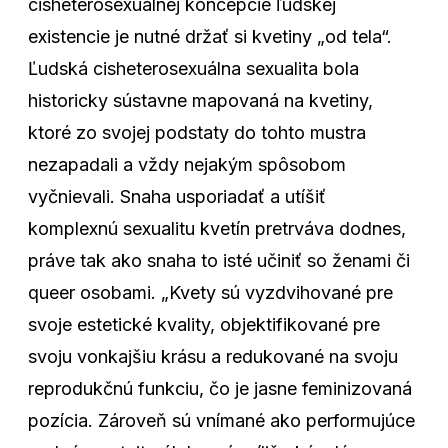
cisheterosexuálnej koncepcie ľudskej
existencie je nutné držať si kvetiny „od tela“.
Ľudská cisheterosexuálna sexualita bola
historicky sústavne mapovaná na kvetiny,
ktoré zo svojej podstaty do tohto mustra
nezapadali a vždy nejakým spôsobom
vyčnievali. Snaha usporiadať a utíšiť
komplexnú sexualitu kvetín pretrváva dodnes,
práve tak ako snaha to isté učiniť so ženami či
queer osobami. „Kvety sú vyzdvihované pre
svoje estetické kvality, objektifikované pre
svoju vonkajšiu krásu a redukované na svoju
reprodukčnú funkciu, čo je jasne feminizovaná
pozícia. Zároveň sú vnímané ako performujúce