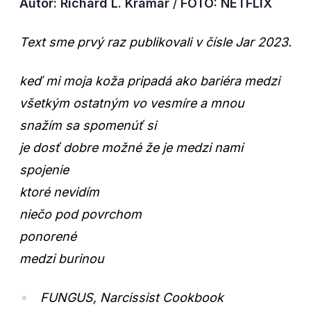
Autor: Richard L. Kramár
/
FOTO: NETFLIX
Text sme prvý raz publikovali v čísle Jar 2023.
keď mi moja koža pripadá ako bariéra medzi
všetkým ostatným vo vesmíre a mnou
snažím sa spomenúť si
je dosť dobre možné že je medzi nami
spojenie
ktoré nevidím
niečo pod povrchom
ponorené
medzi burinou
FUNGUS, Narcissist Cookbook