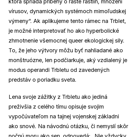
ktorá spriada príbehy o raste rastlín, množení
vírusov, dynamických systémoch mimoľudskej
výmeny“. Ak aplikujeme tento rámec na Trblet,
je možné interpretovať ho ako hyperbolické
zhmotnenie všemocnej queer ekologickej sily.
To, že jeho výtvory môžu byť nahliadané ako
monštruózne, len podčiarkuje, aký vzdialený je
modus operandi Trbletu od zavedených
predstáv o poriadku sveta.
Lena svoje zážitky z Trbletu ako jediná
preživšia z celého tímu opisuje svojim
vypočúvateľom na tajnej vojenskej základni
ako snové. Na návodnú otázku, či nemyslí skôr
nočnú moru ako sen, odpovedá: „Nie vždycky.