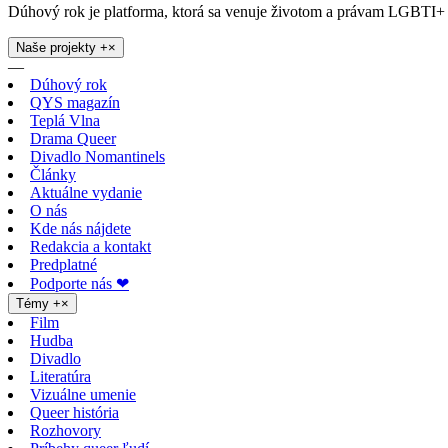
Dúhový rok je platforma, ktorá sa venuje životom a právam LGBTI+ 
Naše projekty
+
×
—
Dúhový rok
QYS magazín
Teplá Vlna
Drama Queer
Divadlo Nomantinels
Články
Aktuálne vydanie
O nás
Kde nás nájdete
Redakcia a kontakt
Predplatné
Podporte nás ❤
Témy
+
×
Film
Hudba
Divadlo
Literatúra
Vizuálne umenie
Queer história
Rozhovory