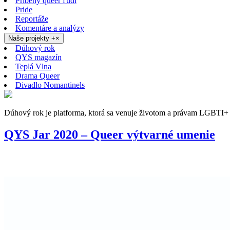
Príbehy queer ľudí
Pride
Reportáže
Komentáre a analýzy
Naše projekty
+
×
Dúhový rok
QYS magazín
Teplá Vlna
Drama Queer
Divadlo Nomantinels
Dúhový rok je platforma, ktorá sa venuje životom a právam LGBTI+ 
QYS Jar 2020 – Queer výtvarné umenie