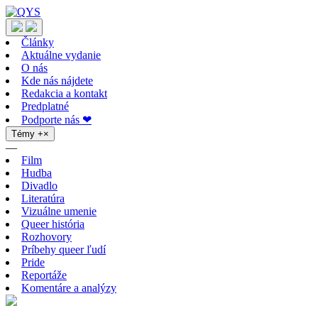
Články
Aktuálne vydanie
O nás
Kde nás nájdete
Redakcia a kontakt
Predplatné
Podporte nás ❤
Témy
+
×
—
Film
Hudba
Divadlo
Literatúra
Vizuálne umenie
Queer história
Rozhovory
Príbehy queer ľudí
Pride
Reportáže
Komentáre a analýzy