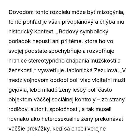
Dôvodom tohto rozdielu môže byť mizogýnia,
tento pohľad je však prvoplánový a chýba mu
historický kontext. „Rodový symbolický
poriadok nepustí ani pri téme, ktorá ho vo
svojej podstate spochybňuje a rozvoľňuje
hranice stereotypného chápania mužskosti a
ženskosti,“ vysvetľuje Jablonická Zezulová. „V
medzivojnovom období boli viac viditeľní muži
gejovia, lebo mladé ženy lesby boli často
objektom väčšej sociálnej kontroly – zo strany
rodičov, autorít, spoločnosti, a tak museli
rovnako ako heterosexuálne ženy prekonávať
väčšie prekážky, keď sa chceli verejne