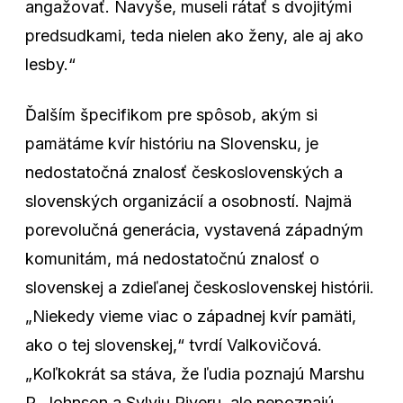
angažovať. Navyše, museli rátať s dvojitými
predsudkami, teda nielen ako ženy, ale aj ako
lesby.“
Ďalším špecifikom pre spôsob, akým si
pamätáme kvír históriu na Slovensku, je
nedostatočná znalosť československých a
slovenských organizácií a osobností. Najmä
porevolučná generácia, vystavená západným
komunitám, má nedostatočnú znalosť o
slovenskej a zdieľanej československej histórii.
„Niekedy vieme viac o západnej kvír pamäti,
ako o tej slovenskej,“ tvrdí Valkovičová.
„Koľkokrát sa stáva, že ľudia poznajú Marshu
P. Johnson a Sylviu Riveru, ale nepoznajú