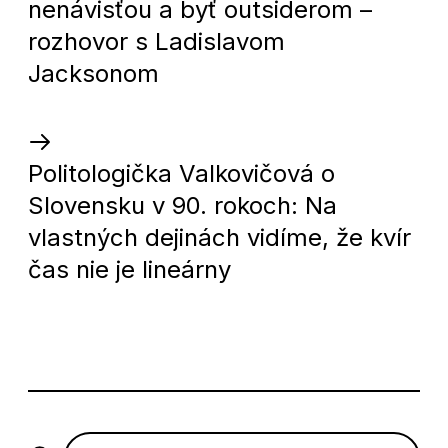
nenávisťou a byť outsiderom –
viac
rozhovor s Ladislavom
sa
Jacksonom
dozvie
Politologička Valkovičová o
Slovensku v 90. rokoch: Na
vlastných dejinách vidíme, že kvír
čas nie je lineárny