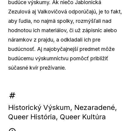
budúce výskumy. Ak niečo Jablonická
Zezulová aj Valkovičová odporúčajú, je to fakt,
aby ľudia, no najmä spolky, rozmýšľali nad
hodnotou ich materiálov, či už zápisníc alebo
náramkov z prajdu, a odkladali ich pre
budúcnosť. Aj najobyčajnejší predmet môže
budúcemu výskumníctvu pomôcť priblížiť
súčasné kvír prežívanie.
Historický Výskum
,
Nezaradené
,
Queer História
,
Queer Kultúra