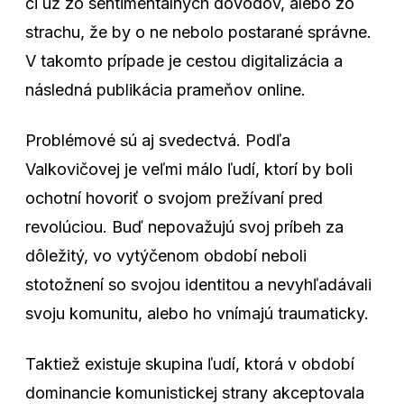
či už zo sentimentálnych dôvodov, alebo zo
strachu, že by o ne nebolo postarané správne.
V takomto prípade je cestou digitalizácia a
následná publikácia prameňov online.
Problémové sú aj svedectvá. Podľa
Valkovičovej je veľmi málo ľudí, ktorí by boli
ochotní hovoriť o svojom prežívaní pred
revolúciou. Buď nepovažujú svoj príbeh za
dôležitý, vo vytýčenom období neboli
stotožnení so svojou identitou a nevyhľadávali
svoju komunitu, alebo ho vnímajú traumaticky.
Taktiež existuje skupina ľudí, ktorá v období
dominancie komunistickej strany akceptovala