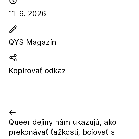
11. 6. 2026
QYS Magazín
Kopírovať odkaz
Kto
Queer dejiny nám ukazujú, ako
viac
prekonávať ťažkosti, bojovať s
číta,