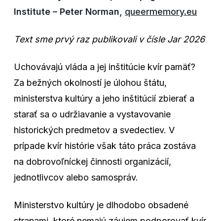
Institute – Peter Norman,
queermemory.eu
Text sme prvý raz publikovali v čísle Jar 2026
Uchovávajú vláda a jej inštitúcie kvír pamäť?
Za bežných okolností je úlohou štátu,
ministerstva kultúry a jeho inštitúcií zbierať a
starať sa o udržiavanie a vystavovanie
historických predmetov a svedectiev. V
prípade kvír histórie však táto práca zostáva
na dobrovoľníckej činnosti organizácií,
jednotlivcov alebo samospráv.
Ministerstvo kultúry je dlhodobo obsadené
stranami, ktoré nemajú záujem podporovať kvír