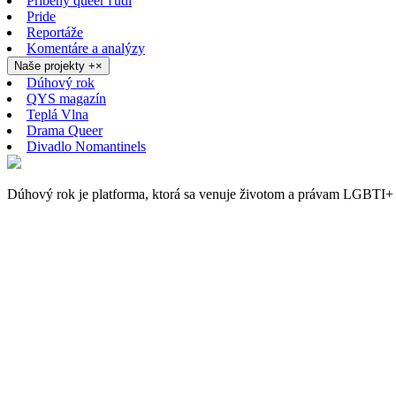
Príbehy queer ľudí
Pride
Reportáže
Komentáre a analýzy
Naše projekty
+
×
Dúhový rok
QYS magazín
Teplá Vlna
Drama Queer
Divadlo Nomantinels
Dúhový rok je platforma, ktorá sa venuje životom a právam LGBTI+ 