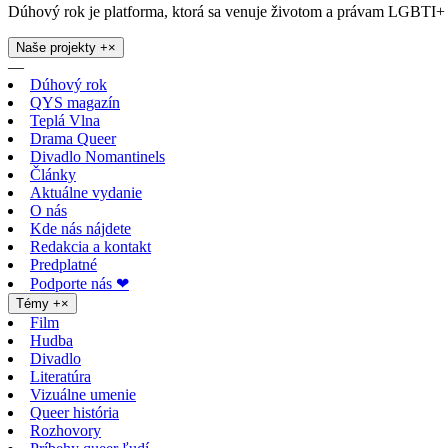
Dúhový rok je platforma, ktorá sa venuje životom a právam LGBTI+ 
Naše projekty
+
×
—
Dúhový rok
QYS magazín
Teplá Vlna
Drama Queer
Divadlo Nomantinels
Články
Aktuálne vydanie
O nás
Kde nás nájdete
Redakcia a kontakt
Predplatné
Podporte nás ❤
Témy
+
×
Film
Hudba
Divadlo
Literatúra
Vizuálne umenie
Queer história
Rozhovory