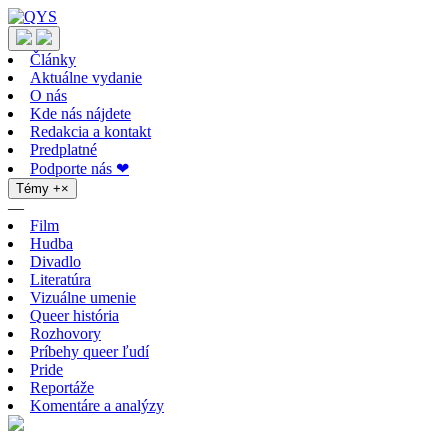
Články
Aktuálne vydanie
O nás
Kde nás nájdete
Redakcia a kontakt
Predplatné
Podporte nás ❤
Témy
+
×
—
Film
Hudba
Divadlo
Literatúra
Vizuálne umenie
Queer história
Rozhovory
Príbehy queer ľudí
Pride
Reportáže
Komentáre a analýzy