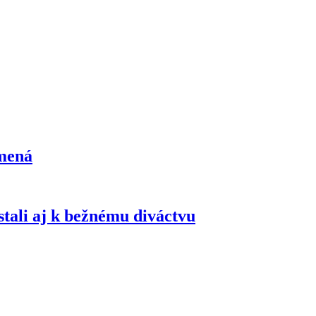
 mená
stali aj k bežnému diváctvu