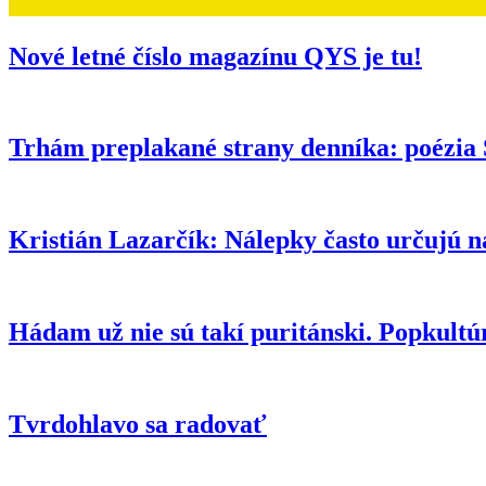
Nové letné číslo magazínu QYS je tu!
Trhám preplakané strany denníka: poézia 
Kristián Lazarčík: Nálepky často určujú n
Hádam už nie sú takí puritánski. Popkultú
Tvrdohlavo sa radovať