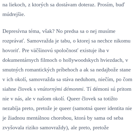
na liekoch, z ktorých sa dostávam doteraz. Prosím, buď
múdrejšie.
Depresívna téma, však? No predsa sa o nej musíme
rozprávať. Samovražda je tabu, o ktorej sa nechce nikomu
hovoriť. Pre väčšinovú spoločnosť existuje iba v
dokumentárnych filmoch o hollywoodskych hviezdach, v
smutných romantických príbehoch a ak sa nedajbože stane
v ich okolí, samovražda sa stáva neduhom, niečím, po čom
siahne človek s
vnútornými démonmi
. Tí démoni sú pritom
nie v nás, ale v našom okolí. Queer človek sa totižto
nezabíja preto, pretože je queer (samotná queer identita nie
je žiadnou mentálnou chorobou, ktorá by sama od seba
zvyšovala riziko samovraždy), ale preto, pretože