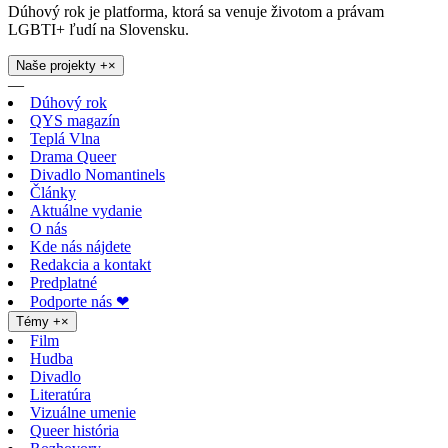
Dúhový rok je platforma, ktorá sa venuje životom a právam
LGBTI+ ľudí na Slovensku.
Naše projekty
+
×
—
Dúhový rok
QYS magazín
Teplá Vlna
Drama Queer
Divadlo Nomantinels
Články
Aktuálne vydanie
O nás
Kde nás nájdete
Redakcia a kontakt
Predplatné
Podporte nás ❤
Témy
+
×
Film
Hudba
Divadlo
Literatúra
Vizuálne umenie
Queer história