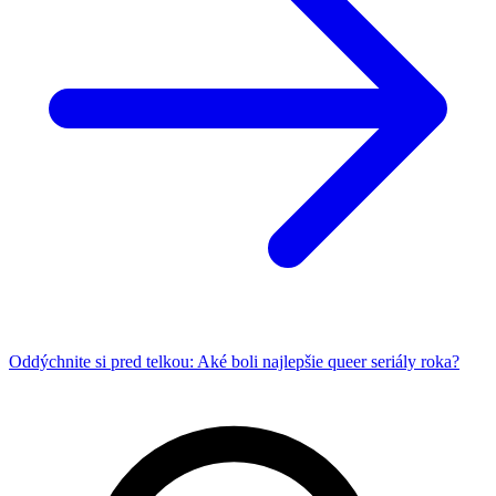
Oddýchnite si pred telkou: Aké boli najlepšie queer seriály roka?