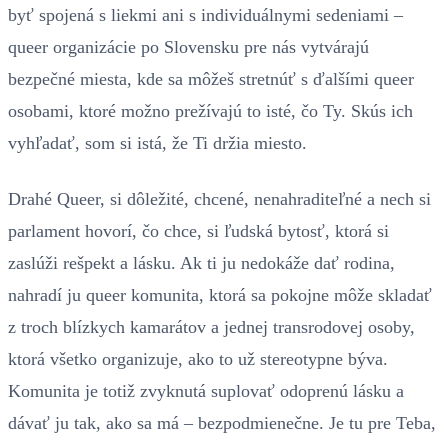
byť spojená s liekmi ani s individuálnymi sedeniami –
queer organizácie po Slovensku pre nás vytvárajú
bezpečné miesta, kde sa môžeš stretnúť s ďalšími queer
osobami, ktoré možno prežívajú to isté, čo Ty. Skús ich
vyhľadať, som si istá, že Ti držia miesto.
Drahé Queer, si dôležité, chcené, nenahraditeľné a nech si
parlament hovorí, čo chce, si ľudská bytosť, ktorá si
zaslúži rešpekt a lásku. Ak ti ju nedokáže dať rodina,
nahradí ju queer komunita, ktorá sa pokojne môže skladať
z troch blízkych kamarátov a jednej transrodovej osoby,
ktorá všetko organizuje, ako to už stereotypne býva.
Komunita je totiž zvyknutá suplovať odoprenú lásku a
dávať ju tak, ako sa má – bezpodmienečne. Je tu pre Teba,