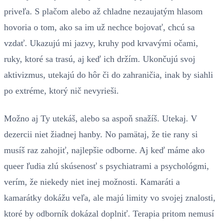
priveľa. S plačom alebo až chladne nezaujatým hlasom
hovoria o tom, ako sa im už nechce bojovať, chcú sa
vzdať. Ukazujú mi jazvy, kruhy pod krvavými očami,
ruky, ktoré sa trasú, aj keď ich držím. Ukončujú svoj
aktivizmus, utekajú do hôr či do zahraničia, inak by siahli
po extréme, ktorý nič nevyrieši.
Možno aj Ty utekáš, alebo sa aspoň snažíš. Utekaj. V
dezercii niet žiadnej hanby. No pamätaj, že tie rany si
musíš raz zahojiť, najlepšie odborne. Aj keď máme ako
queer ľudia zlú skúsenosť s psychiatrami a psychológmi,
verím, že niekedy niet inej možnosti. Kamaráti a
kamarátky dokážu veľa, ale majú limity vo svojej znalosti,
ktoré by odborník dokázal doplniť. Terapia pritom nemusí