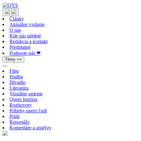
Články
Aktuálne vydanie
O nás
Kde nás nájdete
Redakcia a kontakt
Predplatné
Podporte nás ❤
Témy
+
×
—
Film
Hudba
Divadlo
Literatúra
Vizuálne umenie
Queer história
Rozhovory
Príbehy queer ľudí
Pride
Reportáže
Komentáre a analýzy