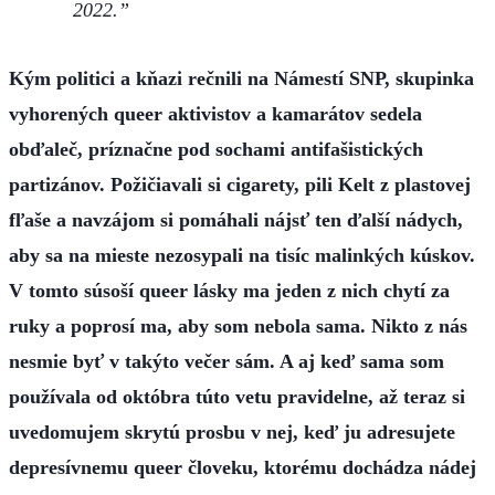
2022.
Kým politici a kňazi rečnili na Námestí SNP, skupinka
vyhorených queer aktivistov a kamarátov sedela
obďaleč, príznačne pod sochami antifašistických
partizánov. Požičiavali si cigarety, pili Kelt z plastovej
fľaše a navzájom si pomáhali nájsť ten ďalší nádych,
aby sa na mieste nezosypali na tisíc malinkých kúskov.
V tomto súsoší queer lásky ma jeden z nich chytí za
ruky a poprosí ma, aby som nebola sama. Nikto z nás
nesmie byť v takýto večer sám. A aj keď sama som
používala od októbra túto vetu pravidelne, až teraz si
uvedomujem skrytú prosbu v nej, keď ju adresujete
depresívnemu queer človeku, ktorému dochádza nádej