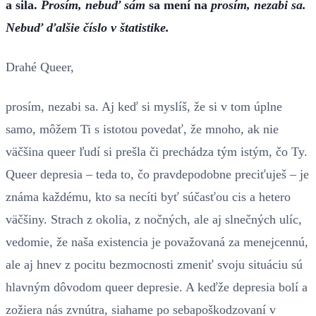
a sila.
Prosím, nebuď sám
sa mení na
prosím, nezabi sa.
Nebuď ďalšie číslo v štatistike.
Drahé Queer,
prosím, nezabi sa. Aj keď si myslíš, že si v tom úplne
samo, môžem Ti s istotou povedať, že mnoho, ak nie
väčšina queer ľudí si prešla či prechádza tým istým, čo Ty.
Queer depresia – teda to, čo pravdepodobne preciťuješ – je
známa každému, kto sa necíti byť súčasťou cis a hetero
väčšiny. Strach z okolia, z nočných, ale aj slnečných ulíc,
vedomie, že naša existencia je považovaná za menejcennú,
ale aj hnev z pocitu bezmocnosti zmeniť svoju situáciu sú
hlavným dôvodom queer depresie. A keďže depresia bolí a
zožiera nás zvnútra, siahame po sebapoškodzovaní v