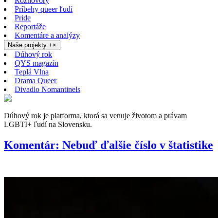
Rozhovory
Príbehy queer ľudí
Pride
Reportáže
Komentáre a analýzy
Naše projekty
+
×
Dúhový rok
QYS magazín
Teplá Vlna
Drama Queer
Divadlo Nomantinels
Dúhový rok je platforma, ktorá sa venuje životom a právam
LGBTI+ ľudí na Slovensku.
Komentár: Nebuď ďalšie číslo v štatistike