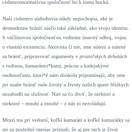
cisheteronormatívna spoločnosť ho k tomu hucká.
Naši cishetero súdruhovia nikdy nepochopia, aké je
dennodenne brániť niečo také základné, ako svoju identitu.
S väčšinovou spoločnosťou vedieme únavný odboj, vojnu
o vlastnú existenciu. Aktivista či nie, sme nútení a nútené
sa brániť, pripravovať argumenty v
priateľských debatách
s rodinou, kamarátmi*kami, prácou a kadejakými
osobnosťami, ktorí*é nám dookola pripomínajú, aby sme
pri snahe brániť naše životy a životy našich queer blízkych
nezabudli na
slušnosť
. Niet sa čo diviť, že niektorí a
niektoré – mnohí a mnohé – z nás to nezvládajú.
Mrazí ma pri vedomí, koľkí kamaráti a koľké kamarátky sa
mi za posledný mesiac priznali, že aj pre nich je život