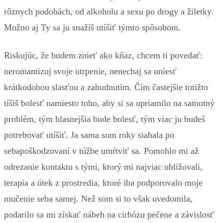
rôznych podobách, od alkoholu a sexu po drogy a žiletky.
Možno aj Ty sa ju snažíš utíšiť týmto spôsobom.
Riskujúc, že budem znieť ako kňaz, chcem ti povedať:
neromantizuj svoje utrpenie, nenechaj sa uniesť
krátkodobou slasťou a zabudnutím. Čím častejšie totižto
tíšiš bolesť namiesto toho, aby si sa upriamilo na samotný
problém, tým hlasnejšia bude bolesť, tým viac ju budeš
potrebovať utíšiť. Ja sama som roky siahala po
sebapoškodzovaní v túžbe umŕtviť sa. Pomohlo mi až
odrezanie kontaktu s tými, ktorý mi najviac ubližovali,
terapia a útek z prostredia, ktoré iba podporovalo moje
mučenie seba samej. Než som si to však uvedomila,
podarilo sa mi získať nábeh na cirhózu pečene a závislosť