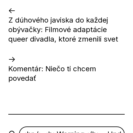
Kto
Z dúhového javiska do každej
viac
obývačky: Filmové adaptácie
číta,
queer divadla, ktoré zmenili svet
viac
sa
dozvie
Komentár: Niečo ti chcem
povedať