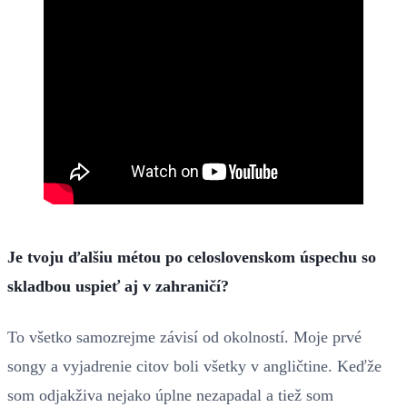
Je tvoju ďalšiu métou po celoslovenskom úspechu so
skladbou uspieť aj v zahraničí?
To všetko samozrejme závisí od okolností. Moje prvé
songy a vyjadrenie citov boli všetky v angličtine. Keďže
som odjakživa nejako úplne nezapadal a tiež som