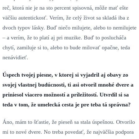
reč, ktorá nie je na sto percent spisovná, môže mať ešte
väčšiu autentickosť. Verím, že celý život sa skladá iba z
dvoch typov lásky. Buď niečo milujete, alebo to nemilujete
– a verím, že to platí aj pri muzike. Buď to poslucháča
chytí, zamiluje si to, alebo to bude milovať opačne, teda
nenávidieť.
Úspech tvojej piesne, v ktorej si vyjadril aj obavy zo
svojej vlastnej budúcnosti, ti asi otvoril mnohé dvere a
priniesol viacero možností a príležitostí. Utvrdil si sa
teda v tom, že umelecká cesta je pre teba tá správna?
Áno, mám to šťastie, že pieseň sa stala úspešnou. Otvorilo
mi to nové dvere. No treba povedať, že najväčšia podpora