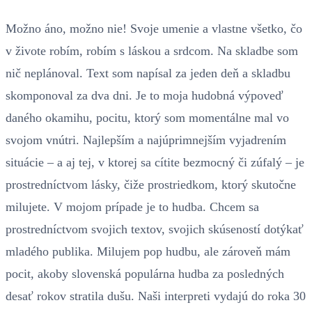
Možno áno, možno nie! Svoje umenie a vlastne všetko, čo
v živote robím, robím s láskou a srdcom. Na skladbe som
nič neplánoval. Text som napísal za jeden deň a skladbu
skomponoval za dva dni. Je to moja hudobná výpoveď
daného okamihu, pocitu, ktorý som momentálne mal vo
svojom vnútri. Najlepším a najúprimnejším vyjadrením
situácie – a aj tej, v ktorej sa cítite bezmocný či zúfalý – je
prostredníctvom lásky, čiže prostriedkom, ktorý skutočne
milujete. V mojom prípade je to hudba. Chcem sa
prostredníctvom svojich textov, svojich skúseností dotýkať
mladého publika. Milujem pop hudbu, ale zároveň mám
pocit, akoby slovenská populárna hudba za posledných
desať rokov stratila dušu. Naši interpreti vydajú do roka 30