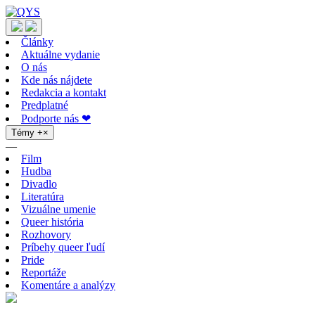
Články
Aktuálne vydanie
O nás
Kde nás nájdete
Redakcia a kontakt
Predplatné
Podporte nás ❤
Témy
+
×
—
Film
Hudba
Divadlo
Literatúra
Vizuálne umenie
Queer história
Rozhovory
Príbehy queer ľudí
Pride
Reportáže
Komentáre a analýzy