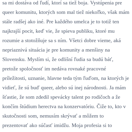
sa mi dostáva od ľudí, ktorí sa tiež boja. Vystúpenia pre
queer komunitu, ktorých som mal tiež niekoľko, však mám
stále radšej ako iné. Pre každého umelca je to totiž ten
najkrajší pocit, keď vie, že spieva publiku, ktoré mu
rozumie a stotožňuje sa s ním. Všetci dobre vieme, aká
nepriaznivá situácia je pre komunity a menšiny na
Slovensku. Myslím si, že odlišní ľudia sa budú báť,
pretože spoločnosť im nedáva rovnaké pracovné
príležitosti, uznanie, hlavne teda tým ľuďom, na ktorých je
vidieť, že sú buď queer, alebo sú inej národnosti. Ja mám
šťastie, že som zdedil spevácky talent po rodičoch a že
končím štúdium herectva na konzervatóriu. Čiže to, kto v
skutočnosti som, nemusím skrývať a môžem to
prezentovať ako súčasť imidžu. Moja profesia si to