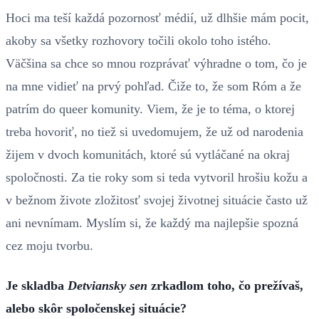
Hoci ma teší každá pozornosť médií, už dlhšie mám pocit,
akoby sa všetky rozhovory točili okolo toho istého.
Väčšina sa chce so mnou rozprávať výhradne o tom, čo je
na mne vidieť na prvý pohľad. Čiže to, že som Róm a že
patrím do queer komunity. Viem, že je to téma, o ktorej
treba hovoriť, no tiež si uvedomujem, že už od narodenia
žijem v dvoch komunitách, ktoré sú vytláčané na okraj
spoločnosti. Za tie roky som si teda vytvoril hrošiu kožu a
v bežnom živote zložitosť svojej životnej situácie často už
ani nevnímam. Myslím si, že každý ma najlepšie spozná
cez moju tvorbu.
Je skladba
Detviansky sen
zrkadlom toho, čo prežívaš,
alebo skôr spoločenskej situácie?