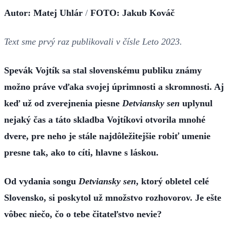
Autor: Matej Uhlár
/
FOTO: Jakub Kováč
Text sme prvý raz publikovali v čísle Leto 2023.
Spevák Vojtík sa stal slovenskému publiku známy
možno práve vďaka svojej úprimnosti a skromnosti. Aj
keď už od zverejnenia piesne
Detviansky sen
uplynul
nejaký čas a táto skladba Vojtíkovi otvorila mnohé
dvere, pre neho je stále najdôležitejšie robiť umenie
presne tak, ako to cíti, hlavne s láskou.
Od vydania songu
Detviansky sen
, ktorý obletel celé
Slovensko, si poskytol už množstvo rozhovorov. Je ešte
vôbec niečo, čo o tebe čitateľstvo nevie?