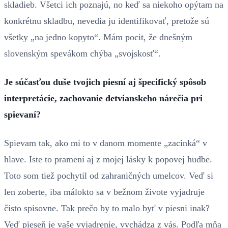
skladieb. Všetci ich poznajú, no keď sa niekoho opýtam na
konkrétnu skladbu, nevedia ju identifikovať, pretože sú
všetky „na jedno kopyto“. Mám pocit, že dnešným
slovenským spevákom chýba „svojskosť“.
Je súčasťou duše tvojich piesní aj špecifický spôsob
interpretácie, zachovanie detvianskeho nárečia pri
spievaní?
Spievam tak, ako mi to v danom momente „zacinká“ v
hlave. Iste to pramení aj z mojej lásky k popovej hudbe.
Toto som tiež pochytil od zahraničných umelcov. Veď si
len zoberte, iba málokto sa v bežnom živote vyjadruje
čisto spisovne. Tak prečo by to malo byť v piesni inak?
Veď pieseň je vaše vyjadrenie, vychádza z vás. Podľa mňa