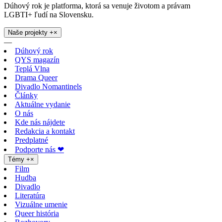
Dúhový rok je platforma, ktorá sa venuje životom a právam
LGBTI+ ľudí na Slovensku.
Naše projekty
+
×
—
Dúhový rok
QYS magazín
Teplá Vlna
Drama Queer
Divadlo Nomantinels
Články
Aktuálne vydanie
O nás
Kde nás nájdete
Redakcia a kontakt
Predplatné
Podporte nás ❤
Témy
+
×
Film
Hudba
Divadlo
Literatúra
Vizuálne umenie
Queer história