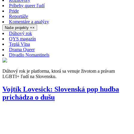
Rozhovory
Príbehy queer ľudí
Pride
Reportáže
Komentáre a analýzy
Naše projekty
+
×
Dúhový rok
QYS magazín
Teplá Vlna
Drama Queer
Divadlo Nomantinels
Dúhový rok je platforma, ktorá sa venuje životom a právam
LGBTI+ ľudí na Slovensku.
Vojtík Lovesick: Slovenská pop hudba
prichádza o dušu