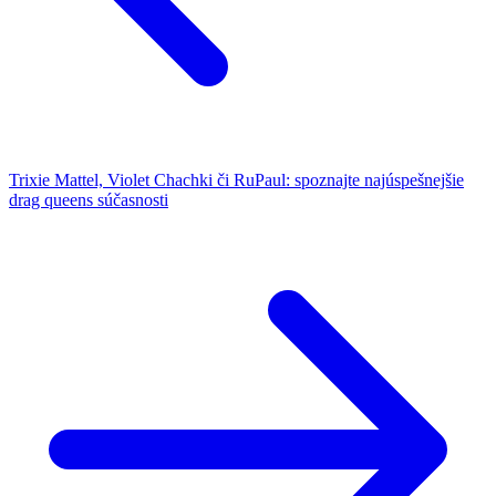
Trixie Mattel, Violet Chachki či RuPaul: spoznajte najúspešnejšie
drag queens súčasnosti