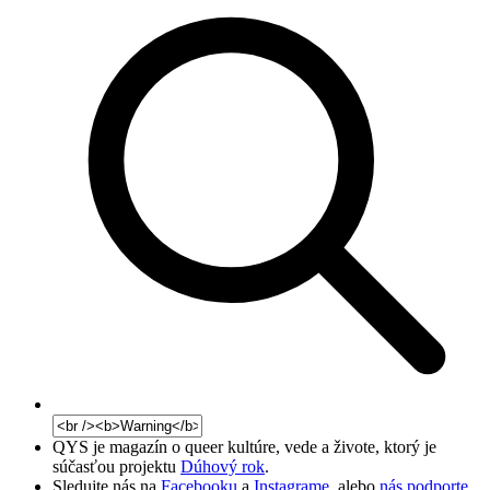
QYS je magazín o queer kultúre, vede a živote, ktorý je
súčasťou projektu
Dúhový rok
.
Sledujte nás na
Facebooku
a
Instagrame
, alebo
nás podporte