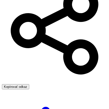
Kopírovať odkaz
Kto
viac
číta,