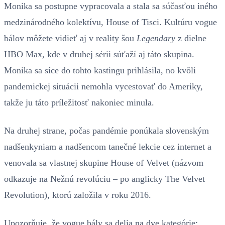
Monika sa postupne vypracovala a stala sa súčasťou iného
medzinárodného kolektívu, House of Tisci. Kultúru vogue
bálov môžete vidieť aj v reality šou
Legendary
z dielne
HBO Max, kde v druhej sérii súťaží aj táto skupina.
Monika sa síce do tohto kastingu prihlásila, no kvôli
pandemickej situácii nemohla vycestovať do Ameriky,
takže ju táto príležitosť nakoniec minula.
Na druhej strane, počas pandémie ponúkala slovenským
nadšenkyniam a nadšencom tanečné lekcie cez internet a
venovala sa vlastnej skupine House of Velvet (názvom
odkazuje na Nežnú revolúciu – po anglicky The Velvet
Revolution), ktorú založila v roku 2016.
Upozorňuje, že vogue bály sa delia na dve kategórie: