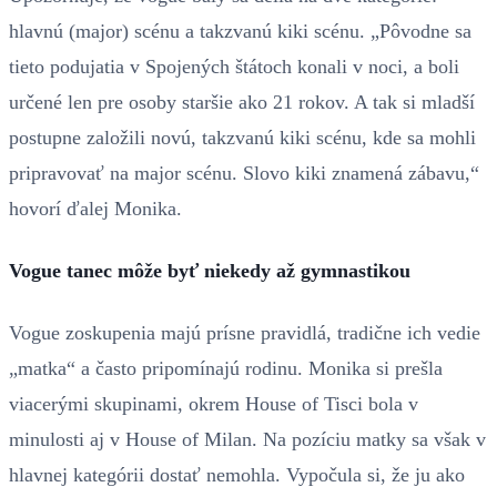
hlavnú (major) scénu a takzvanú kiki scénu. „Pôvodne sa
tieto podujatia v Spojených štátoch konali v noci, a boli
určené len pre osoby staršie ako 21 rokov. A tak si mladší
postupne založili novú, takzvanú kiki scénu, kde sa mohli
pripravovať na major scénu. Slovo kiki znamená zábavu,“
hovorí ďalej Monika.
Vogue tanec môže byť niekedy až gymnastikou
Vogue zoskupenia majú prísne pravidlá, tradične ich vedie
„matka“ a často pripomínajú rodinu. Monika si prešla
viacerými skupinami, okrem House of Tisci bola v
minulosti aj v House of Milan. Na pozíciu matky sa však v
hlavnej kategórii dostať nemohla. Vypočula si, že ju ako