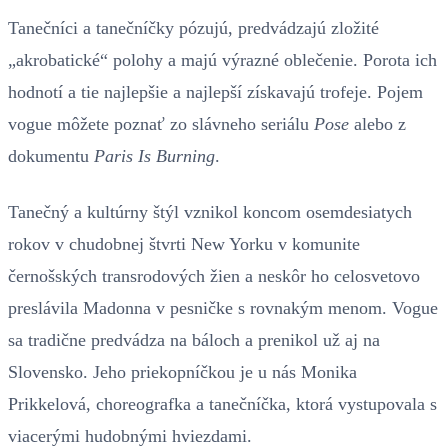
Tanečníci a tanečníčky pózujú, predvádzajú zložité
„akrobatické“ polohy a majú výrazné oblečenie. Porota ich
hodnotí a tie najlepšie a najlepší získavajú trofeje. Pojem
vogue môžete poznať zo slávneho seriálu
Pose
alebo z
dokumentu
Paris Is Burning
.
Tanečný a kultúrny štýl vznikol koncom osemdesiatych
rokov v chudobnej štvrti New Yorku v komunite
černošských transrodových žien a neskôr ho celosvetovo
preslávila Madonna v pesničke s rovnakým menom. Vogue
sa tradične predvádza na báloch a prenikol už aj na
Slovensko. Jeho priekopníčkou je u nás Monika
Prikkelová, choreografka a tanečníčka, ktorá vystupovala s
viacerými hudobnými hviezdami.