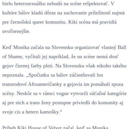
bielu heterosexuálku nebudú na scéne rešpektovať. V
kultúre bálov kladú dôraz na zachovanie príležitostí najmä
pre černošskú queer komunitu. Kiki scéna má pravidlá
uvoľnenejšie.
Keď Monika začala na Slovensku organizovať vlastný Ball
of Shame, vyčítali jej napríklad, že na scéne nemá dosť
gejov čiernej farby pleti. Na Slovensku však nikoho takého
nepoznala. „Spočiatku sa bálov zúčastňovali len
transrodové Afroameričanky a gejovia im pomáhali spoza
scény. Neskôr sa v rámci vogue vytvorili súťažné kategórie
aj pre nich a trans ženy postupne priviedli do komunity aj
svoje cis a hetero kamošky.“
Príbeh Kiki House of Velvet začal, keď sa Monika