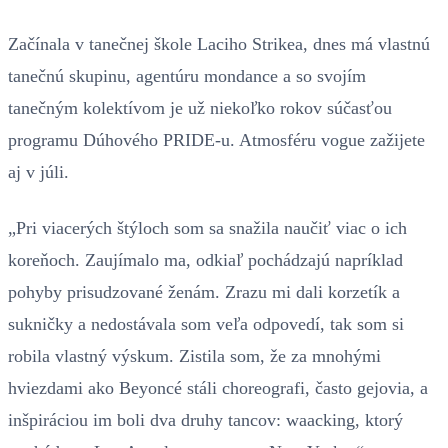
Začínala v tanečnej škole Laciho Strikea, dnes má vlastnú
tanečnú skupinu, agentúru mondance a so svojím
tanečným kolektívom je už niekoľko rokov súčasťou
programu Dúhového PRIDE-u. Atmosféru vogue zažijete
aj v júli.
„Pri viacerých štýloch som sa snažila naučiť viac o ich
koreňoch. Zaujímalo ma, odkiaľ pochádzajú napríklad
pohyby prisudzované ženám. Zrazu mi dali korzetík a
sukničky a nedostávala som veľa odpovedí, tak som si
robila vlastný výskum. Zistila som, že za mnohými
hviezdami ako Beyoncé stáli choreografi, často gejovia, a
inšpiráciou im boli dva druhy tancov: waacking, ktorý