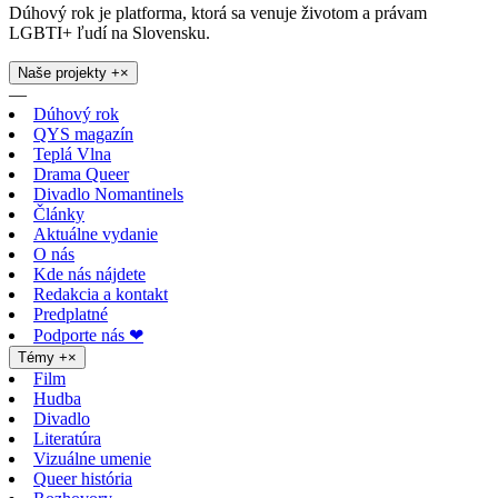
Dúhový rok je platforma, ktorá sa venuje životom a právam
LGBTI+ ľudí na Slovensku.
Naše projekty
+
×
—
Dúhový rok
QYS magazín
Teplá Vlna
Drama Queer
Divadlo Nomantinels
Články
Aktuálne vydanie
O nás
Kde nás nájdete
Redakcia a kontakt
Predplatné
Podporte nás ❤
Témy
+
×
Film
Hudba
Divadlo
Literatúra
Vizuálne umenie
Queer história