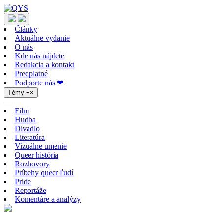
Články
Aktuálne vydanie
O nás
Kde nás nájdete
Redakcia a kontakt
Predplatné
Podporte nás ❤
Témy
+
×
—
Film
Hudba
Divadlo
Literatúra
Vizuálne umenie
Queer história
Rozhovory
Príbehy queer ľudí
Pride
Reportáže
Komentáre a analýzy