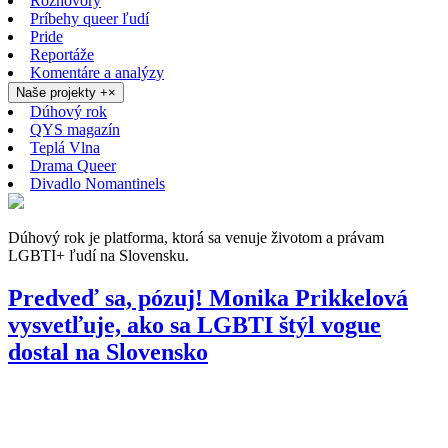
Rozhovory
Príbehy queer ľudí
Pride
Reportáže
Komentáre a analýzy
Naše projekty
+
×
Dúhový rok
QYS magazín
Teplá Vlna
Drama Queer
Divadlo Nomantinels
Dúhový rok je platforma, ktorá sa venuje životom a právam
LGBTI+ ľudí na Slovensku.
Predveď sa, pózuj! Monika Prikkelová
vysvetľuje, ako sa LGBTI štýl vogue
dostal na Slovensko