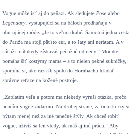
Vogue môže ísť aj do peňazí. Ak sledujete
Pose
alebo
Legendary
, vystupujúci sa na báloch predháňajú v
ohurujúcej móde. „Je to veľmi drahé. Samotná jedna cesta
do Paríža ma stojí päťsto eur, a to šaty ani nerátam. A v
súťaži málokedy získavaš peňažné odmeny.“ Monike
pomáha šiť kostýmy mama – a to nielen pekné sukničky,
spomína si, ako raz išli spolu do Hornbachu hľadať
správne reťaze na kožené postroje.
„Zaplatím veľa a potom ma niekedy vyruší otázka, prečo
neučím vogue zadarmo. Na druhej strane, za tieto kurzy si
pýtam menej než za iné tanečné štýly. Ak chceš robiť
vogue, uživíš sa len vtedy, ak máš aj inú prácu.“ Aby