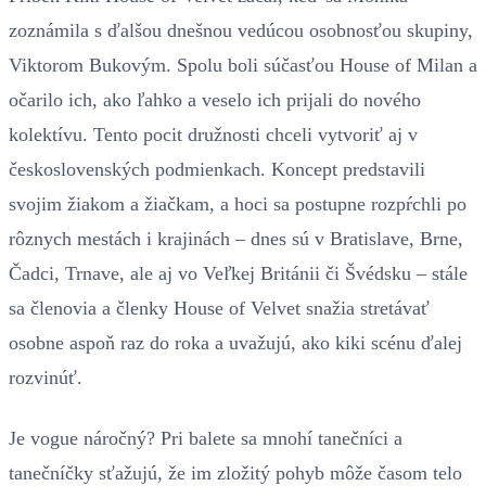
zoznámila s ďalšou dnešnou vedúcou osobnosťou skupiny,
Viktorom Bukovým. Spolu boli súčasťou House of Milan a
očarilo ich, ako ľahko a veselo ich prijali do nového
kolektívu. Tento pocit družnosti chceli vytvoriť aj v
československých podmienkach. Koncept predstavili
svojim žiakom a žiačkam, a hoci sa postupne rozpŕchli po
rôznych mestách i krajinách – dnes sú v Bratislave, Brne,
Čadci, Trnave, ale aj vo Veľkej Británii či Švédsku – stále
sa členovia a členky House of Velvet snažia stretávať
osobne aspoň raz do roka a uvažujú, ako kiki scénu ďalej
rozvinúť.
Je vogue náročný? Pri balete sa mnohí tanečníci a
tanečníčky sťažujú, že im zložitý pohyb môže časom telo