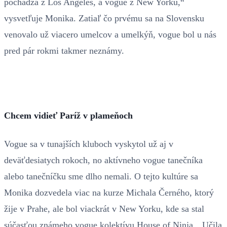
pochádza z Los Angeles, a vogue z New Yorku,“
vysvetľuje Monika. Zatiaľ čo prvému sa na Slovensku
venovalo už viacero umelcov a umelkýň, vogue bol u nás
pred pár rokmi takmer neznámy.
Chcem vidieť Paríž v plameňoch
Vogue sa v tunajších kluboch vyskytol už aj v
deväťdesiatych rokoch, no aktívneho vogue tanečníka
alebo tanečníčku sme dlho nemali. O tejto kultúre sa
Monika dozvedela viac na kurze Michala Černého, ktorý
žije v Prahe, ale bol viackrát v New Yorku, kde sa stal
súčasťou známeho vogue kolektívu House of Ninja. „Učila