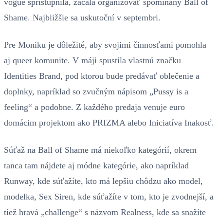
vogue sprístupnila, začala organizovať spomínaný Ball of
Shame. Najbližšie sa uskutoční v septembri.
Pre Moniku je dôležité, aby svojimi činnosťami pomohla
aj queer komunite. V máji spustila vlastnú značku
Identities Brand, pod ktorou bude predávať oblečenie a
doplnky, napríklad so zvučným nápisom „Pussy is a
feeling“ a podobne. Z každého predaja venuje euro
domácim projektom ako PRIZMA alebo Iniciatíva Inakosť.
Súťaž na Ball of Shame má niekoľko kategórií, okrem
tanca tam nájdete aj módne kategórie, ako napríklad
Runway, kde súťažíte, kto má lepšiu chôdzu ako model,
modelka, Sex Siren, kde súťažíte v tom, kto je zvodnejší, a
tiež hravá „challenge“ s názvom Realness, kde sa snažíte