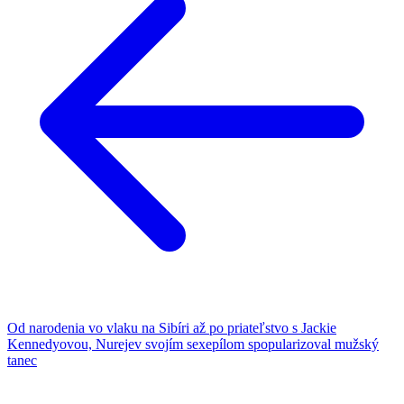
viac
sa
dozvie
Od narodenia vo vlaku na Sibíri až po priateľstvo s Jackie
Kennedyovou, Nurejev svojím sexepílom spopularizoval mužský
tanec