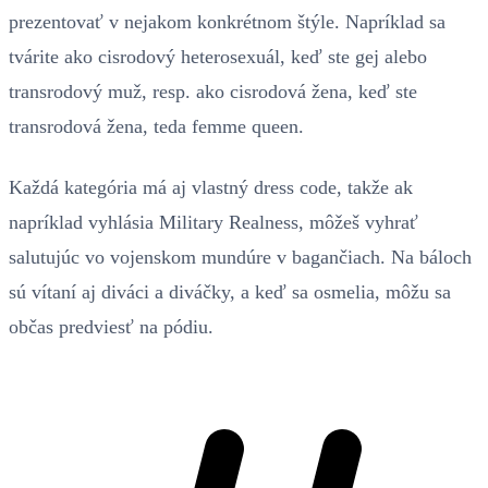
prezentovať v nejakom konkrétnom štýle. Napríklad sa
tvárite ako cisrodový heterosexuál, keď ste gej alebo
transrodový muž, resp. ako cisrodová žena, keď ste
transrodová žena, teda femme queen.
Každá kategória má aj vlastný dress code, takže ak
napríklad vyhlásia Military Realness, môžeš vyhrať
salutujúc vo vojenskom mundúre v bagančiach. Na báloch
sú vítaní aj diváci a diváčky, a keď sa osmelia, môžu sa
občas predviesť na pódiu.