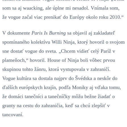
som sa aj waacking, ale úplne mi nesadol. Vnímala som,
že vogue začal viac prenikať do Európy okolo roku 2010.“
V dokumente
Paris Is Burning
sa objavil aj zakladateľ
spomínaného kolektívu Willi Ninja, ktorý hovoril o svojom
sne dostať vogue do sveta. „Chcem vidieť celý Paríž v
plameňoch,“ hovoril. House of Ninja boli vôbec prvou
skupinou tohto žánru, ktorá vystupovala v zahraničí.
Vogue kultúra sa dostala najprv do Švédska a neskôr do
ďalších európskych krajín, podľa Moniky aj vďaka tomu,
že domáci tanečníci a tanečníčky môžu bežne žiadať o
granty na cestu do zahraničia, keď sa chcú zlepšiť v
tancovaní.