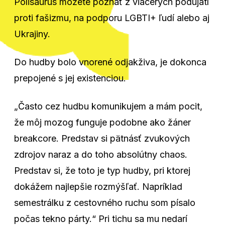
Polisaurus môžete poznať z viacerých podujatí
proti fašizmu, na podporu LGBTI+ ľudí alebo aj
Ukrajiny.
Do hudby bolo vnorené odjakživa, je dokonca
prepojené s jej existenciou.
„Často cez hudbu komunikujem a mám pocit,
že môj mozog funguje podobne ako žáner
breakcore. Predstav si pätnásť zvukových
zdrojov naraz a do toho absolútny chaos.
Predstav si, že toto je typ hudby, pri ktorej
dokážem najlepšie rozmýšľať. Napríklad
semestrálku z cestovného ruchu som písalo
počas tekno párty.“ Pri tichu sa mu nedarí