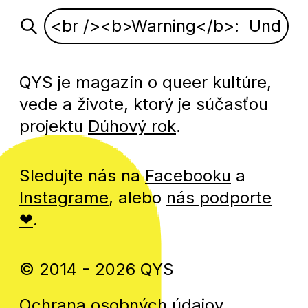
QYS je magazín o queer kultúre,
vede a živote, ktorý je súčasťou
projektu
Dúhový rok
.
Sledujte nás na
Facebooku
a
Instagrame
, alebo
nás podporte
❤
.
© 2014 - 2026 QYS
Ochrana osobných údajov