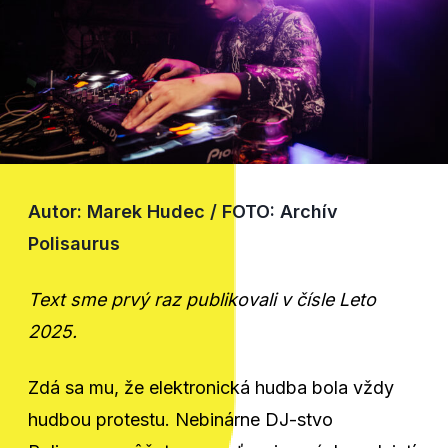
Autor: Marek Hudec / FOTO: Archív
Polisaurus
Text sme prvý raz publikovali v čísle Leto
2025.
Zdá sa mu, že elektronická hudba bola vždy
hudbou protestu. Nebinárne DJ-stvo