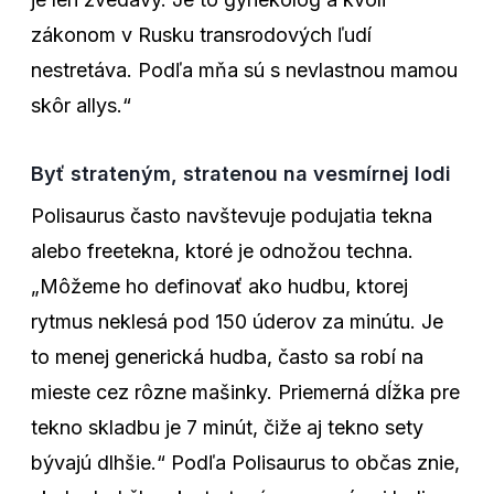
zákonom v Rusku transrodových ľudí
nestretáva. Podľa mňa sú s nevlastnou mamou
skôr allys.“
Byť strateným, stratenou na vesmírnej lodi
Polisaurus často navštevuje podujatia tekna
alebo freetekna, ktoré je odnožou techna.
„Môžeme ho definovať ako hudbu, ktorej
rytmus neklesá pod 150 úderov za minútu. Je
to menej generická hudba, často sa robí na
mieste cez rôzne mašinky. Priemerná dĺžka pre
tekno skladbu je 7 minút, čiže aj tekno sety
bývajú dlhšie.“ Podľa Polisaurus to občas znie,