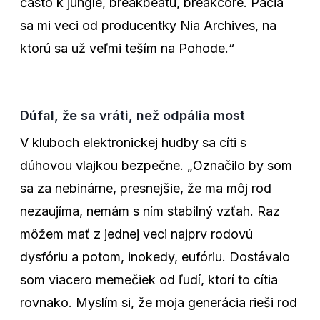
často k jungle, breakbeatu, breakcore. Páčia
sa mi veci od producentky Nia Archives, na
ktorú sa už veľmi teším na Pohode.“
Dúfal, že sa vráti, než odpália most
V kluboch elektronickej hudby sa cíti s
dúhovou vlajkou bezpečne. „Označilo by som
sa za nebinárne, presnejšie, že ma môj rod
nezaujíma, nemám s ním stabilný vzťah. Raz
môžem mať z jednej veci najprv rodovú
dysfóriu a potom, inokedy, eufóriu. Dostávalo
som viacero memečiek od ľudí, ktorí to cítia
rovnako. Myslím si, že moja generácia rieši rod