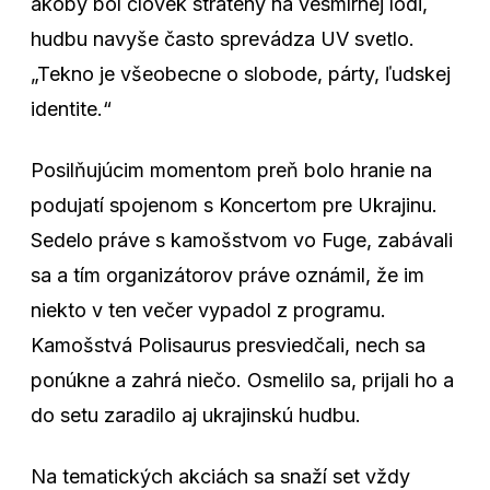
akoby bol človek stratený na vesmírnej lodi,
hudbu navyše často sprevádza UV svetlo.
„Tekno je všeobecne o slobode, párty, ľudskej
identite.“
Posilňujúcim momentom preň bolo hranie na
podujatí spojenom s Koncertom pre Ukrajinu.
Sedelo práve s kamošstvom vo Fuge, zabávali
sa a tím organizátorov práve oznámil, že im
niekto v ten večer vypadol z programu.
Kamošstvá Polisaurus presviedčali, nech sa
ponúkne a zahrá niečo. Osmelilo sa, prijali ho a
do setu zaradilo aj ukrajinskú hudbu.
Na tematických akciách sa snaží set vždy