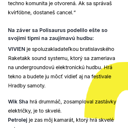
techno komunita je otvorená. Ak sa správaš
kvírfóbne, dostaneš cancel.“
Na záver sa Polisaurus podelilo ešte so
svojimi tipmi na zaujímavú hudbu:
VIVIEN
je spoluzakladateľkou bratislavského
Raketakk sound systemu, ktorý sa zameriava
na undergroundovú elektronickú hudbu. Hrá
tekno a budete ju môcť vidieť aj na festivale
Hradby samoty.
Wik Sha
hrá drummáč, zosamploval zastávky
električky, je to skvelé.
Petrolej
je zas môj kamarát, ktorý hrá skvelé