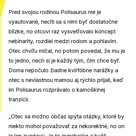
Pred svojou rodinou Polisaurus nie je
vyautované, necíti sa s nimi byť dostatočne
blízke, no otcovi raz vysvetľovalo koncept
nebinarity, rozdiel medzi rodom a pohlavím.
Otec chvíľu mlčal, no potom povedal, že mu je
to jedno, nech si je každý tým, čím chce byť.
Doma nepočulo žiadne kvírfóbne narážky a
otec s nevlastnou mamou aj rýchlo prijali, keď
im Polisaurus rozprávalo o kamoškinej
tranzícii.
„Otec sa možno občas spýta otázky, ktoré by
niekto mohol považovať za nekorektné, no on
je len zvedavý. Je to gynekológ a kvôli