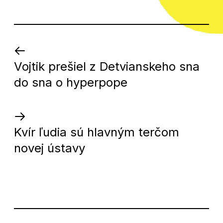
Kto
Vojtik prešiel z Detvianskeho sna
viac
do sna o hyperpope
číta,
viac
sa
dozvie
Kvír ľudia sú hlavným terčom
novej ústavy