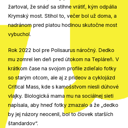
žartoval, že snáď sa stihne vrátiť, kým odpália
Krymský most. Stihol to, večer bol už doma, a
nadránom pred piatou hodinou skutočne most
vybuchol.
Rok 2022 bol pre Polisaurus náročný. Dedko
mu zomrel len deň pred útokom na Tepláreň. V
krátkom čase na svojom profile zdieľalo fotky
so starým otcom, ale aj z prideov a cyklojázd
Critical Mass, kde s kamošstvom niesli dúhové
vlajky. Biologická mama mu na sociálnej sieti
napísala, aby hneď fotky zmazalo a že „dedko
by jej názory neocenil, bol to človek starších
štandardov“.