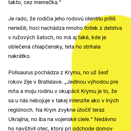
takto, cez memečka.“
Je rado, že rodičia jeho rodovú identitu príliš
neriešili, hoci nachádza mnoho fotiek z detstva
v ružových šatoch, no má aj také, kde je
oblečená chlapčensky, teta ho strihala
nakrátko.
Polisaurus pochádza z Krymu, no už šesť
rokov žije v Bratislave. „Jedinou výhodou pre
mňa a moju rodinu v okupácii Krymu je to, že
sa u nás nebojuje v takej intenzite ako v iných
regiónoch. Na Krym zvykne útočiť teraz
Ukrajina, no iba na vojenské ciele.“ Nedávno
ho navštívil otec, ktorý pri odchode domov