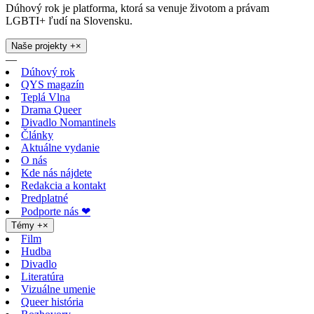
Dúhový rok je platforma, ktorá sa venuje životom a právam
LGBTI+ ľudí na Slovensku.
Naše projekty
+
×
—
Dúhový rok
QYS magazín
Teplá Vlna
Drama Queer
Divadlo Nomantinels
Články
Aktuálne vydanie
O nás
Kde nás nájdete
Redakcia a kontakt
Predplatné
Podporte nás ❤
Témy
+
×
Film
Hudba
Divadlo
Literatúra
Vizuálne umenie
Queer história