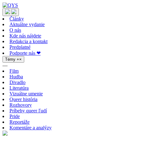
Články
Aktuálne vydanie
O nás
Kde nás nájdete
Redakcia a kontakt
Predplatné
Podporte nás ❤
Témy
+
×
—
Film
Hudba
Divadlo
Literatúra
Vizuálne umenie
Queer história
Rozhovory
Príbehy queer ľudí
Pride
Reportáže
Komentáre a analýzy