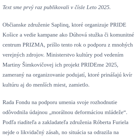
Text sme prvý raz publikovali v čísle Leto 2025.
Občianske združenie Saplinq, ktoré organizuje PRIDE
Košice a vedie kampane ako Dúhová stužka či komunitné
centrum PRIZMA, prišlo tento rok o podporu z mnohých
verejných zdrojov. Ministerstvo kultúry pod vedením
Martiny Šimkovičovej ich projekt PRIDEme 2025,
zameraný na organizovanie podujatí, ktoré prinášajú kvír
kultúru aj do menších miest, zamietlo.
Rada Fondu na podporu umenia svoje rozhodnutie
odôvodnila údajnou „morálnou deformáciou mládeže“.
Podľa riaditeľa a zakladateľa združenia Róberta Furiela
nejde o likvidačný zásah, no situácia sa odrazila na