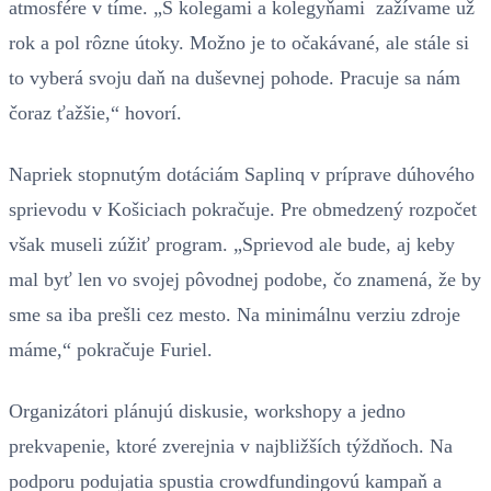
atmosfére v tíme. „S kolegami a kolegyňami zažívame už
rok a pol rôzne útoky. Možno je to očakávané, ale stále si
to vyberá svoju daň na duševnej pohode. Pracuje sa nám
čoraz ťažšie,“ hovorí.
Napriek stopnutým dotáciám Saplinq v príprave dúhového
sprievodu v Košiciach pokračuje. Pre obmedzený rozpočet
však museli zúžiť program. „Sprievod ale bude, aj keby
mal byť len vo svojej pôvodnej podobe, čo znamená, že by
sme sa iba prešli cez mesto. Na minimálnu verziu zdroje
máme,“ pokračuje Furiel.
Organizátori plánujú diskusie, workshopy a jedno
prekvapenie, ktoré zverejnia v najbližších týždňoch. Na
podporu podujatia spustia crowdfundingovú kampaň a