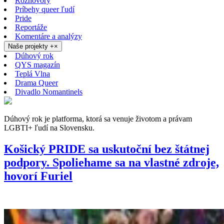
Rozhovory
Príbehy queer ľudí
Pride
Reportáže
Komentáre a analýzy
Naše projekty
+
×
Dúhový rok
QYS magazín
Teplá Vlna
Drama Queer
Divadlo Nomantinels
Dúhový rok je platforma, ktorá sa venuje životom a právam
LGBTI+ ľudí na Slovensku.
Košický PRIDE sa uskutoční bez štátnej
podpory. Spoliehame sa na vlastné zdroje,
hovorí Furiel