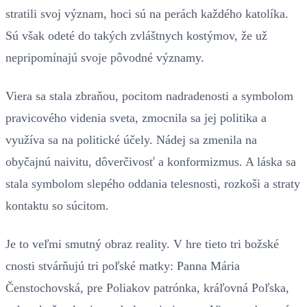
stratili svoj význam, hoci sú na perách každého katolíka.
Sú však odeté do takých zvláštnych kostýmov, že už
nepripomínajú svoje pôvodné významy.
Viera sa stala zbraňou, pocitom nadradenosti a symbolom
pravicového videnia sveta, zmocnila sa jej politika a
využíva sa na politické účely. Nádej sa zmenila na
obyčajnú naivitu, dôverčivosť a konformizmus. A láska sa
stala symbolom slepého oddania telesnosti, rozkoši a straty
kontaktu so súcitom.
Je to veľmi smutný obraz reality. V hre tieto tri božské
cnosti stvárňujú tri poľské matky: Panna Mária
Čenstochovská, pre Poliakov patrónka, kráľovná Poľska,