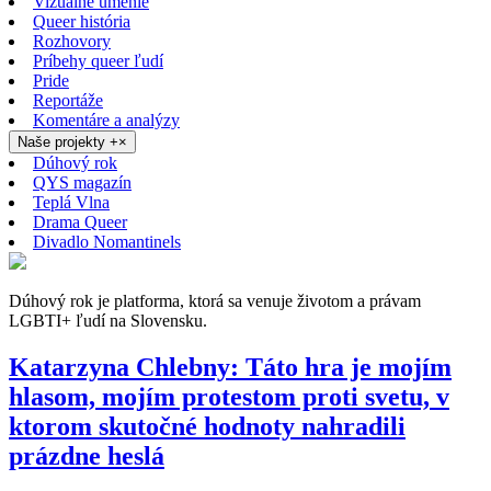
Vizuálne umenie
Queer história
Rozhovory
Príbehy queer ľudí
Pride
Reportáže
Komentáre a analýzy
Naše projekty
+
×
Dúhový rok
QYS magazín
Teplá Vlna
Drama Queer
Divadlo Nomantinels
Dúhový rok je platforma, ktorá sa venuje životom a právam
LGBTI+ ľudí na Slovensku.
Katarzyna Chlebny: Táto hra je mojím
hlasom, mojím protestom proti svetu, v
ktorom skutočné hodnoty nahradili
prázdne heslá