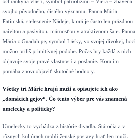
ochrankyňa vlasti, symbol patriotizmu – Viera – zbavená
svojho pôvodného, čistého významu. Panna Mária
Fatimská, stelesnenie Nádeje, ktorá je často len prázdnou
naivitou a pasivitou, márnosťou v atraktívnom šate. Panna
Mária z Guadalupe, symbol Lásky, vo svojej divokej, hoci
možno príliš primitívnej podobe. Počas hry každá z nich
objavuje svoje pravé vlastnosti a poslanie. Kora im
pomáha znovuobjaviť skutočné hodnoty.
Všetky tri Márie hrajú muži a opisujete ich ako
„domácich gejov“. Čo tento výber pre vás znamená
umelecky a politicky?
Umelecky to vychádza z histórie divadla. Stáročia a v
rôznych kultúrach mohli ženské postavy hrať len muži.