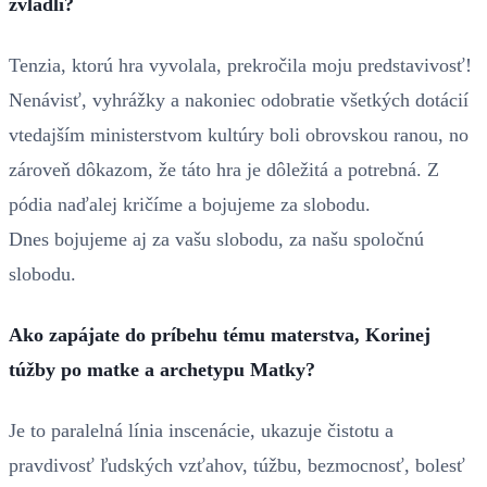
zvládli?
Tenzia, ktorú hra vyvolala, prekročila moju predstavivosť!
Nenávisť, vyhrážky a nakoniec odobratie všetkých dotácií
vtedajším ministerstvom kultúry boli obrovskou ranou, no
zároveň dôkazom, že táto hra je dôležitá a potrebná. Z
pódia naďalej kričíme a bojujeme za slobodu.
Dnes bojujeme aj za vašu slobodu, za našu spoločnú
slobodu.
Ako zapájate do príbehu tému materstva, Korinej
túžby po matke a archetypu Matky?
Je to paralelná línia inscenácie, ukazuje čistotu a
pravdivosť ľudských vzťahov, túžbu, bezmocnosť, bolesť