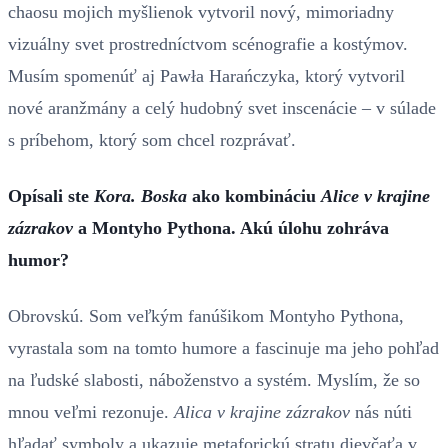
chaosu mojich myšlienok vytvoril nový, mimoriadny
vizuálny svet prostredníctvom scénografie a kostýmov.
Musím spomenúť aj Pawła Harańczyka, ktorý vytvoril
nové aranžmány a celý hudobný svet inscenácie – v súlade
s príbehom, ktorý som chcel rozprávať.
Opísali ste
Kora. Boska
ako kombináciu
Alice v krajine
zázrakov
a Montyho Pythona. Akú úlohu zohráva
humor?
Obrovskú. Som veľkým fanúšikom Montyho Pythona,
vyrastala som na tomto humore a fascinuje ma jeho pohľad
na ľudské slabosti, náboženstvo a systém. Myslím, že so
mnou veľmi rezonuje.
Alica v krajine zázrakov
nás núti
hľadať symboly a ukazuje metaforickú stratu dievčaťa v