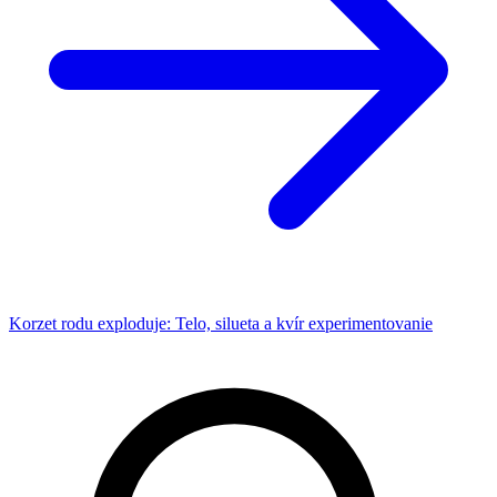
Korzet rodu exploduje: Telo, silueta a kvír experimentovanie