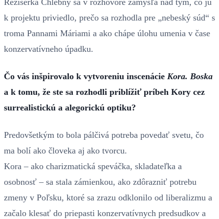
Režisérka Chlebny sa v rozhovore zamýšľa nad tým, čo ju
k projektu priviedlo, prečo sa rozhodla pre „nebeský súd“ s
troma Pannami Máriami a ako chápe úlohu umenia v čase
konzervatívneho úpadku.
Čo vás inšpirovalo k vytvoreniu inscenácie
Kora. Boska
a k tomu, že ste sa rozhodli priblížiť príbeh Kory cez
surrealistickú a alegorickú optiku?
Predovšetkým to bola pálčivá potreba povedať svetu, čo
ma bolí ako človeka aj ako tvorcu.
Kora – ako charizmatická speváčka, skladateľka a
osobnosť – sa stala zámienkou, ako zdôrazniť potrebu
zmeny v Poľsku, ktoré sa zrazu odklonilo od liberalizmu a
začalo klesať do priepasti konzervatívnych predsudkov a