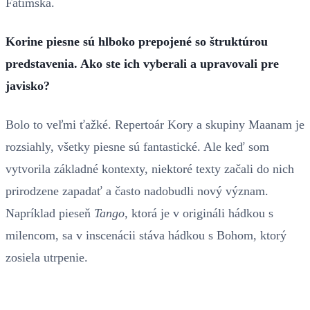
Fatimská.
Korine piesne sú hlboko prepojené so štruktúrou
predstavenia. Ako ste ich vyberali a upravovali pre
javisko?
Bolo to veľmi ťažké. Repertoár Kory a skupiny Maanam je
rozsiahly, všetky piesne sú fantastické. Ale keď som
vytvorila základné kontexty, niektoré texty začali do nich
prirodzene zapadať a často nadobudli nový význam.
Napríklad pieseň
Tango
, ktorá je v origináli hádkou s
milencom, sa v inscenácii stáva hádkou s Bohom, ktorý
zosiela utrpenie.