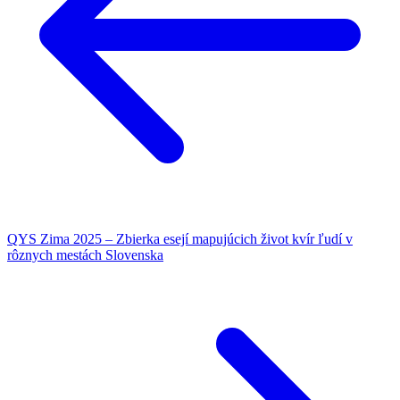
QYS Zima 2025 – Zbierka esejí mapujúcich život kvír ľudí v
rôznych mestách Slovenska