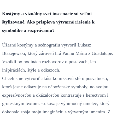
Kostýmy a vizuálny svet inscenácie sú veľmi
štylizované. Ako prispieva výtvarné riešenie k
symbolike a rozprávaniu?
Úžasné kostýmy a scénografiu vytvoril Łukasz
Błażejewski, ktorý zároveň hrá Pannu Máriu z Guadalupe.
Vznikli po hodinách rozhovorov o postavách, ich
inšpiráciách, štýle a odkazoch.
Chceli sme vytvoriť akúsi komiksovú sféru posvätnosti,
ktorá jasne odkazuje na náboženské symboly, no svojou
expresívnosťou a okázalosťou kontrastuje s herectvom i
groteskným textom. Łukasz je výnimočný umelec, ktorý
dokonale spája moju imagináciu s výtvarným umením. Z