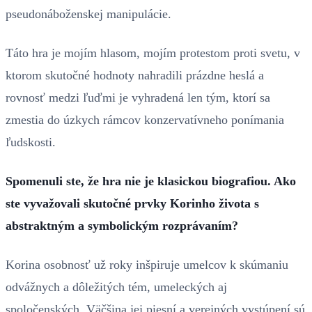
pseudonáboženskej manipulácie.
Táto hra je mojím hlasom, mojím protestom proti svetu, v
ktorom skutočné hodnoty nahradili prázdne heslá a
rovnosť medzi ľuďmi je vyhradená len tým, ktorí sa
zmestia do úzkych rámcov konzervatívneho ponímania
ľudskosti.
Spomenuli ste, že hra nie je klasickou biografiou. Ako
ste vyvažovali skutočné prvky Korinho života s
abstraktným a symbolickým rozprávaním?
Korina osobnosť už roky inšpiruje umelcov k skúmaniu
odvážnych a dôležitých tém, umeleckých aj
spoločenských. Väčšina jej piesní a verejných vystúpení sú