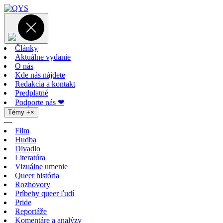
Články
Aktuálne vydanie
O nás
Kde nás nájdete
Redakcia a kontakt
Predplatné
Podporte nás ❤
Témy
+
×
—
Film
Hudba
Divadlo
Literatúra
Vizuálne umenie
Queer história
Rozhovory
Príbehy queer ľudí
Pride
Reportáže
Komentáre a analýzy