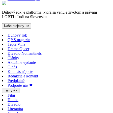
Dúhový rok je platforma, ktorá sa venuje životom a právam
LGBTI+ ľudí na Slovensku.
Naše projekty
+
×
—
Dúhový rok
QYS magazín
Teplá Vlna
Drama Queer
Divadlo Nomantinels
Články
Aktuálne vydanie
O nás
Kde nás nájdete
Redakcia a kontakt
Predplatné
Podporte nás ❤
Témy
+
×
Film
Hudba
Divadlo
Literatúra