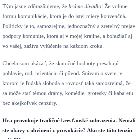
Tým jasne zdôrazňujeme, že
hráme divadlo
! Že volíme
formu komunikácie, ktorá je do istej miery konvenčná.
Politicky je to, samozrejme, jednoznačný a zreteľný prejav
podpory komunite, ktorá aj v mojej krajine, a bohužiaľ aj
vo vašej, zažíva vylúčenie na každom kroku.
Chcela som ukázať, že skutočné hodnoty presahujú
pohlavie, rod, orientáciu či pôvod. Snívam o svete, v
ktorom je ľudská sloboda a rovnosť taká samozrejmá, že
sa môže stať témou drámy, komédie, grotesky či kabaretu
bez akejkoľvek cenzúry.
Hra provokuje tradičné kresťanské zobrazenia. Nemali
ste obavy z obvinení z provokácie? Ako ste túto tenziu