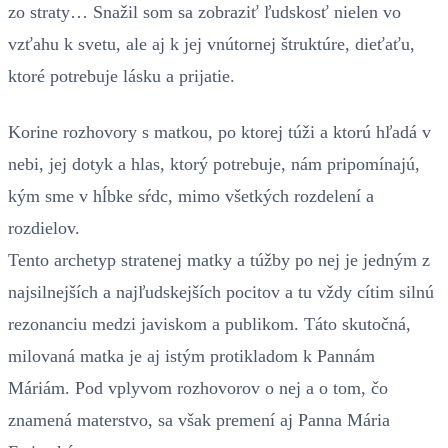
zo straty… Snažil som sa zobraziť ľudskosť nielen vo
vzťahu k svetu, ale aj k jej vnútornej štruktúre, dieťaťu,
ktoré potrebuje lásku a prijatie.
Korine rozhovory s matkou, po ktorej túži a ktorú hľadá v
nebi, jej dotyk a hlas, ktorý potrebuje, nám pripomínajú,
kým sme v hĺbke sŕdc, mimo všetkých rozdelení a
rozdielov.
Tento archetyp stratenej matky a túžby po nej je jedným z
najsilnejších a najľudskejších pocitov a tu vždy cítim silnú
rezonanciu medzi javiskom a publikom. Táto skutočná,
milovaná matka je aj istým protikladom k Pannám
Máriám. Pod vplyvom rozhovorov o nej a o tom, čo
znamená materstvo, sa však premení aj Panna Mária