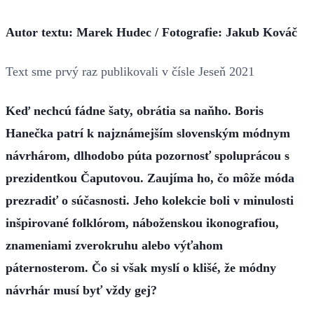
Autor textu:
Marek Hudec / Fotografie: Jakub Kováč
Text sme prvý raz publikovali v čísle Jeseň 2021
Keď nechcú fádne šaty, obrátia sa naňho. Boris
Hanečka patrí k najznámejším slovenským módnym
návrhárom, dlhodobo púta pozornosť spoluprácou s
prezidentkou Čaputovou. Zaujíma ho, čo môže móda
prezradiť o súčasnosti. Jeho kolekcie boli v minulosti
inšpirované folklórom, náboženskou ikonografiou,
znameniami zverokruhu alebo výťahom
páternosterom. Čo si však myslí o klišé, že módny
návrhár musí byť vždy gej?