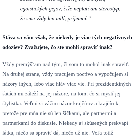
egoistických gejov, čiže neplatí ani stereotyp,
že sme vždy len milí, príjemní.
Stáva sa vám však, že niekedy je viac tých negatívnych
odoziev? Zvažujete, čo ste mohli spraviť inak?
Vždy premýšľam nad tým, či som to mohol inak spraviť.
Na druhej strane, vždy pracujem poctivo a vypočujem si
názory iných, lebo viac hláv viac vie. Pri prezidentkiných
šatách mi záleží na jej názore, na tom, čo si myslí jej
štylistka. Veľmi si vážim názor krajčírov a krajčírok,
pretože pre mňa nie sú len šičkami, ale partnermi a
partnerkami do diskusie. Niekedy aj skúsených prekvapí
látka, niečo sa spraviť dá, niečo už nie. Veľa totiž