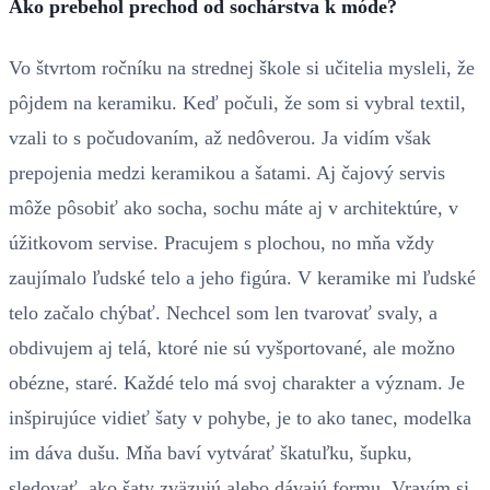
Ako prebehol prechod od sochárstva k móde?
Vo štvrtom ročníku na strednej škole si učitelia mysleli, že
pôjdem na keramiku. Keď počuli, že som si vybral textil,
vzali to s počudovaním, až nedôverou. Ja vidím však
prepojenia medzi keramikou a šatami. Aj čajový servis
môže pôsobiť ako socha, sochu máte aj v architektúre, v
úžitkovom servise. Pracujem s plochou, no mňa vždy
zaujímalo ľudské telo a jeho figúra. V keramike mi ľudské
telo začalo chýbať. Nechcel som len tvarovať svaly, a
obdivujem aj telá, ktoré nie sú vyšportované, ale možno
obézne, staré. Každé telo má svoj charakter a význam. Je
inšpirujúce vidieť šaty v pohybe, je to ako tanec, modelka
im dáva dušu. Mňa baví vytvárať škatuľku, šupku,
sledovať, ako šaty zväzujú alebo dávajú formu. Vravím si,