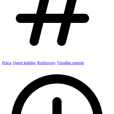
Práca
,
Queer kultúra
,
Rozhovory
,
Vizuálne umenie