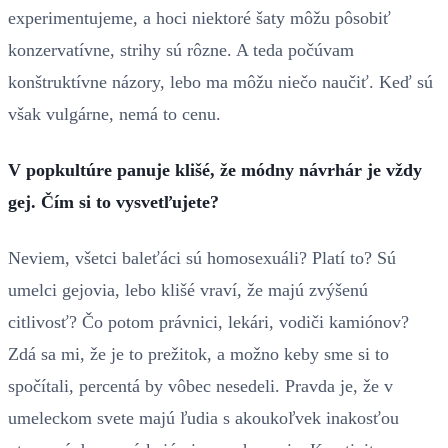
experimentujeme, a hoci niektoré šaty môžu pôsobiť
konzervatívne, strihy sú rôzne. A teda počúvam
konštruktívne názory, lebo ma môžu niečo naučiť. Keď sú
však vulgárne, nemá to cenu.
V popkultúre panuje klišé, že módny návrhár je vždy
gej. Čím si to vysvetľujete?
Neviem, všetci baleťáci sú homosexuáli? Platí to? Sú
umelci gejovia, lebo klišé vraví, že majú zvýšenú
citlivosť? Čo potom právnici, lekári, vodiči kamiónov?
Zdá sa mi, že je to prežitok, a možno keby sme si to
spočítali, percentá by vôbec nesedeli. Pravda je, že v
umeleckom svete majú ľudia s akoukoľvek inakosťou