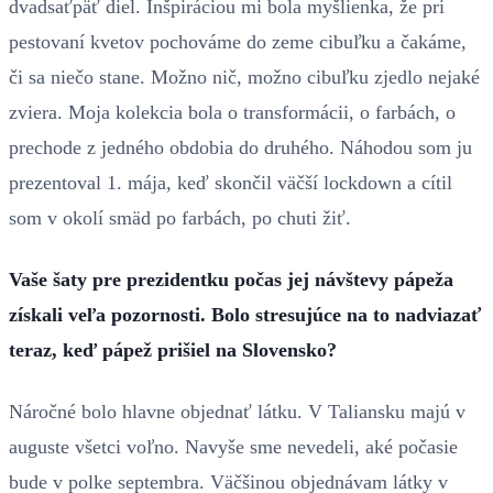
dvadsaťpäť diel. Inšpiráciou mi bola myšlienka, že pri
pestovaní kvetov pochováme do zeme cibuľku a čakáme,
či sa niečo stane. Možno nič, možno cibuľku zjedlo nejaké
zviera. Moja kolekcia bola o transformácii, o farbách, o
prechode z jedného obdobia do druhého. Náhodou som ju
prezentoval 1. mája, keď skončil väčší lockdown a cítil
som v okolí smäd po farbách, po chuti žiť.
Vaše šaty pre prezidentku počas jej návštevy pápeža
získali veľa pozornosti. Bolo stresujúce na to nadviazať
teraz, keď pápež prišiel na Slovensko?
Náročné bolo hlavne objednať látku. V Taliansku majú v
auguste všetci voľno. Navyše sme nevedeli, aké počasie
bude v polke septembra. Väčšinou objednávam látky v