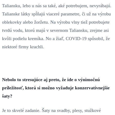
Taliansku, lebo u nás sa také, aké potrebujem, nevyrábajú.
Talianske látky spĺňajú viaceré parametre, či už na výrobu
oblekovky alebo žoržetu. Na výrobu vlny tiež potrebujete
tvrdú vodu, ktorú majú v severnom Taliansku, zrejme asi
kvôli podielu kremíka. No a žiaľ, COVID-19 spôsobil, že
niektoré firmy krachli.
Nebolo to stresujúce aj preto, že ide o výnimočnú
príležitosť, ktorá si možno vyžaduje konzervatívnejšie
šaty?
Je to skvelé zadanie. Šaty na svadby, plesy, stužkové