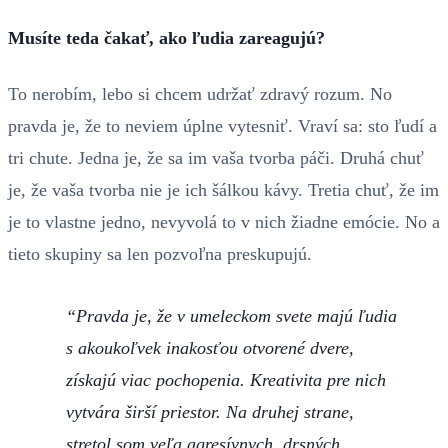
Musíte teda čakať, ako ľudia zareagujú?
To nerobím, lebo si chcem udržať zdravý rozum. No
pravda je, že to neviem úplne vytesniť. Vraví sa: sto ľudí a
tri chute. Jedna je, že sa im vaša tvorba páči. Druhá chuť
je, že vaša tvorba nie je ich šálkou kávy. Tretia chuť, že im
je to vlastne jedno, nevyvolá to v nich žiadne emócie. No a
tieto skupiny sa len pozvoľna preskupujú.
Pravda je, že v umeleckom svete majú ľudia
s akoukoľvek inakosťou otvorené dvere,
získajú viac pochopenia. Kreativita pre nich
vytvára širší priestor. Na druhej strane,
stretol som veľa agresívnych, drsných,