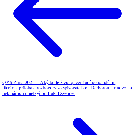
QYS Zima 2021 – Aký bude život queer ľudí po pandémii,
literárna príloha a rozhovory so spisovateľkou Barborou Hrínovou a
nebinárnou umelkyňou Luki Essender