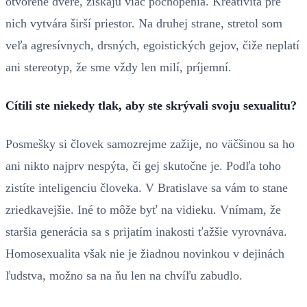
otvorené dvere, získajú viac pochopenia. Kreativita pre
nich vytvára širší priestor. Na druhej strane, stretol som
veľa agresívnych, drsných, egoistických gejov, čiže neplatí
ani stereotyp, že sme vždy len milí, príjemní.
Cítili ste niekedy tlak, aby ste skrývali svoju sexualitu?
Posmešky si človek samozrejme zažije, no väčšinou sa ho
ani nikto najprv nespýta, či gej skutočne je. Podľa toho
zistíte inteligenciu človeka. V Bratislave sa vám to stane
zriedkavejšie. Iné to môže byť na vidieku. Vnímam, že
staršia generácia sa s prijatím inakosti ťažšie vyrovnáva.
Homosexualita však nie je žiadnou novinkou v dejinách
ľudstva, možno sa na ňu len na chvíľu zabudlo.