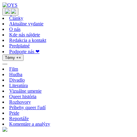
Články
Aktuálne vydanie
O nás
Kde nás nájdete
Redakcia a kontakt
Predplatné
Podporte nás ❤
Témy
+
×
—
Film
Hudba
Divadlo
Literatúra
Vizuálne umenie
Queer história
Rozhovory
Príbehy queer ľudí
Pride
Reportáže
Komentáre a analýzy