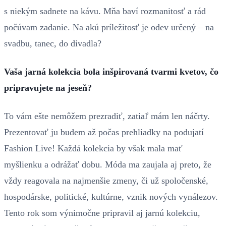
s niekým sadnete na kávu. Mňa baví rozmanitosť a rád
počúvam zadanie. Na akú príležitosť je odev určený – na
svadbu, tanec, do divadla?
Vaša jarná kolekcia bola inšpirovaná tvarmi kvetov, čo
pripravujete na jeseň?
To vám ešte nemôžem prezradiť, zatiaľ mám len náčrty.
Prezentovať ju budem až počas prehliadky na podujatí
Fashion Live! Každá kolekcia by však mala mať
myšlienku a odrážať dobu. Móda ma zaujala aj preto, že
vždy reagovala na najmenšie zmeny, či už spoločenské,
hospodárske, politické, kultúrne, vznik nových vynálezov.
Tento rok som výnimočne pripravil aj jarnú kolekciu,