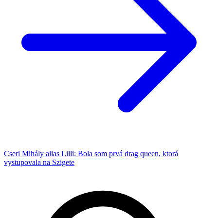
Cseri Mihály alias Lilli: Bola som prvá drag queen, ktorá
vystupovala na Szigete