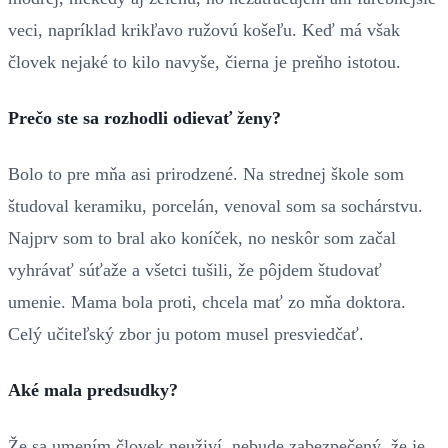
veci, napríklad krikľavo ružovú košeľu. Keď má však
človek nejaké to kilo navyše, čierna je preňho istotou.
Prečo ste sa rozhodli odievať ženy?
Bolo to pre mňa asi prirodzené. Na strednej škole som
študoval keramiku, porcelán, venoval som sa sochárstvu.
Najprv som to bral ako koníček, no neskôr som začal
vyhrávať súťaže a všetci tušili, že pôjdem študovať
umenie. Mama bola proti, chcela mať zo mňa doktora.
Celý učiteľský zbor ju potom musel presviedčať.
Aké mala predsudky?
Že sa umením človek neuživí, nebude zabezpečený, že je