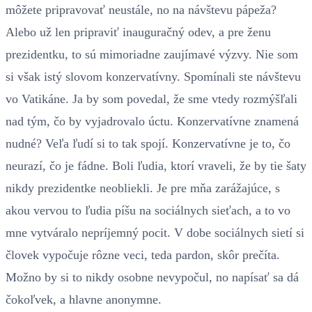
môžete pripravovať neustále, no na návštevu pápeža?
Alebo už len pripraviť inauguračný odev, a pre ženu
prezidentku, to sú mimoriadne zaujímavé výzvy. Nie som
si však istý slovom konzervatívny. Spomínali ste návštevu
vo Vatikáne. Ja by som povedal, že sme vtedy rozmýšľali
nad tým, čo by vyjadrovalo úctu. Konzervatívne znamená
nudné? Veľa ľudí si to tak spojí. Konzervatívne je to, čo
neurazí, čo je fádne. Boli ľudia, ktorí vraveli, že by tie šaty
nikdy prezidentke neobliekli. Je pre mňa zarážajúce, s
akou vervou to ľudia píšu na sociálnych sieťach, a to vo
mne vytváralo nepríjemný pocit. V dobe sociálnych sietí si
človek vypočuje rôzne veci, teda pardon, skôr prečíta.
Možno by si to nikdy osobne nevypočul, no napísať sa dá
čokoľvek, a hlavne anonymne.