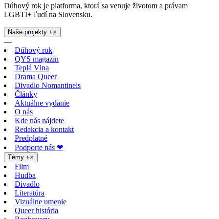
Dúhový rok je platforma, ktorá sa venuje životom a právam
LGBTI+ ľudí na Slovensku.
Naše projekty
+
×
—
Dúhový rok
QYS magazín
Teplá Vlna
Drama Queer
Divadlo Nomantinels
Články
Aktuálne vydanie
O nás
Kde nás nájdete
Redakcia a kontakt
Predplatné
Podporte nás ❤
Témy
+
×
Film
Hudba
Divadlo
Literatúra
Vizuálne umenie
Queer história