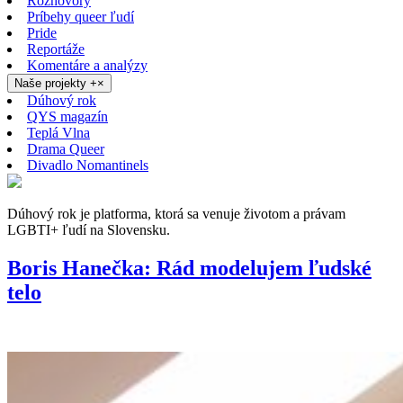
Rozhovory
Príbehy queer ľudí
Pride
Reportáže
Komentáre a analýzy
Naše projekty
+
×
Dúhový rok
QYS magazín
Teplá Vlna
Drama Queer
Divadlo Nomantinels
Dúhový rok je platforma, ktorá sa venuje životom a právam
LGBTI+ ľudí na Slovensku.
Boris Hanečka: Rád modelujem ľudské
telo