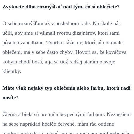
Zvyknete dlho rozmýšľať nad tým, čo si oblečiete?
O sebe rozmýšľam až v poslednom rade. Na škole nás
učili, aby sme si všímali tvorbu dizajnérov, ktorí sami
pôsobia zanedbane. Tvorba stážistov, ktorí sú dokonale
oblečení, má v sebe často chyby. Hovorí sa, že kováčova
kobyla chodí bosá, a ja sa tiež radšej starám o svoje
klientky.
Máte však nejaký typ oblečenia alebo farbu, ktorú radi
nosíte?
Čierna a biela sú pre mňa bezpečnými farbami. Neznesiem
na sebe napríklad hocičo červené, mám rád odtiene
modrej, niekedy aj zelenú, no nezatracujem ani farebnejšie