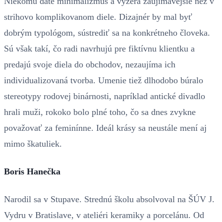
Niekomu dáte minimalizmus a vyzerá zaujímavejšie než v
strihovo komplikovanom diele. Dizajnér by mal byť
dobrým typológom, sústrediť sa na konkrétneho človeka.
Sú však takí, čo radi navrhujú pre fiktívnu klientku a
predajú svoje diela do obchodov, nezaujíma ich
individualizovaná tvorba. Umenie tiež dlhodobo búralo
stereotypy rodovej binárnosti, napríklad antické divadlo
hrali muži, rokoko bolo plné toho, čo sa dnes zvykne
považovať za feminínne. Ideál krásy sa neustále mení aj
mimo škatuliek.
Boris Hanečka
Narodil sa v Stupave. Strednú školu absolvoval na ŠÚV J.
Vydru v Bratislave, v ateliéri keramiky a porcelánu. Od