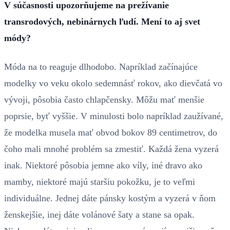
V súčasnosti upozorňujeme na prežívanie
transrodových, nebinárnych ľudí. Mení to aj svet
módy?
Móda na to reaguje dlhodobo. Napríklad začínajúce
modelky vo veku okolo sedemnásť rokov, ako dievčatá vo
vývoji, pôsobia často chlapčensky. Môžu mať menšie
poprsie, byť vyššie. V minulosti bolo napríklad zaužívané,
že modelka musela mať obvod bokov 89 centimetrov, do
čoho mali mnohé problém sa zmestiť. Každá žena vyzerá
inak. Niektoré pôsobia jemne ako víly, iné dravo ako
mamby, niektoré majú staršiu pokožku, je to veľmi
individuálne. Jednej dáte pánsky kostým a vyzerá v ňom
ženskejšie, inej dáte volánové šaty a stane sa opak.