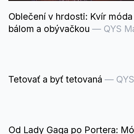
Oblečení v hrdosti: Kvír mód
bálom a obývačkou
—
QYS M
Tetovať a byť tetovaná
—
QYS
Od Lady Gaga po Portera: M