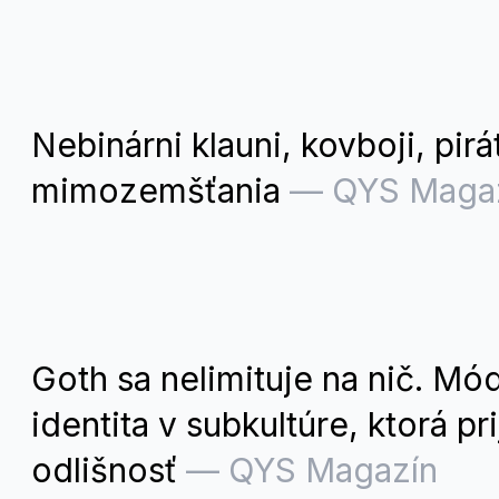
Nebinárni klauni, kovboji, pirát
mimozemšťania
—
QYS Maga
Goth sa nelimituje na nič. Mó
identita v subkultúre, ktorá pr
odlišnosť
—
QYS Magazín