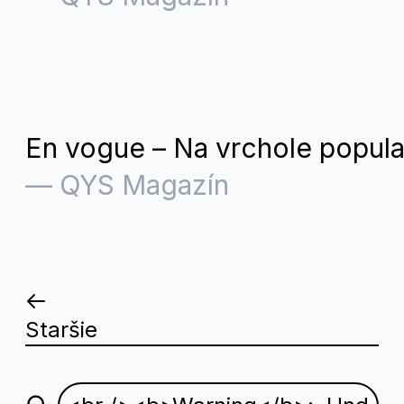
En vogue – Na vrchole popula
—
QYS Magazín
Staršie