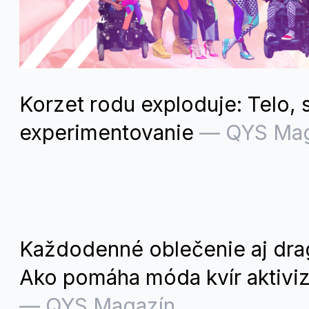
Korzet rodu exploduje: Telo, s
experimentovanie
—
QYS Mag
Každodenné oblečenie aj dra
Ako pomáha móda kvír aktivi
—
QYS Magazín