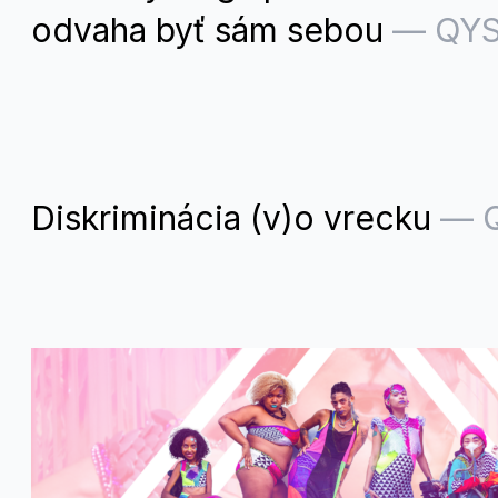
odvaha byť sám sebou
—
QYS
Diskriminácia (v)o vrecku
—