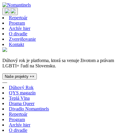
Repertoár
Program
Archív hier
O divadle
Zverejňovanie
Kontakt
Dúhový rok je platforma, ktorá sa venuje životom a právam
LGBTI+ ľudí na Slovensku.
Naše projekty
+
×
—
Dúhový Rok
QYS magazín
Teplá Vlna
Drama Queer
Divadlo Nomantinels
Repertoár
Program
Archív hier
O divadle