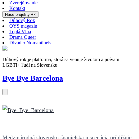
Zverejňovanie
Kontakt
Naše projekty
+
×
Dúhový Rok
QYS magazín
Teplá Vlna
Drama Queer
Divadlo Nomantinels
Dúhový rok je platforma, ktorá sa venuje životom a právam
LGBTI+ ľudí na Slovensku.
Bye Bye Barcelona
Medzinárodná slovensko-španielska inscenácia približuje