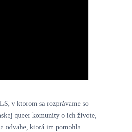
S, v ktorom sa rozprávame so
kej queer komunity o ich živote,
ú a odvahe, ktorá im pomohla