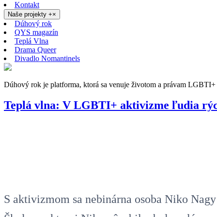
Kontakt
Naše projekty
+
×
Dúhový rok
QYS magazín
Teplá Vlna
Drama Queer
Divadlo Nomantinels
Dúhový rok je platforma, ktorá sa venuje životom a právam LGBTI+ 
Teplá vlna: V LGBTI+ aktivizme ľudia rých
S aktivizmom sa nebinárna osoba Niko Nagy p