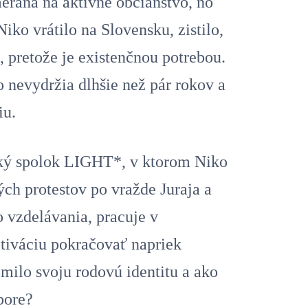
meraná na aktívne občianstvo, no
iko vrátilo na Slovensku, zistilo,
í, pretože je existenčnou potrebou.
nevydržia dlhšie než pár rokov a
iu.
ský spolok LIGHT*, v ktorom Niko
ch protestov po vražde Juraja a
 vzdelávania, pracuje v
tiváciu pokračovať napriek
milo svoju rodovú identitu a ako
úbore?