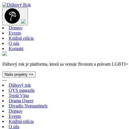
Domov
Events
Knižná edícia
O nás
Kontakt
Dúhový rok je platforma, ktorá sa venuje životom a právam LGBTI+ 
Naše projekty
+
×
—
Dúhový rok
QYS magazín
Teplá Vlna
Drama Queer
Divadlo Nomantinels
Domov
Events
Knižná edícia
O nás