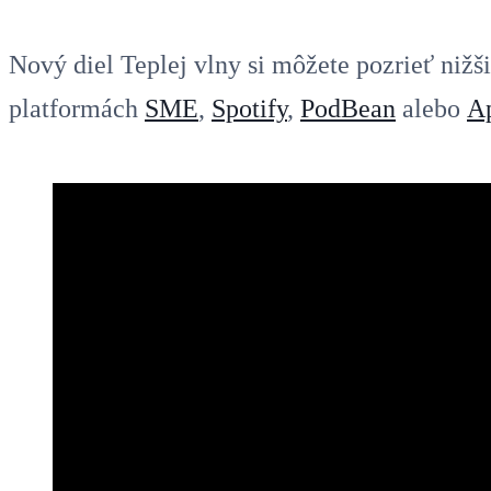
Nový diel Teplej vlny si môžete pozrieť nižš
platformách
SME
,
Spotify
,
PodBean
alebo
Ap