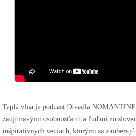
Teplá vlna je podcast Divadla NOMANTINEL
zaujímavými osobnosťami a ľuďmi zo slovens
inšpiratívnych veciach, ktorými sa zaoberaj