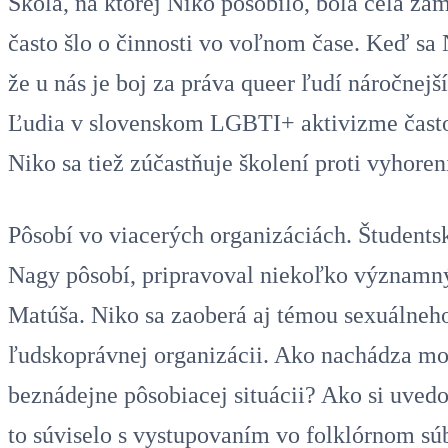
Škola, na ktorej Niko pôsobilo, bola celá za
často šlo o činnosti vo voľnom čase. Keď sa N
že u nás je boj za práva queer ľudí náročnejš
Ľudia v slovenskom LGBTI+ aktivizme často 
Niko sa tiež zúčastňuje školení proti vyhoren
Pôsobí vo viacerých organizáciách. Študent
Nagy pôsobí, pripravoval niekoľko významný
Matúša. Niko sa zaoberá aj témou sexuálneho
ľudskoprávnej organizácii. Ako nachádza mo
beznádejne pôsobiacej situácii? Ako si uvedo
to súviselo s vystupovaním vo folklórnom s