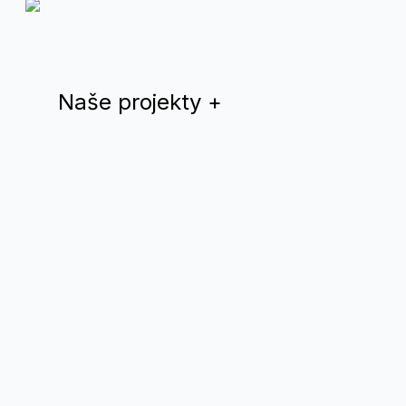
Naše projekty
+
Dúhový rok
QYS magazín
Teplá Vlna
Drama Queer
Divadlo Nomantinels