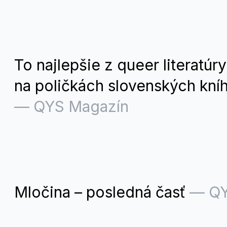
To najlepšie z queer literatúry
na poličkách slovenských kní
—
QYS Magazín
Mločina – posledná časť
—
QY