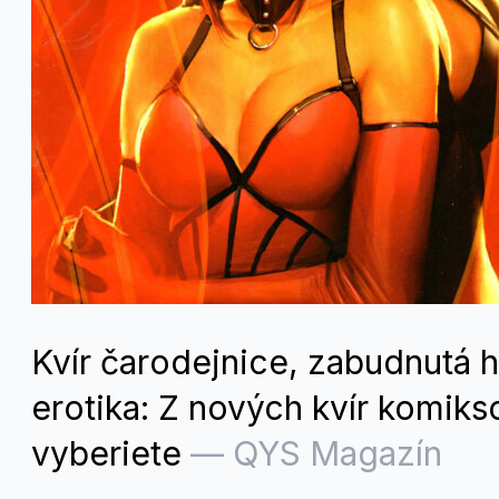
Kvír čarodejnice, zabudnutá hi
erotika: Z nových kvír komikso
vyberiete
—
QYS Magazín