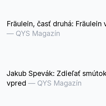
Fräulein, časť druhá: Fräulein 
—
QYS Magazín
Jakub Spevák: Zdieľať smútok
vpred
—
QYS Magazín