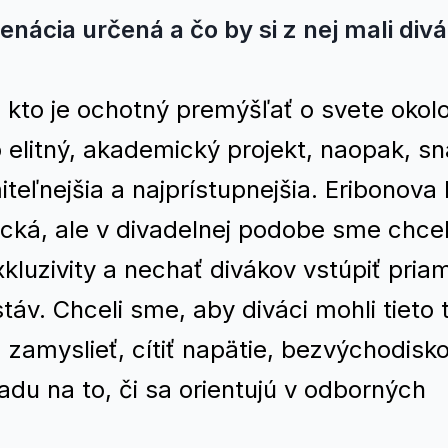
enácia určená a čo by si z nej mali divá
 kto je ochotný premýšľať o svete okol
litný, akademický projekt, naopak, sna
teľnejšia a najprístupnejšia. Eribonova 
cká, ale v divadelnej podobe sme chcel
exkluzivity a nechať divákov vstúpiť pria
táv. Chceli sme, aby diváci mohli tieto
a, zamyslieť, cítiť napätie, bezvýchodisk
adu na to, či sa orientujú v odborných