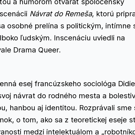
vosťou a humorom otvárať spoločensky
nscenácii
Návrat do Remeša
, ktorú pripra
a osobné prelína s politickým, intímne 
hlboko ľudským. Inscenáciu uviedli na
vale Drama Queer.
menná esej francúzskeho sociológa Didie
 svoj návrat do rodného mesta a bolesti
u, hanbou aj identitou. Rozprávali sme 
nok, o tom, ako sa z teoretickej eseje s
rvanosti medzi intelektuálom a „robotní