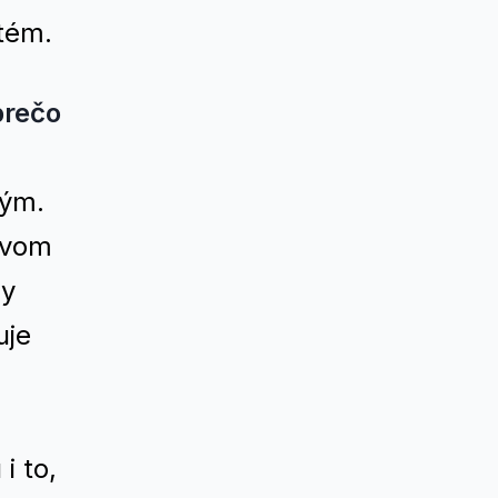
tém.
prečo
kým.
ctvom
my
uje
i to,