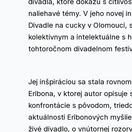
divadla, ktoré dokážu s citli
naliehavé témy. V jeho novej i
Divadle na cucky v Olomouci, s
kolektívnym a intelektuálne s 
tohtoročnom divadelnom festi
Jej inšpiráciou sa stala rovno
Eribona, v ktorej autor opisuje
konfrontácie s pôvodom, triedo
aktuálnosti Eribonových myšlie
živé divadlo, o vnútornej rozo