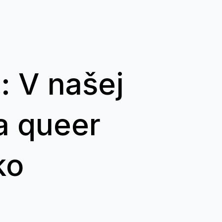
: V našej
a queer
ko