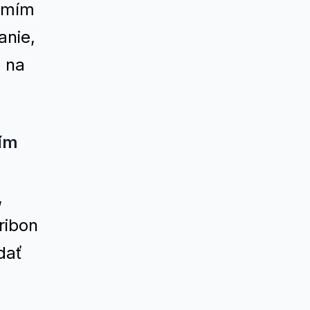
domím
anie,
á na
ším
,
ribon
dať