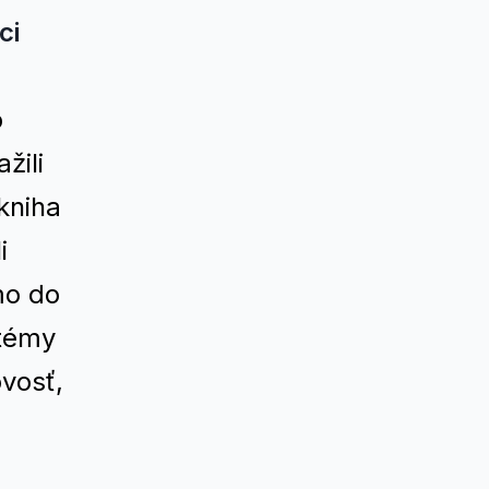
ci
o
žili
kniha
i
mo do
 témy
ovosť,