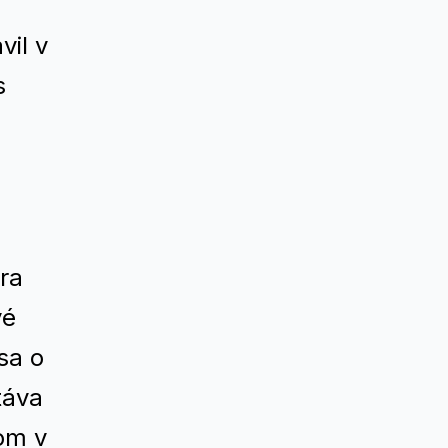
vil v
s
ra
vé
sa o
táva
kom v