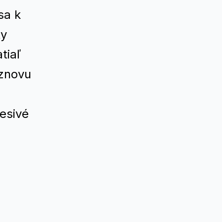
sa k
ty
tiaľ
 znovu
esivé