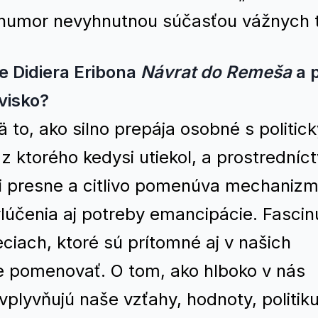
 je humor nevyhnutnou súčasťou vážnych 
e Didiera Eribona
Návrat do Remeša
a 
avisko?
 to, ako silno prepája osobné s politic
 z ktorého kedysi utiekol, a prostrední
i presne a citlivo pomenúva mechaniz
lúčenia aj potreby emancipácie. Fascin
ciach, ktoré sú prítomné aj v našich
me pomenovať. O tom, ako hlboko v nás
plyvňujú naše vzťahy, hodnoty, politiku 