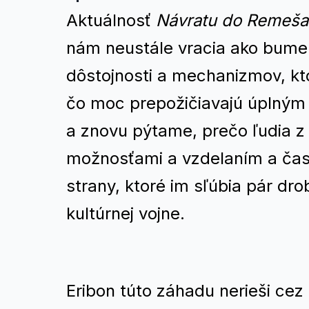
Aktuálnosť
Návratu do Remeša
nám neustále vracia ako bumer
dôstojnosti a mechanizmov, kto
čo moc prepožičiavajú úplným
a znovu pýtame, prečo ľudia z
možnosťami a vzdelaním a čast
strany, ktoré im sľúbia pár dr
kultúrnej vojne.
Eribon túto záhadu nerieši cez 