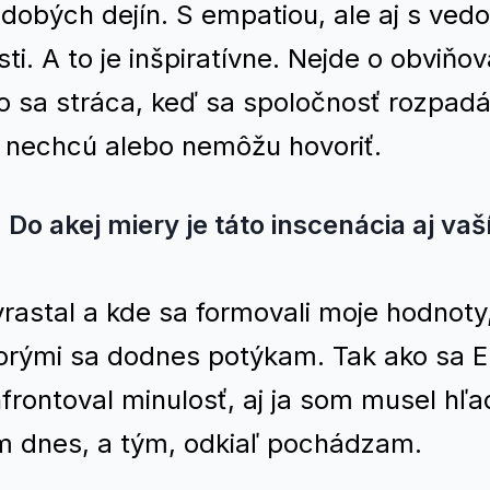
odobých dejín. S empatiou, ale aj s ve
. A to je inšpiratívne. Nejde o obviňov
ko sa stráca, keď sa spoločnosť rozpad
u nechcú alebo nemôžu hovoriť.
Do akej miery je táto inscenácia aj va
rastal a kde sa formovali moje hodnoty
torými sa dodnes potýkam. Tak ako sa E
rontoval minulosť, aj ja som musel hľa
 dnes, a tým, odkiaľ pochádzam.