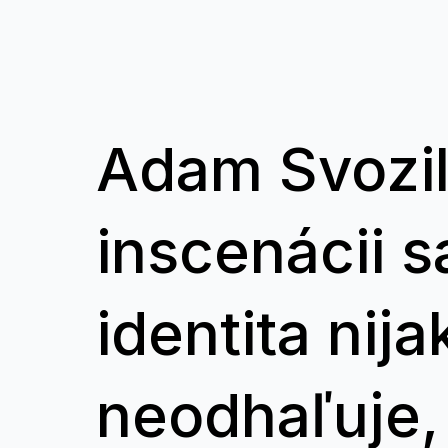
Adam Svozil
inscenácii s
identita nija
neodhaľuje,