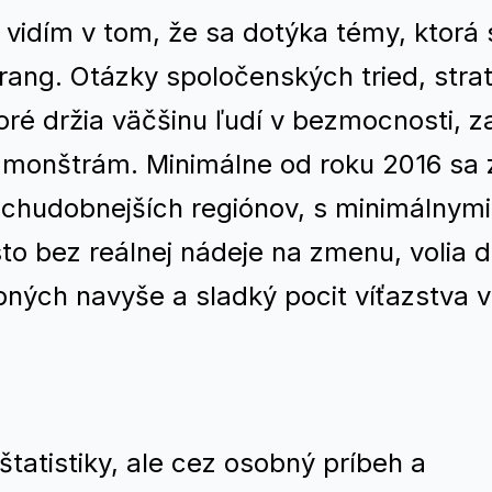
vidím v tom, že sa dotýka témy, ktorá 
ang. Otázky spoločenských tried, stra
ré držia väčšinu ľudí v bezmocnosti, za
 monštrám. Minimálne od roku 2016 sa
 chudobnejších regiónov, s minimálnymi
o bez reálnej nádeje na zmenu, volia d
obných navyše a sladký pocit víťazstva v
štatistiky, ale cez osobný príbeh a