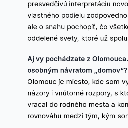
presvedčivú interpretáciu nov
vlastného podielu zodpovednosti
ale o snahu pochopiť, čo všet
oddelené svety, ktoré už spol
Aj vy pochádzate z Olomouca. 
osobným návratom „domov“?
Olomouc je miesto, kde som vy
názory i vnútorné rozpory, s k
vracal do rodného mesta a konf
rovnováhu medzi tým, kým som