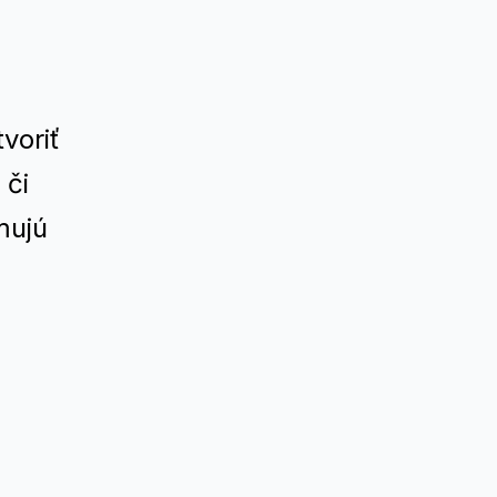
voriť
 či
mujú