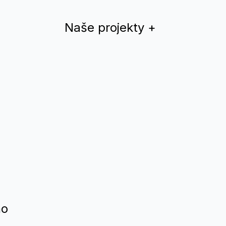
Naše projekty
+
Dúhový rok
QYS magazín
Teplá Vlna
Drama Queer
Divadlo
Nomantinels
ho