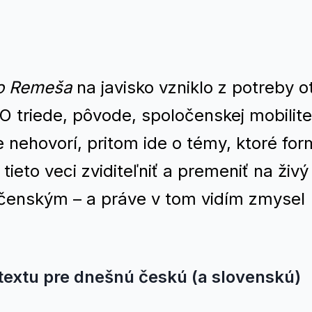
o Remeša
na javisko vzniklo z potreby ot
O triede, pôvode, spoločenskej mobilite
e nehovorí, pritom ide o témy, ktoré for
tieto veci zviditeľniť a premeniť na živý
čenským – a práve v tom vidím zmysel
 textu pre dnešnú českú (a slovenskú)