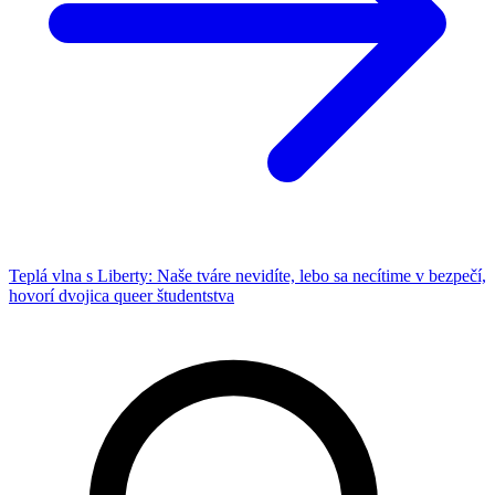
Teplá vlna s Liberty: Naše tváre nevidíte, lebo sa necítime v bezpečí,
hovorí dvojica queer študentstva