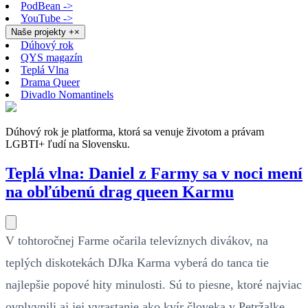
PodBean ->
YouTube ->
Naše projekty
+
×
Dúhový rok
QYS magazín
Teplá Vlna
Drama Queer
Divadlo Nomantinels
Dúhový rok je platforma, ktorá sa venuje životom a právam
LGBTI+ ľudí na Slovensku.
Teplá vlna: Daniel z Farmy sa v noci mení
na obľúbenú drag queen Karmu
V tohtoročnej Farme očarila televíznych divákov, na
teplých diskotekách DJka Karma vyberá do tanca tie
najlepšie popové hity minulosti. Sú to piesne, ktoré najviac
ovplyvnili aj jej vyrastanie ako kvír človeka v Petržalke.