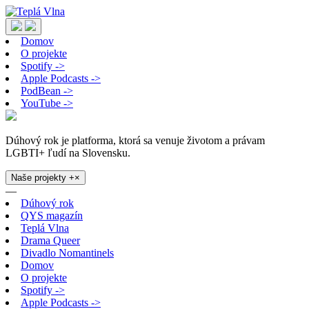
Domov
O projekte
Spotify ->
Apple Podcasts ->
PodBean ->
YouTube ->
Dúhový rok je platforma, ktorá sa venuje životom a právam
LGBTI+ ľudí na Slovensku.
Naše projekty
+
×
—
Dúhový rok
QYS magazín
Teplá Vlna
Drama Queer
Divadlo Nomantinels
Domov
O projekte
Spotify ->
Apple Podcasts ->