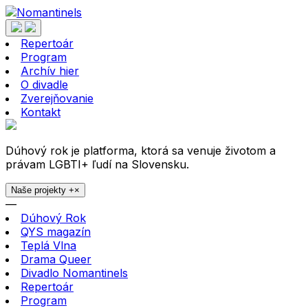
Repertoár
Program
Archív hier
O divadle
Zverejňovanie
Kontakt
Dúhový rok je platforma, ktorá sa venuje životom a
právam LGBTI+ ľudí na Slovensku.
Naše projekty
+
×
—
Dúhový Rok
QYS magazín
Teplá Vlna
Drama Queer
Divadlo Nomantinels
Repertoár
Program