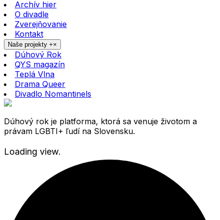
Archív hier
O divadle
Zverejňovanie
Kontakt
Naše projekty
+
×
Dúhový Rok
QYS magazín
Teplá Vlna
Drama Queer
Divadlo Nomantinels
Dúhový rok je platforma, ktorá sa venuje životom a
právam LGBTI+ ľudí na Slovensku.
Loading view.