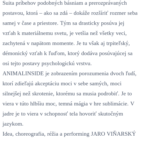
Suita príbehov podobných básniam a prerozprávaných
postavou, ktorá – ako sa zdá – dokáže rozšíriť rozmer seba
samej v čase a priestore. Tým sa drasticky posúva jej
vzťah k materiálnemu svetu, je vetšia než všetky veci,
zachytená v napätom momente. Je tu však aj trpiteľský,
démonický vzťah k ľuďom, ktorý dodáva posúvajúcej sa
osi tejto postavy psychologickú vrstvu.
ANIMALINSIDE je zobrazením porozumenia dvoch ľudí,
ktorí zdieľajú akceptáciu moci v sebe samých, moci
silnejšej než skrotenie, ktorému sa musia podrobiť. Je to
viera v túto hlbšiu moc, temná mágia v hre sublimácie. V
jadre je to viera v schopnosť tela hovoriť skutočným
jazykom.
Idea, choreografia, réžia a performing JARO VIŇARSKÝ