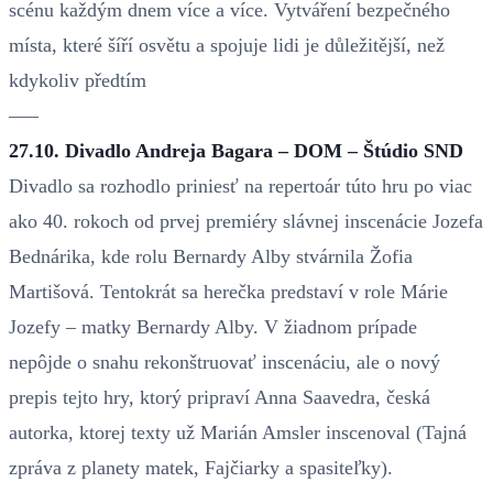
scénu každým dnem více a více. Vytváření bezpečného
místa, které šíří osvětu a spojuje lidi je důležitější, než
kdykoliv předtím
–––
27.10. Divadlo Andreja Bagara – DOM – Štúdio SND
Divadlo sa rozhodlo priniesť na repertoár túto hru po viac
ako 40. rokoch od prvej premiéry slávnej inscenácie Jozefa
Bednárika, kde rolu Bernardy Alby stvárnila Žofia
Martišová. Tentokrát sa herečka predstaví v role Márie
Jozefy – matky Bernardy Alby. V žiadnom prípade
nepôjde o snahu rekonštruovať inscenáciu, ale o nový
prepis tejto hry, ktorý pripraví Anna Saavedra, česká
autorka, ktorej texty už Marián Amsler inscenoval (Tajná
zpráva z planety matek, Fajčiarky a spasiteľky).