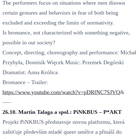
The performers focus on situations where men disown
certain gestures and behaviors in fear of both being
excluded and exceeding the limits of normativity.
Is bromance, not characterized with something negative,
possible in out society?
Concept, directing, choreography and performance: Michał
Przybyła, Dominik Więcek Music: Przemek Degórski
Dramatist: Anna Królica
Bromance – Trailer:
https://www.youtube.com/watch?v=pDRfNC7SJVQ
&
–––
26.10. Martin Talaga a spol.: PiNKBUS – P*AKT
Projekt PiNKBUS představuje novou platformu, která
zaštiťuje především mladé queer umělce a přináší do