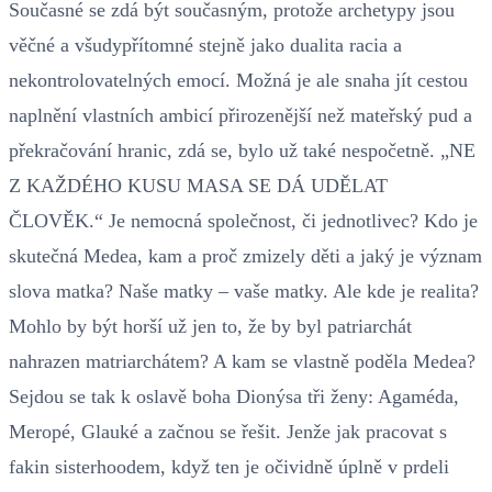
Současné se zdá být současným, protože archetypy jsou
věčné a všudypřítomné stejně jako dualita racia a
nekontrolovatelných emocí. Možná je ale snaha jít cestou
naplnění vlastních ambicí přirozenější než mateřský pud a
překračování hranic, zdá se, bylo už také nespočetně. „NE
Z KAŽDÉHO KUSU MASA SE DÁ UDĚLAT
ČLOVĚK.“ Je nemocná společnost, či jednotlivec? Kdo je
skutečná Medea, kam a proč zmizely děti a jaký je význam
slova matka? Naše matky – vaše matky. Ale kde je realita?
Mohlo by být horší už jen to, že by byl patriarchát
nahrazen matriarchátem? A kam se vlastně poděla Medea?
Sejdou se tak k oslavě boha Dionýsa tři ženy: Agaméda,
Meropé, Glauké a začnou se řešit. Jenže jak pracovat s
fakin sisterhoodem, když ten je očividně úplně v prdeli