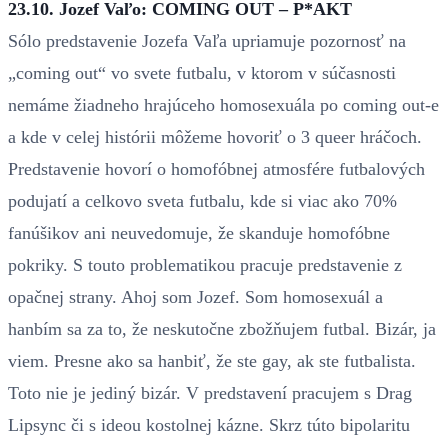
23.10. Jozef Vaľo: COMING OUT – P*AKT
Sólo predstavenie Jozefa Vaľa upriamuje pozornosť na
„coming out“ vo svete futbalu, v ktorom v súčasnosti
nemáme žiadneho hrajúceho homosexuála po coming out-e
a kde v celej histórii môžeme hovoriť o 3 queer hráčoch.
Predstavenie hovorí o homofóbnej atmosfére futbalových
podujatí a celkovo sveta futbalu, kde si viac ako 70%
fanúšikov ani neuvedomuje, že skanduje homofóbne
pokriky. S touto problematikou pracuje predstavenie z
opačnej strany. Ahoj som Jozef. Som homosexuál a
hanbím sa za to, že neskutočne zbožňujem futbal. Bizár, ja
viem. Presne ako sa hanbiť, že ste gay, ak ste futbalista.
Toto nie je jediný bizár. V predstavení pracujem s Drag
Lipsync či s ideou kostolnej kázne. Skrz túto bipolaritu