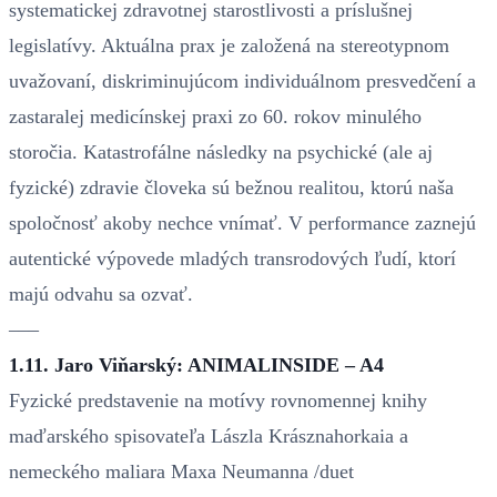
systematickej zdravotnej starostlivosti a príslušnej
legislatívy. Aktuálna prax je založená na stereotypnom
uvažovaní, diskriminujúcom individuálnom presvedčení a
zastaralej medicínskej praxi zo 60. rokov minulého
storočia. Katastrofálne následky na psychické (ale aj
fyzické) zdravie človeka sú bežnou realitou, ktorú naša
spoločnosť akoby nechce vnímať. V performance zaznejú
autentické výpovede mladých transrodových ľudí, ktorí
majú odvahu sa ozvať.
–––
1.11. Jaro Viňarský: ANIMALINSIDE – A4
Fyzické predstavenie na motívy rovnomennej knihy
maďarského spisovateľa Lászla Krásznahorkaia a
nemeckého maliara Maxa Neumanna /duet