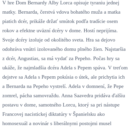
V hre Dom Bernardy Alby Lorca opisuje tyraniu jednej
matky. Bernarda, čerstvá vdova bohatého muža a matka
piatich dcér, prikáže držať smútok podľa tradície osem
rokov a efektne uväzní dcéry v dome. Hostí neprijíma.
Svoje dcéry izoluje od okolitého sveta. Hra sa dejovo
odohráva vnútri izolovaného domu plného žien. Najstaršia
z dcér, Angustias, sa má vydať za Pepeho. Počas hry sa
ukáže, že najmladšia dcéra Adela s Pepem spáva. V treťom
dejstve sa Adela s Pepem pokúsia o útek, ale prichytia ich
a Bernarda na Pepeho vystrelí. Adela v domnení, že Pepe
zomrel, pácha samovraždu. Anna Saavedra pridáva ďalšiu
postavu v dome, samotného Lorcu, ktorý sa pri nástupe
Francovej nacistickej diktatúry v Španielsku ako
homosexuál a novinár s liberálnymi postojmi musel