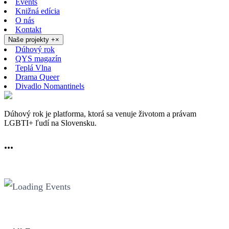
Events
Knižná edícia
O nás
Kontakt
Naše projekty
+
×
Dúhový rok
QYS magazín
Teplá Vlna
Drama Queer
Divadlo Nomantinels
Dúhový rok je platforma, ktorá sa venuje životom a právam
LGBTI+ ľudí na Slovensku.
...