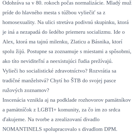
Odohráva sa v 80. rokoch počas normalizácie. Mladý muž
príde do hlavného mesta s túžbou vyliečiť sa z
homosexuality. Na ulici stretáva podivnú skupinku, ktorá
je iná a nezapadá do šedého priemeru socializmu. Ide o
Alex, ktorá ma tajnú milenku, Zlaticu a Básnika, ktorí
spolu žijú. Postupne sa zoznamuje s miestami a spôsobmi,
ako títo neviditeľní a neexistujúci ľudia prežívajú.
Vylieči ho socialistické zdravotníctvo? Rozvrátia sa
tradičné manželstvá? Chytí ho ŠTB do svojej pasce
ružových zoznamov?
Inscenácia vznikla aj na podklade rozhovorov pamätníkov
a pamätníčok z LGBTI+ komunity, za čo im zo srdca
ďakujeme. Na tvorbe a zrealizovaní divadlo
NOMANTINELS spolupracovalo s divadlom DPM.