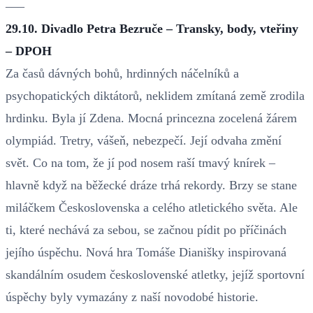
–––
29.10. Divadlo Petra Bezruče – Transky, body, vteřiny
– DPOH
Za časů dávných bohů, hrdinných náčelníků a
psychopatických diktátorů, neklidem zmítaná země zrodila
hrdinku. Byla jí Zdena. Mocná princezna zocelená žárem
olympiád. Tretry, vášeň, nebezpečí. Její odvaha změní
svět. Co na tom, že jí pod nosem raší tmavý knírek –
hlavně když na běžecké dráze trhá rekordy. Brzy se stane
miláčkem Československa a celého atletického světa. Ale
ti, které nechává za sebou, se začnou pídit po příčinách
jejího úspěchu. Nová hra Tomáše Dianišky inspirovaná
skandálním osudem československé atletky, jejíž sportovní
úspěchy byly vymazány z naší novodobé historie.