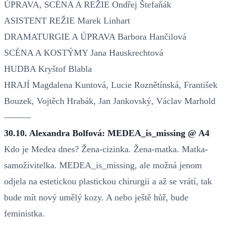
ÚPRAVA, SCÉNA A REŽIE Ondřej Štefaňák
ASISTENT REŽIE Marek Linhart
DRAMATURGIE A ÚPRAVA Barbora Hančilová
SCÉNA A KOSTÝMY Jana Hauskrechtová
HUDBA Kryštof Blabla
HRAJÍ Magdalena Kuntová, Lucie Roznětínská, František
Bouzek, Vojtěch Hrabák, Jan Jankovský, Václav Marhold
––––––
30.10. Alexandra Bolfová: MEDEA_is_missing @ A4
Kdo je Medea dnes? Žena-cizinka. Žena-matka. Matka-
samoživitelka. MEDEA_is_missing, ale možná jenom
odjela na estetickou plastickou chirurgii a až se vrátí, tak
bude mít nový umělý kozy. A nebo ještě hůř, bude
feministka.