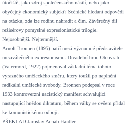
útočiště, jako zdroj společenského násilí, nebo jako
obyčejný ekonomický subjekt? Scénické hledání odpovědi
na otázku, zda lze rodinu nahradit a čím. Závěrečný díl
režisérovy pomyslné expresionistické trilogie.
Nejosobnější. Nejtemnější.
Arnolt Bronnen (1895) patří mezi významné představitele
meziválečného expresionismu. Divadelní hrou Otcovrah
(Vatermord, 1922) pojmenoval základní téma tohoto
výrazného uměleckého směru, který toužil po naplnění
radikální umělecké svobody. Bronnen podepsal v roce
1933 kontroverzní nacistický manifest schvalující
nastupující hnědou diktaturu, během války se ovšem přidal
ke komunistickému odboji.
PŘEKLAD Jaroslav Achab Haidler