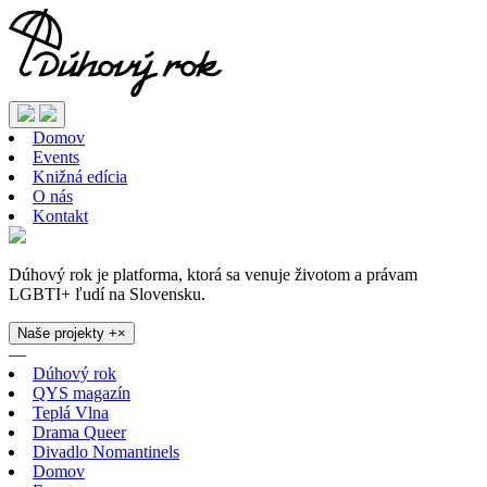
Domov
Events
Knižná edícia
O nás
Kontakt
Dúhový rok je platforma, ktorá sa venuje životom a právam
LGBTI+ ľudí na Slovensku.
Naše projekty
+
×
—
Dúhový rok
QYS magazín
Teplá Vlna
Drama Queer
Divadlo Nomantinels
Domov