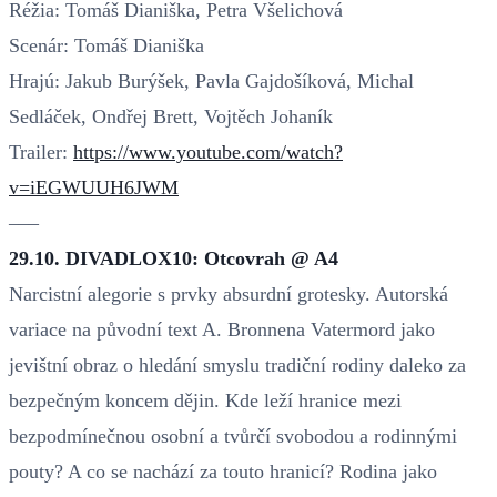
Réžia: Tomáš Dianiška, Petra Všelichová
Scenár: Tomáš Dianiška
Hrajú: Jakub Burýšek, Pavla Gajdošíková, Michal
Sedláček, Ondřej Brett, Vojtěch Johaník
Trailer:
https://www.youtube.com/watch?
v=iEGWUUH6JWM
–––
29.10. DIVADLOX10: Otcovrah @ A4
Narcistní alegorie s prvky absurdní grotesky. Autorská
variace na původní text A. Bronnena Vatermord jako
jevištní obraz o hledání smyslu tradiční rodiny daleko za
bezpečným koncem dějin. Kde leží hranice mezi
bezpodmínečnou osobní a tvůrčí svobodou a rodinnými
pouty? A co se nachází za touto hranicí? Rodina jako