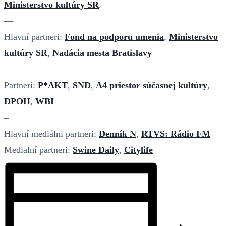
Ministerstvo kultúry SR
.
—
Hlavní partneri:
Fond na podporu umenia
,
Ministerstvo
kultúry SR
,
Nadácia mesta Bratislavy
–
Partneri:
P*AKT
,
SND
,
A4 priestor súčasnej kultúry
,
DPOH
,
WBI
–
Hlavní mediálni partneri:
Denník N
,
RTVS: Rádio FM
Medialní partneri:
Swine Daily
,
Citylife