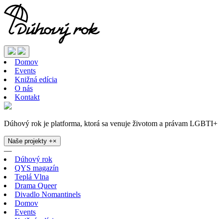
Domov
Events
Knižná edícia
O nás
Kontakt
Dúhový rok je platforma, ktorá sa venuje životom a právam LGBTI+ 
Naše projekty
+
×
—
Dúhový rok
QYS magazín
Teplá Vlna
Drama Queer
Divadlo Nomantinels
Domov
Events