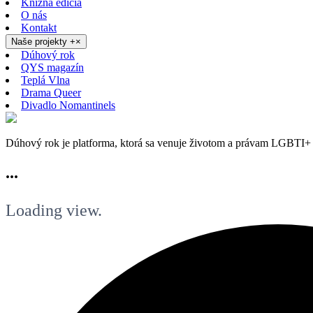
Knižná edícia
O nás
Kontakt
Naše projekty
+
×
Dúhový rok
QYS magazín
Teplá Vlna
Drama Queer
Divadlo Nomantinels
Dúhový rok je platforma, ktorá sa venuje životom a právam LGBTI+ 
...
Loading view.