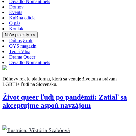
Divadlo Nomantinels
Domov
Events
Knižná edícia
O nás
Kontakt
Naše projekty
+
×
Dúhový rok
QYS magazín
Teplá Vlna
Drama Queer
Divadlo Nomantinels
Dúhový rok je platforma, ktorá sa venuje životom a právam
LGBTI+ ľudí na Slovensku.
Život queer ľudí po pandémii: Zatiaľ sa
akceptujme aspoň navzájom