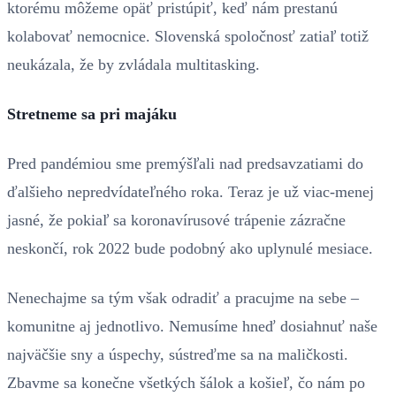
ktorému môžeme opäť pristúpiť, keď nám prestanú
kolabovať nemocnice. Slovenská spoločnosť zatiaľ totiž
neukázala, že by zvládala multitasking.
Stretneme sa pri majáku
Pred pandémiou sme premýšľali nad predsavzatiami do
ďalšieho nepredvídateľného roka. Teraz je už viac-menej
jasné, že pokiaľ sa koronavírusové trápenie zázračne
neskončí, rok 2022 bude podobný ako uplynulé mesiace.
Nenechajme sa tým však odradiť a pracujme na sebe –
komunitne aj jednotlivo. Nemusíme hneď dosiahnuť naše
najväčšie sny a úspechy, sústreďme sa na maličkosti.
Zbavme sa konečne všetkých šálok a košieľ, čo nám po