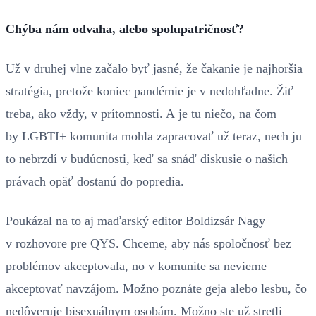
Chýba nám odvaha, alebo spolupatričnosť?
Už v druhej vlne začalo byť jasné, že čakanie je najhoršia
stratégia, pretože koniec pandémie je v nedohľadne. Žiť
treba, ako vždy, v prítomnosti. A je tu niečo, na čom
by LGBTI+ komunita mohla zapracovať už teraz, nech ju
to nebrzdí v budúcnosti, keď sa snáď diskusie o našich
právach opäť dostanú do popredia.
Poukázal na to aj maďarský editor Boldizsár Nagy
v rozhovore pre QYS. Chceme, aby nás spoločnosť bez
problémov akceptovala, no v komunite sa nevieme
akceptovať navzájom. Možno poznáte geja alebo lesbu, čo
nedôveruje bisexuálnym osobám. Možno ste už stretli