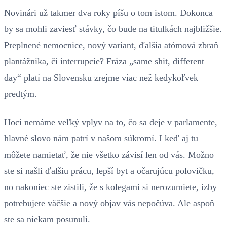
Novinári už takmer dva roky píšu o tom istom. Dokonca
by sa mohli zaviesť stávky, čo bude na titulkách najbližšie.
Preplnené nemocnice, nový variant, ďalšia atómová zbraň
plantážnika, či interrupcie? Fráza „same shit, different
day“ platí na Slovensku zrejme viac než kedykoľvek
predtým.
Hoci nemáme veľký vplyv na to, čo sa deje v parlamente,
hlavné slovo nám patrí v našom súkromí. I keď aj tu
môžete namietať, že nie všetko závisí len od vás. Možno
ste si našli ďalšiu prácu, lepší byt a očarujúcu polovičku,
no nakoniec ste zistili, že s kolegami si nerozumiete, izby
potrebujete väčšie a nový objav vás nepočúva. Ale aspoň
ste sa niekam posunuli.