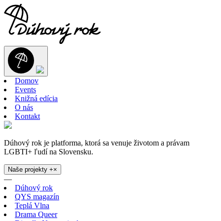
Domov
Events
Knižná edícia
O nás
Kontakt
Dúhový rok je platforma, ktorá sa venuje životom a právam
LGBTI+ ľudí na Slovensku.
Naše projekty
+
×
—
Dúhový rok
QYS magazín
Teplá Vlna
Drama Queer