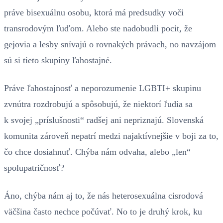
práve bisexuálnu osobu, ktorá má predsudky voči
transrodovým ľuďom. Alebo ste nadobudli pocit, že
gejovia a lesby snívajú o rovnakých právach, no navzájom
sú si tieto skupiny ľahostajné.
Práve ľahostajnosť a neporozumenie LGBTI+ skupinu
zvnútra rozdrobujú a spôsobujú, že niektorí ľudia sa
k svojej „príslušnosti“ radšej ani nepriznajú. Slovenská
komunita zároveň nepatrí medzi najaktívnejšie v boji za to,
čo chce dosiahnuť. Chýba nám odvaha, alebo „len“
spolupatričnosť?
Áno, chýba nám aj to, že nás heterosexuálna cisrodová
väčšina často nechce počúvať. No to je druhý krok, ku