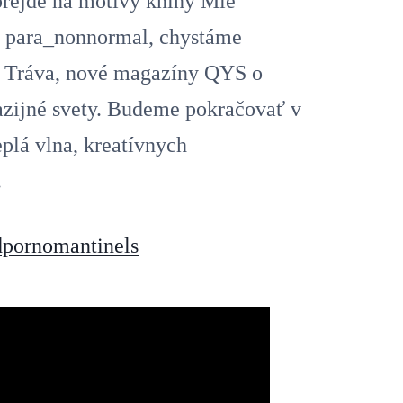
prejde na motívy knihy Mie
a para_nonnormal, chystáme
á Tráva, nové magazíny QYS o
azijné svety. Budeme pokračovať v
plá vlna, kreatívnych
.
dpornomantinels