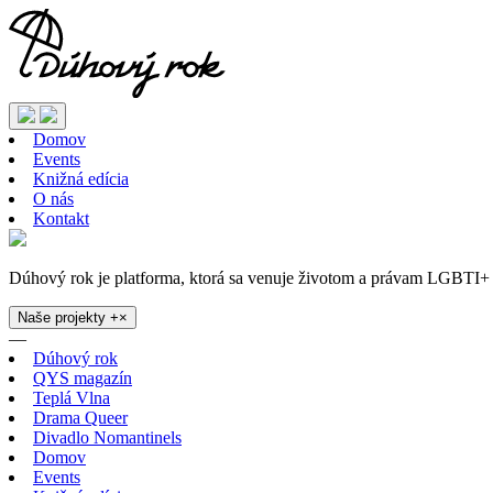
Domov
Events
Knižná edícia
O nás
Kontakt
Dúhový rok je platforma, ktorá sa venuje životom a právam LGBTI+ 
Naše projekty
+
×
—
Dúhový rok
QYS magazín
Teplá Vlna
Drama Queer
Divadlo Nomantinels
Domov
Events