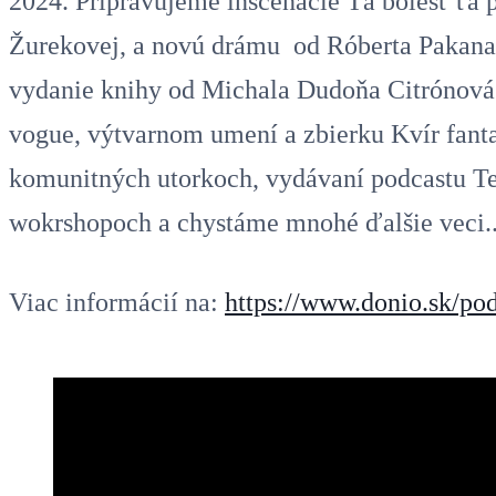
2024. Pripravujeme inscenácie Tá bolesť ťa 
Žurekovej, a novú drámu od Róberta Pakan
vydanie knihy od Michala Dudoňa Citrónov
vogue, výtvarnom umení a zbierku Kvír fant
komunitných utorkoch, vydávaní podcastu Te
wokrshopoch a chystáme mnohé ďalšie veci.
Viac informácií na:
https://www.donio.sk/po