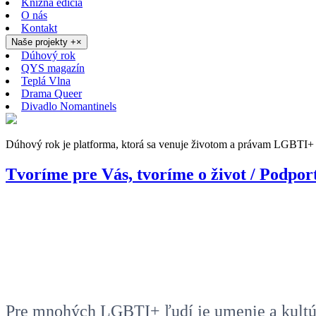
Knižná edícia
O nás
Kontakt
Naše projekty
+
×
Dúhový rok
QYS magazín
Teplá Vlna
Drama Queer
Divadlo Nomantinels
Dúhový rok je platforma, ktorá sa venuje životom a právam LGBTI+ 
Tvoríme pre Vás, tvoríme o život / Pod
Pre mnohých LGBTI+ ľudí je umenie a kult