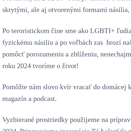
skrytými, ale aj otvorenými formami násilia, 
Po teroristickom čine sme ako LGBTI+ ľudia 
fyzickému násiliu a po voľbách zas hrozí na
pomôcť porozumeniu a zblíženiu, nenechajme
roku 2024 tvoríme o život!
Pomôžte nám slovo kvír vracať do domácej ku
magazín a podcast.
Vyzbierané prostriedky použijeme na príprav