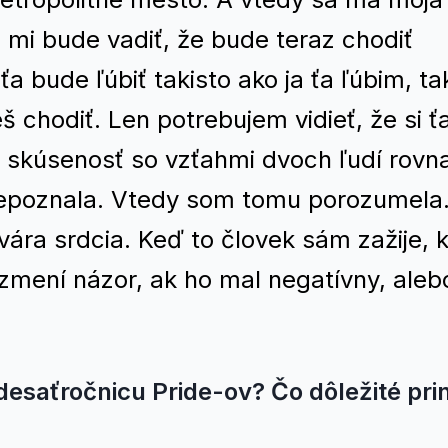
i mi bude vadiť, že bude teraz chodiť
ťa bude ľúbiť takisto ako ja ťa ľúbim, ta
 chodiť. Len potrebujem vidieť, že si ťa
á skúsenosť so vzťahmi dvoch ľudí rovn
nepoznala. Vtedy som tomu porozumela
vára srdcia. Keď to človek sám zažije, 
y zmení názor, ak ho mal negatívny, aleb
desaťročnicu Pride-ov? Čo dôležité prin