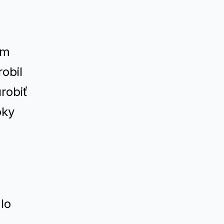
am
obil
robiť
oky
lo