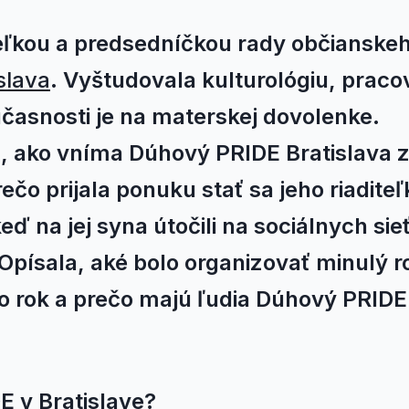
teľkou a predsedníčkou rady občianske
slava
. Vyštudovala kulturológiu, praco
časnosti je na materskej dovolenke.
, ako vníma Dúhový PRIDE Bratislava 
ečo prijala ponuku stať sa jeho riaditeľ
keď na jej syna útočili na sociálnych si
 Opísala, aké bolo organizovať minulý r
nto rok a prečo majú ľudia Dúhový PRIDE
E v Bratislave?