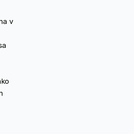
na v
sa
ako
n