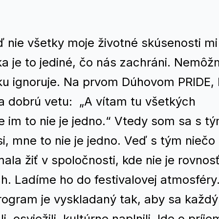
ď nie všetky moje životné skúsenosti mi
ka je to jediné, čo nás zachráni. Nemôž
ásku ignoruje. Na prvom Dúhovom PRIDE,
 dobrú vetu: „A vítam tu všetkých
že im to nie je jedno.“ Vtedy som sa s t
i, mne to nie je jedno. Veď s tým niečo
la žiť v spoločnosti, kde nie je rovnos
h. Ladíme ho do festivalovej atmosféry
rogram je vyskladaný tak, aby sa každý
i, osviežili, kultúrne naplnili. Ide o príj