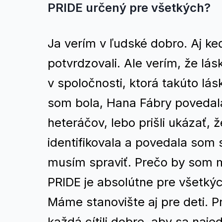
PRIDE určený pre všetkých?
Ja verím v ľudské dobro. Aj ke
potvrdzovali. Ale verím, že lás
v spoločnosti, ktorá takúto l
som bola, Hana Fábry povedala
heteráčov, lebo prišli ukázať, 
identifikovala a povedala som s
musím spraviť. Prečo by som ma
PRIDE je absolútne pre všetkýc
Máme stanovište aj pre deti. P
každá cítili dobre, aby sa najedl