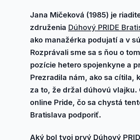
Jana Mičeková (1985) je riadi
združenia
Dúhový PRIDE Brati
ako manažérka podujatí a v sú
Rozprávali sme sa s ňou o tom
pozície hetero spojenkyne a pr
Prezradila nám, ako sa cítila, 
za to, že držal dúhovú vlajku.
online Pride, čo sa chystá te
Bratislava podporiť.
Aký bol tvoj prvý Dúhový PRID