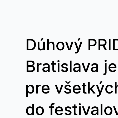
Dúhový PRI
Bratislava j
pre všetkýc
do festivalo