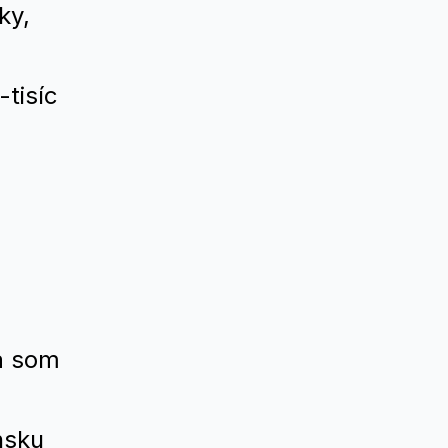
ky,
-tisíc
a som
nsku