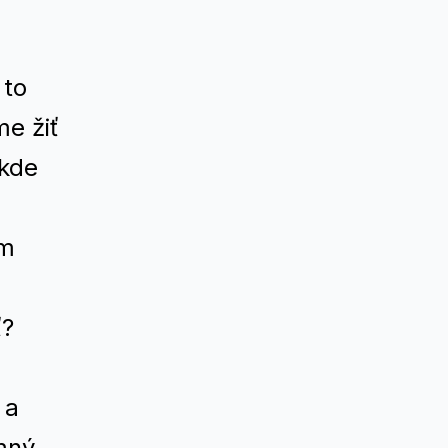
 to
me žiť
 kde
ým
ť?
.
 a
emný