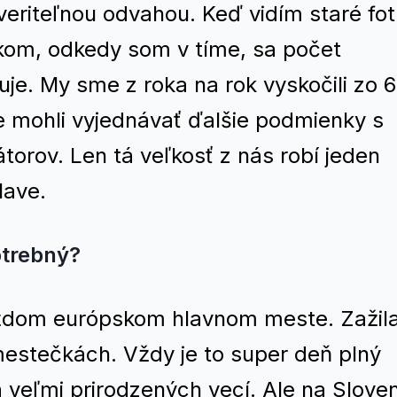
eriteľnou odvahou. Keď vidím staré fot
om, odkedy som v tíme, sa počet
je. My sme z roka na rok vyskočili zo 6
me mohli vyjednávať ďalšie podmienky s
orov. Len tá veľkosť z nás robí jeden
lave.
otrebný?
aždom európskom hlavnom meste. Zažil
mestečkách. Vždy je to super deň plný
 veľmi prirodzených vecí. Ale na Slove