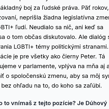
ákladný boj za ľudské práva. Päť rokov,
vaní, neprišla žiadna legislatívna zme
BTI+ ľudí. Neudialo sa nič, ani keď sa
sa o tom občas diskutovalo. Ale dialóg 
vania LGBTI+ témy politickými stranami.
cie je pre všetky ako čierny Peter. Tá
dujeme v parlamente, vplýva na mňa aj 
niť o spoločenskú zmenu, aby sa môj sy
bez ohľadu na to, do koho sa zaľúbi.
ko to vnímaš z tejto pozície? Je Dúhový