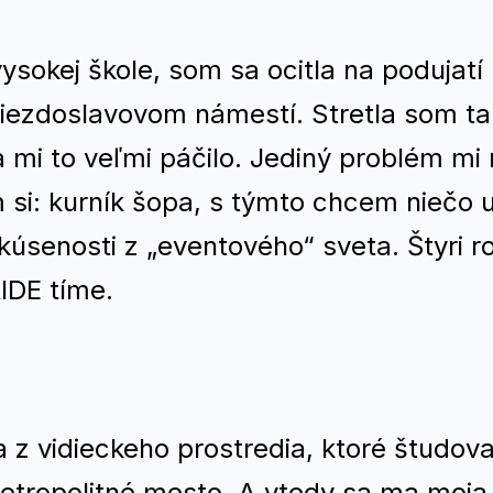
ysokej škole, som sa ocitla na podujatí
viezdoslavovom námestí. Stretla som t
 mi to veľmi páčilo. Jediný problém mi r
 si: kurník šopa, s týmto chcem niečo u
úsenosti z „eventového“ sveta. Štyri r
IDE tíme.
z vidieckeho prostredia, ktoré študova
 metropolitné mesto. A vtedy sa ma moja