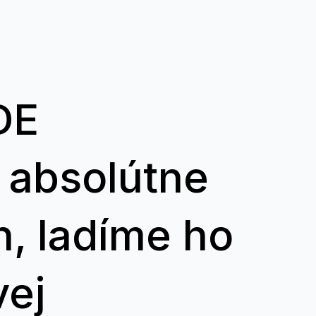
DE
e absolútne
h, ladíme ho
vej