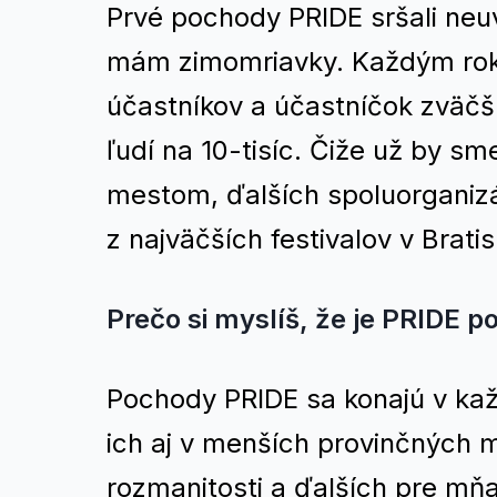
Prvé pochody PRIDE sršali neuv
mám zimomriavky. Každým rok
účastníkov a účastníčok zväčšu
ľudí na 10-tisíc. Čiže už by s
mestom, ďalších spoluorganizát
z najväčších festivalov v Bratis
Prečo si myslíš, že je PRIDE p
Pochody PRIDE sa konajú v k
ich aj v menších provinčných 
rozmanitosti a ďalších pre mňa