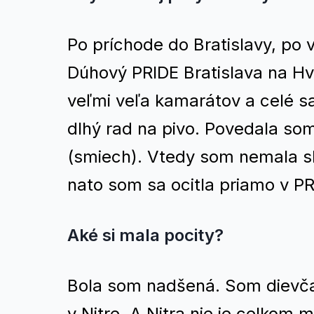
Po príchode do Bratislavy, po v
Dúhový PRIDE Bratislava na H
veľmi veľa kamarátov a celé sa
dlhý rad na pivo. Povedala som
(smiech). Vtedy som nemala sk
nato som sa ocitla priamo v PR
Aké si mala pocity?
Bola som nadšená. Som dievča 
v Nitre. A Nitra nie je celkom