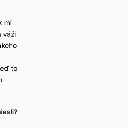
k mi
 váži
akého
.
keď to
o
iesli?