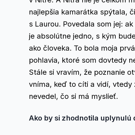
najlepšia kamarátka spýtala, č
s Laurou. Povedala som jej: ak 
je absolútne jedno, s kým budeš
ako človeka. To bola moja prv
pohlavia, ktoré som dovtedy 
Stále si vravím, že poznanie ot
vníma, keď to cíti a vidí, vted
nevedel, čo si má myslieť.
Ako by si zhodnotila uplynulú 