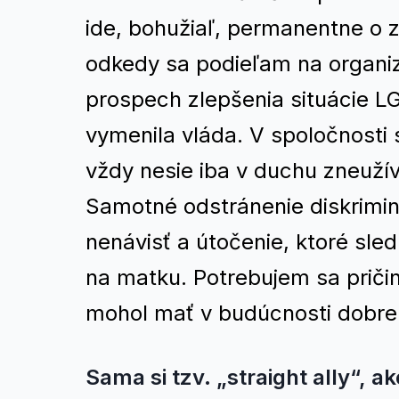
ide, bohužiaľ, permanentne o z
odkedy sa podieľam na organizo
prospech zlepšenia situácie LG
vymenila vláda. V spoločnosti 
vždy nesie iba v duchu zneuží
Samotné odstránenie diskriminá
nenávisť a útočenie, ktoré sle
na matku. Potrebujem sa priči
mohol mať v budúcnosti dobre 
Sama si tzv. „straight ally“, a