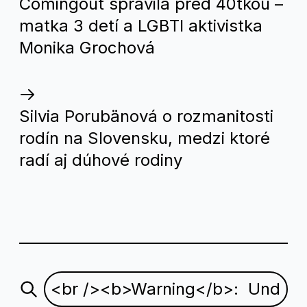
Comingout spravila pred 40tkou –
viac
matka 3 detí a LGBTI aktivistka
číta,
Monika Grochová
viac
sa
dozvie
Silvia Porubänová o rozmanitosti
rodín na Slovensku, medzi ktoré
radí aj dúhové rodiny