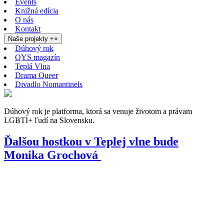
Events
Knižná edícia
O nás
Kontakt
Naše projekty
+
×
Dúhový rok
QYS magazín
Teplá Vlna
Drama Queer
Divadlo Nomantinels
Dúhový rok je platforma, ktorá sa venuje životom a právam
LGBTI+ ľudí na Slovensku.
Ďalšou hostkou v Teplej vlne bude
Monika Grochová