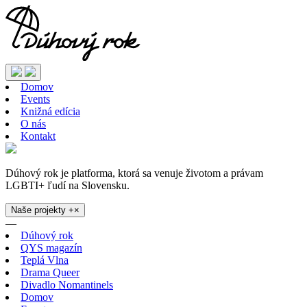
Domov
Events
Knižná edícia
O nás
Kontakt
Dúhový rok je platforma, ktorá sa venuje životom a právam
LGBTI+ ľudí na Slovensku.
Naše projekty
+
×
—
Dúhový rok
QYS magazín
Teplá Vlna
Drama Queer
Divadlo Nomantinels
Domov