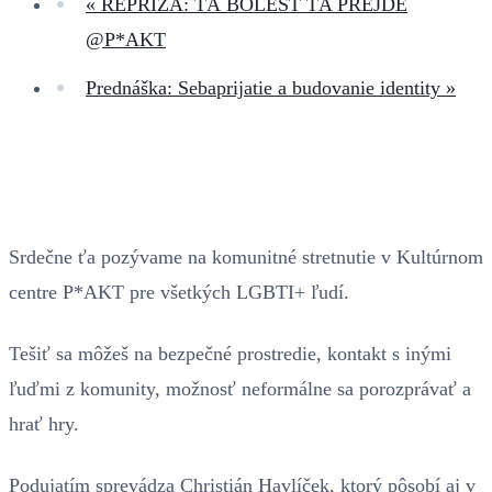
«
REPRÍZA: TÁ BOLESŤ ŤA PREJDE
@P*AKT
Prednáška: Sebaprijatie a budovanie identity
»
Srdečne ťa pozývame na komunitné stretnutie v Kultúrnom
centre P*AKT pre všetkých LGBTI+ ľudí.
Tešiť sa môžeš na bezpečné prostredie, kontakt s inými
ľuďmi z komunity, možnosť neformálne sa porozprávať a
hrať hry.
Podujatím sprevádza Christián Havlíček, ktorý pôsobí aj v