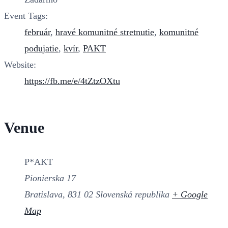
Event Tags:
február
,
hravé komunitné stretnutie
,
komunitné
podujatie
,
kvír
,
PAKT
Website:
https://fb.me/e/4tZtzOXtu
Venue
P*AKT
Pionierska 17
Bratislava
,
831 02
Slovenská republika
+ Google
Map