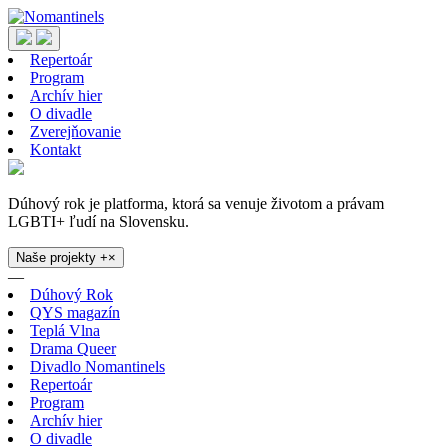
Repertoár
Program
Archív hier
O divadle
Zverejňovanie
Kontakt
Dúhový rok je platforma, ktorá sa venuje životom a právam
LGBTI+ ľudí na Slovensku.
Naše projekty
+
×
—
Dúhový Rok
QYS magazín
Teplá Vlna
Drama Queer
Divadlo Nomantinels
Repertoár
Program
Archív hier
O divadle