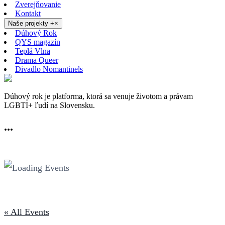
Zverejňovanie
Kontakt
Naše projekty
+
×
Dúhový Rok
QYS magazín
Teplá Vlna
Drama Queer
Divadlo Nomantinels
Dúhový rok je platforma, ktorá sa venuje životom a právam
LGBTI+ ľudí na Slovensku.
...
« All Events