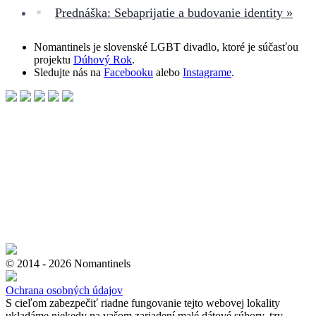
Prednáška: Sebaprijatie a budovanie identity
»
Nomantinels je slovenské LGBT divadlo, ktoré je súčasťou
projektu
Dúhový Rok
.
Sledujte nás na
Facebooku
alebo
Instagrame
.
© 2014 - 2026 Nomantinels
Ochrana osobných údajov
S cieľom zabezpečiť riadne fungovanie tejto webovej lokality
ukladáme niekedy na vašom zariadení malé dátové súbory, tzv.