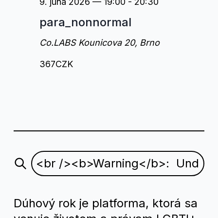
9. júna 2026 — 19:00
-
20:30
para_nonnormal
Co.LABS
Kounicova 20, Brno
367CZK
Dúhový rok je platforma, ktorá sa