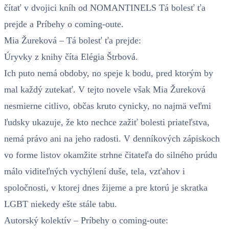
čítať v dvojici kníh od NOMANTINELS Tá bolesť ťa
prejde a Príbehy o coming-oute.
Mia Žureková – Tá bolesť ťa prejde:
Úryvky z knihy číta Elégia Štrbová.
Ich puto nemá obdoby, no speje k bodu, pred ktorým by
mal každý zutekať. V tejto novele však Mia Žureková
nesmierne citlivo, občas kruto cynicky, no najmä veľmi
ľudsky ukazuje, že kto nechce zažiť bolesti priateľstva,
nemá právo ani na jeho radosti. V denníkových zápiskoch
vo forme listov okamžite strhne čitateľa do silného prúdu
málo viditeľných vychýlení duše, tela, vzťahov i
spoločnosti, v ktorej dnes žijeme a pre ktorú je skratka
LGBT niekedy ešte stále tabu.
Autorský kolektív – Príbehy o coming-oute: