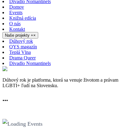
Divadlo Nomantinels
Domov
Events
Knižná edícia
O nás
Kontakt
Naše projekty
+
×
Dúhový rok
QYS magazín
Teplá Vlna
Drama Queer
Divadlo Nomantinels
Dúhový rok je platforma, ktorá sa venuje životom a právam
LGBTI+ ľudí na Slovensku.
...