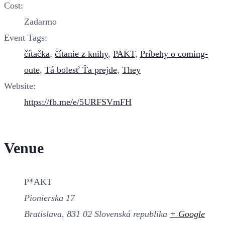
Cost:
Zadarmo
Event Tags:
čítačka
,
čítanie z knihy
,
PAKT
,
Príbehy o coming-
oute
,
Tá bolesť Ťa prejde
,
They
Website:
https://fb.me/e/5URFSVmFH
Venue
P*AKT
Pionierska 17
Bratislava
,
831 02
Slovenská republika
+ Google