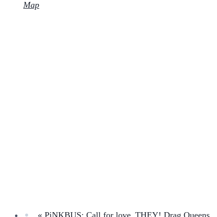
Map
«
PiNKBUS: Call for love_THEY! Drag Queens