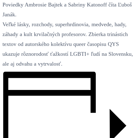
Poviedky Ambrosie Bajtek a Sabriny Katonoff číta Ľuboš
Janák.
Veľké lásky, rozchody, superhrdinovia, medvede, hady,
záhady a kult krvilačných profesorov. Zbierka trinástich
textov od autorského kolektívu queer časopisu QYS
ukazuje rôznorodosť ťažkostí LGBTI+ ľudí na Slovensku,
ale aj odvahu a vytrvalosť.