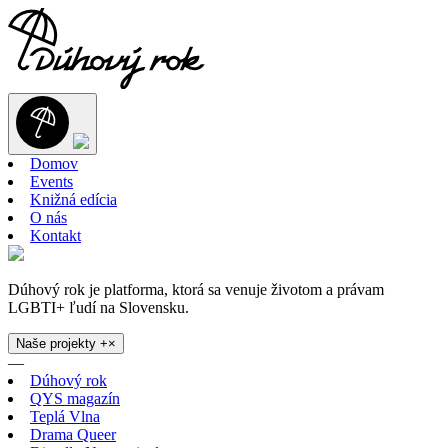
Domov
Events
Knižná edícia
O nás
Kontakt
Dúhový rok je platforma, ktorá sa venuje životom a právam
LGBTI+ ľudí na Slovensku.
Naše projekty
+
×
—
Dúhový rok
QYS magazín
Teplá Vlna
Drama Queer