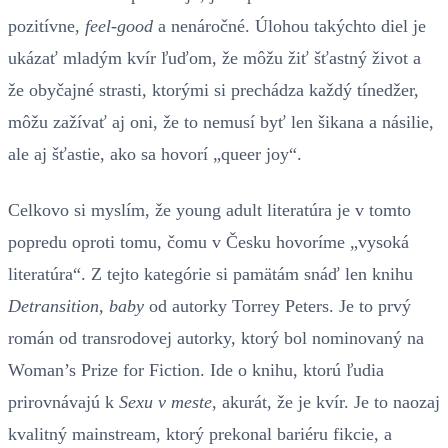
pozitívne,
feel-good
a nenáročné. Úlohou takýchto diel je
ukázať mladým kvír ľuďom, že môžu žiť šťastný život a
že obyčajné strasti, ktorými si prechádza každý tínedžer,
môžu zažívať aj oni, že to nemusí byť len šikana a násilie,
ale aj šťastie, ako sa hovorí „queer joy“.
Celkovo si myslím, že young adult literatúra je v tomto
popredu oproti tomu, čomu v Česku hovoríme „vysoká
literatúra“. Z tejto kategórie si pamätám snáď len knihu
Detransition, baby
od autorky Torrey Peters. Je to prvý
román od transrodovej autorky, ktorý bol nominovaný na
Woman’s Prize for Fiction. Ide o knihu, ktorú ľudia
prirovnávajú k
Sexu v meste
, akurát, že je kvír. Je to naozaj
kvalitný mainstream, ktorý prekonal bariéru fikcie, a