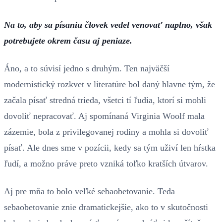
Na to, aby sa písaniu človek vedel venovať naplno, však
potrebujete okrem času aj peniaze.
Áno, a to súvisí jedno s druhým. Ten najväčší
modernistický rozkvet v literatúre bol daný hlavne tým, že
začala písať stredná trieda, všetci tí ľudia, ktorí si mohli
dovoliť nepracovať. Aj spomínaná Virginia Woolf mala
zázemie, bola z privilegovanej rodiny a mohla si dovoliť
písať. Ale dnes sme v pozícii, kedy sa tým uživí len hŕstka
ľudí, a možno práve preto vzniká toľko kratších útvarov.
Aj pre mňa to bolo veľké sebaobetovanie. Teda
sebaobetovanie znie dramatickejšie, ako to v skutočnosti