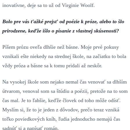
inovatívne, deje sa to už od Virginie Woolf.
Bolo pre vás ťažké prejsť od poézie k próze, alebo to šlo
prirodzene, keďže išlo o písanie z vlastnej skúsenosti?
Píšem prózu oveľa dlhšie než básne. Moje prvé pokusy
vznikali ešte niekedy na strednej škole, na začiatku to bola
vždy próza a básne sa k tomu pridali až neskôr.
Na vysokej škole som nejako nemal čas venovať sa dlhším
útvarom, venoval som sa štúdiu a poézii, pretože na to som
čas mal. Je to ľahšie, keďže človek od toho môže odísť.
Myslím si, že to je jeden z dôvodov, prečo teraz vzniká
toľko poviedkových kníh, ľudia jednoducho nemajú čas
sadnúť si a napísať román.