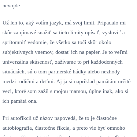
nevojde.
Už len to, aký volím jazyk, má svoj limit. Pripadalo mi
skôr zaujímavé snažiť sa tieto limity opísať, vysloviť a
sprítomniť vedomie, že všetko sa točí skôr okolo
subjektívnych vnemov, dostať ich na papier. Je to veľmi
univerzálna skúsenosť, zažívame to pri každodenných
situáciách, sú o tom partnerské hádky alebo nezhody
medzi rodičmi a deťmi. Aj ja si napríklad pamätám určité
veci, ktoré som zažil s mojou mamou, úplne inak, ako si
ich pamätá ona.
Pri autofikcii už názov napovedá, že to je čiastočne
autobiografia, čiastočne fikcia, a preto vie byť omnoho