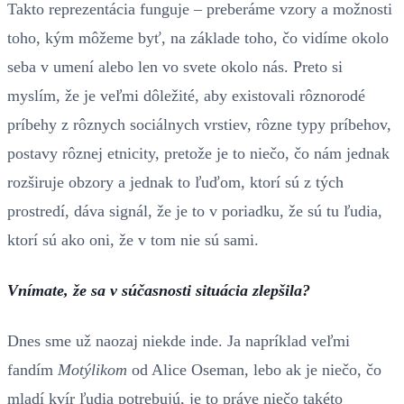
Takto reprezentácia funguje – preberáme vzory a možnosti
toho, kým môžeme byť, na základe toho, čo vidíme okolo
seba v umení alebo len vo svete okolo nás. Preto si
myslím, že je veľmi dôležité, aby existovali rôznorodé
príbehy z rôznych sociálnych vrstiev, rôzne typy príbehov,
postavy rôznej etnicity, pretože je to niečo, čo nám jednak
rozširuje obzory a jednak to ľuďom, ktorí sú z tých
prostredí, dáva signál, že je to v poriadku, že sú tu ľudia,
ktorí sú ako oni, že v tom nie sú sami.
Vnímate, že sa v súčasnosti situácia zlepšila?
Dnes sme už naozaj niekde inde. Ja napríklad veľmi
fandím
Motýlikom
od Alice Oseman, lebo ak je niečo, čo
mladí kvír ľudia potrebujú, je to práve niečo takéto