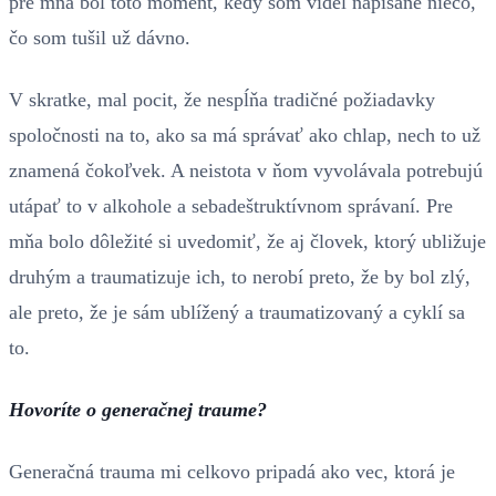
pre mňa bol toto moment, kedy som videl napísané niečo,
čo som tušil už dávno.
V skratke, mal pocit, že nespĺňa tradičné požiadavky
spoločnosti na to, ako sa má správať ako chlap, nech to už
znamená čokoľvek. A neistota v ňom vyvolávala potrebujú
utápať to v alkohole a sebadeštruktívnom správaní. Pre
mňa bolo dôležité si uvedomiť, že aj človek, ktorý ubližuje
druhým a traumatizuje ich, to nerobí preto, že by bol zlý,
ale preto, že je sám ublížený a traumatizovaný a cyklí sa
to.
Hovoríte o generačnej traume?
Generačná trauma mi celkovo pripadá ako vec, ktorá je