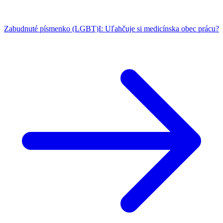
Zabudnuté písmenko (LGBT)I: Uľahčuje si medicínska obec prácu?