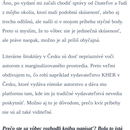
Áno, po vydaní mi začali chodiť správy od čitateľov a ľudí
z môjho okolia, ktorí mali podobnú skúsenosť, alebo aj
trochu odlišnú, ale našli si v mojom príbehu styčné body.
Preto si myslím, že to vôbec nie je jedinečná skúsenosť,
ale práve naopak, možno je až príliš obyčajná.
Literárne štruktúry v Česku sú dosť nepriaznivé voči
autorom z marginalizovaného prostredia. Preto veľmi
obdivujem to, čo robí napríklad vydavateľstvo KHER v
Česku, ktoré vydáva rómske autorstvo a dáva mu
platformu tam, kde im ju tradičné vydavateľstvá nevedia
poskytnúť. Možno aj to je dôvodom, prečo kvír príbehy
nie sú až také viditeľné.
Prečo ste sa vôbec rozhodli knihu napísať? Bola to istá