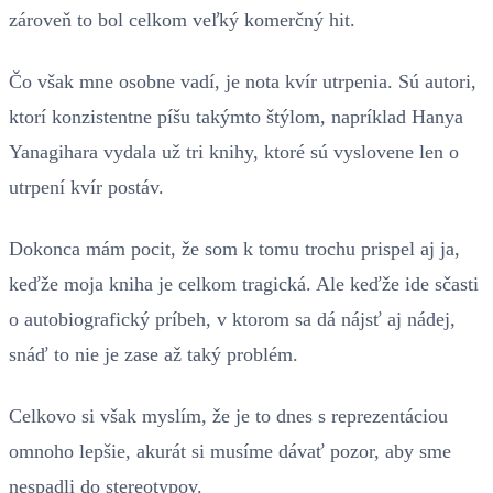
zároveň to bol celkom veľký komerčný hit.
Čo však mne osobne vadí, je nota kvír utrpenia. Sú autori,
ktorí konzistentne píšu takýmto štýlom, napríklad Hanya
Yanagihara vydala už tri knihy, ktoré sú vyslovene len o
utrpení kvír postáv.
Dokonca mám pocit, že som k tomu trochu prispel aj ja,
keďže moja kniha je celkom tragická. Ale keďže ide sčasti
o autobiografický príbeh, v ktorom sa dá nájsť aj nádej,
snáď to nie je zase až taký problém.
Celkovo si však myslím, že je to dnes s reprezentáciou
omnoho lepšie, akurát si musíme dávať pozor, aby sme
nespadli do stereotypov.