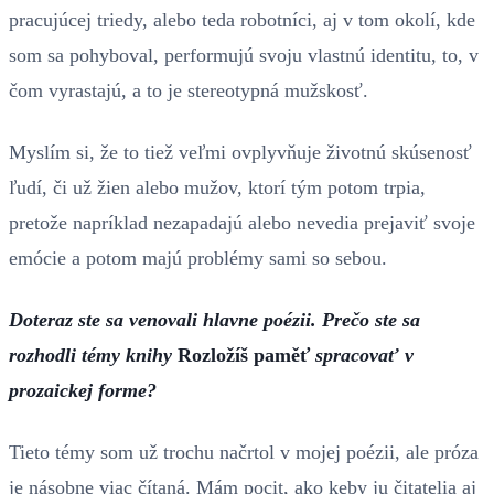
pracujúcej triedy, alebo teda robotníci, aj v tom okolí, kde
som sa pohyboval, performujú svoju vlastnú identitu, to, v
čom vyrastajú, a to je stereotypná mužskosť.
Myslím si, že to tiež veľmi ovplyvňuje životnú skúsenosť
ľudí, či už žien alebo mužov, ktorí tým potom trpia,
pretože napríklad nezapadajú alebo nevedia prejaviť svoje
emócie a potom majú problémy sami so sebou.
Doteraz ste sa venovali hlavne poézii. Prečo ste sa
rozhodli témy knihy
Rozložíš paměť
spracovať v
prozaickej forme?
Tieto témy som už trochu načrtol v mojej poézii, ale próza
je násobne viac čítaná. Mám pocit, ako keby ju čitatelia aj