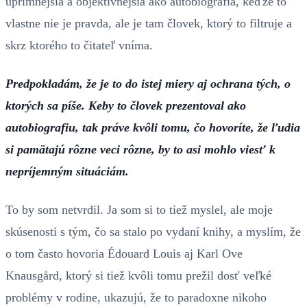
úprimnejšia a objektívnejšia ako autobiografia, keďže to
vlastne nie je pravda, ale je tam človek, ktorý to filtruje a
skrz ktorého to čitateľ vníma.
Predpokladám, že je to do istej miery aj ochrana tých, o
ktorých sa píše. Keby to človek prezentoval ako
autobiografiu, tak práve kvôli tomu, čo hovoríte, že ľudia
si pamätajú rôzne veci rôzne, by to asi mohlo viesť k
nepríjemným situáciám.
To by som netvrdil. Ja som si to tiež myslel, ale moje
skúsenosti s tým, čo sa stalo po vydaní knihy, a myslím, že
o tom často hovoria Édouard Louis aj Karl Ove
Knausgård, ktorý si tiež kvôli tomu prežil dosť veľké
problémy v rodine, ukazujú, že to paradoxne nikoho