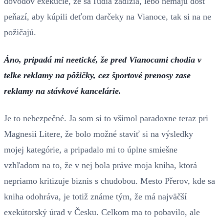
dôvodov exekúcie, že sa ľudia zadlžia, lebo nemajú dosť
peňazí, aby kúpili deťom darčeky na Vianoce, tak si na ne
požičajú.
Áno, pripadá mi neetické, že pred Vianocami chodia v
telke reklamy na pôžičky, cez športové prenosy zase
reklamy na stávkové kancelárie.
Je to nebezpečné. Ja som si to všimol paradoxne teraz pri
Magnesii Litere, že bolo možné staviť si na výsledky
mojej kategórie, a pripadalo mi to úplne smiešne
vzhľadom na to, že v nej bola práve moja kniha, ktorá
nepriamo kritizuje biznis s chudobou. Mesto Přerov, kde sa
kniha odohráva, je totiž známe tým, že má najväčší
exekútorský úrad v Česku. Celkom ma to pobavilo, ale