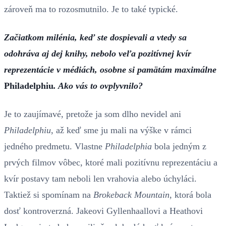
zároveň ma to rozosmutnilo. Je to také typické.
Začiatkom milénia, keď ste dospievali a vtedy sa
odohráva aj dej knihy, nebolo veľa pozitívnej kvír
reprezentácie v médiách, osobne si pamätám maximálne
Philadelphiu
. Ako vás to ovplyvnilo?
Je to zaujímavé, pretože ja som dlho nevidel ani
Philadelphiu
, až keď sme ju mali na výške v rámci
jedného predmetu. Vlastne
Philadelphia
bola jedným z
prvých filmov vôbec, ktoré mali pozitívnu reprezentáciu a
kvír postavy tam neboli len vrahovia alebo úchyláci.
Taktiež si spomínam na
Brokeback Mountain
, ktorá bola
dosť kontroverzná. Jakeovi Gyllenhaallovi a Heathovi