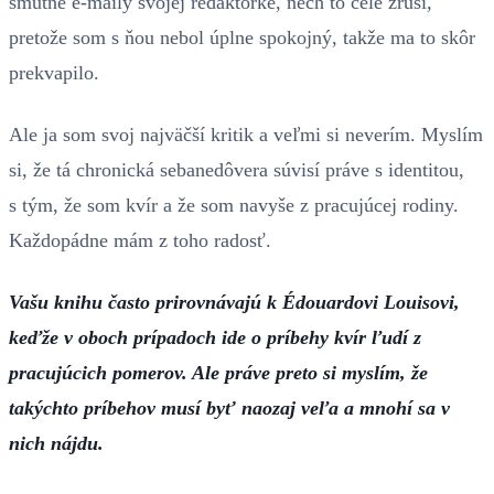
smutné e-maily svojej redaktorke, nech to celé zruší,
pretože som s ňou nebol úplne spokojný, takže ma to skôr
prekvapilo.
Ale ja som svoj najväčší kritik a veľmi si neverím. Myslím
si, že tá chronická sebanedôvera súvisí práve s identitou,
s tým, že som kvír a že som navyše z pracujúcej rodiny.
Každopádne mám z toho radosť.
Vašu knihu často prirovnávajú k Édouardovi Louisovi,
keďže v oboch prípadoch ide o príbehy kvír ľudí z
pracujúcich pomerov. Ale práve preto si myslím, že
takýchto príbehov musí byť naozaj veľa a mnohí sa v
nich nájdu.