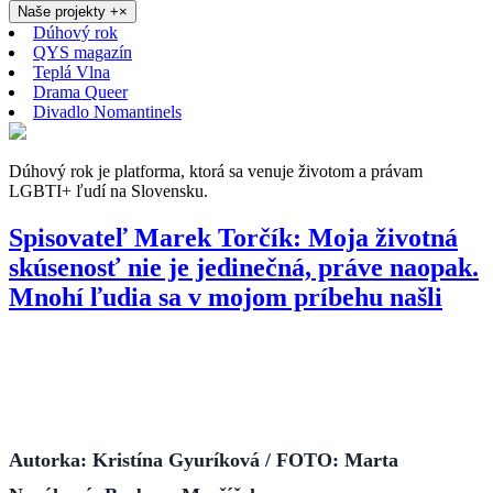
Naše projekty
+
×
Dúhový rok
QYS magazín
Teplá Vlna
Drama Queer
Divadlo Nomantinels
Dúhový rok je platforma, ktorá sa venuje životom a právam
LGBTI+ ľudí na Slovensku.
Spisovateľ Marek Torčík: Moja životná
skúsenosť nie je jedinečná, práve naopak.
Mnohí ľudia sa v mojom príbehu našli
Autorka: Kristína Gyuríková
/
FOTO: Marta