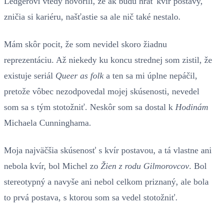
Ledgerovi vtedy hovorili, že ak budú hrať kvír postavy,
zničia si kariéru, našťastie sa ale nič také nestalo.
Mám skôr pocit, že som nevidel skoro žiadnu
reprezentáciu. Až niekedy ku koncu strednej som zistil, že
existuje seriál
Queer as folk
a ten sa mi úplne nepáčil,
pretože vôbec nezodpovedal mojej skúsenosti, nevedel
som sa s tým stotožniť. Neskôr som sa dostal k
Hodinám
Michaela Cunninghama.
Moja najväčšia skúsenosť s kvír postavou, a tá vlastne ani
nebola kvír, bol Michel zo
Žien z rodu Gilmorovcov
. Bol
stereotypný a navyše ani nebol celkom priznaný, ale bola
to prvá postava, s ktorou som sa vedel stotožniť.