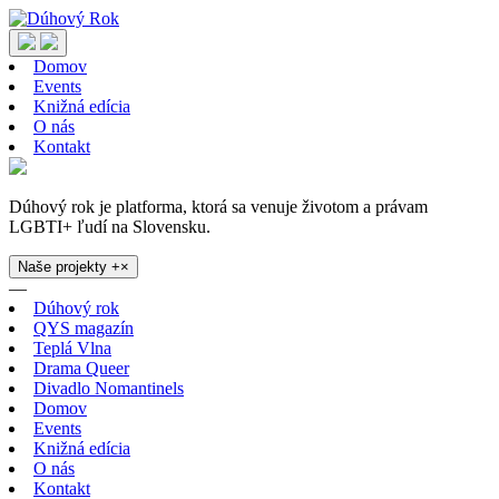
Domov
Events
Knižná edícia
O nás
Kontakt
Dúhový rok je platforma, ktorá sa venuje životom a právam
LGBTI+ ľudí na Slovensku.
Naše projekty
+
×
—
Dúhový rok
QYS magazín
Teplá Vlna
Drama Queer
Divadlo Nomantinels
Domov
Events
Knižná edícia
O nás
Kontakt