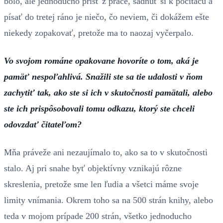
bolo, ale jednoducho prísť z práce, sadnúť si k počítaču a
písať do tretej ráno je niečo, čo neviem, či dokážem ešte
niekedy zopakovať, pretože ma to naozaj vyčerpalo.
Vo svojom románe opakovane hovoríte o tom, aká je
pamäť nespoľahlivá. Snažili ste sa tie udalosti v ňom
zachytiť tak, ako ste si ich v skutočnosti pamätali, alebo
ste ich prispôsobovali tomu odkazu, ktorý ste chceli
odovzdať čitateľom?
Mňa práveže ani nezaujímalo to, ako sa to v skutočnosti
stalo. Aj pri snahe byť objektívny vznikajú rôzne
skreslenia, pretože sme len ľudia a všetci máme svoje
limity vnímania. Okrem toho sa na 500 strán knihy, alebo
teda v mojom prípade 200 strán, všetko jednoducho