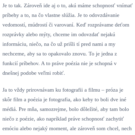
Je to tak. Zároveň ide aj o to, akú máme schopnosť vnímať
príbehy a to, na čo vlastne slúžia. Je to odovzdávanie
vedomostí, múdrostí či varovaní. Keď rozprávame deťom
rozprávky alebo mýty, chceme im odovzdať nejakú
informáciu, niečo, na čo už prišli tí pred nami a my
nechceme, aby sa to opakovalo znovu. To je jedna z
funkcií príbehov. A to práve poézia nie je schopná v
dnešnej podobe veľmi robiť.
Ja to vždy prirovnávam ku fotografii a filmu – próza je
skôr film a poézia je fotografia, ako keby to boli dve iné
médiá. Pre mňa, samozrejme, bolo dôležité, aby tam bolo
niečo z poézie, ako napríklad práve schopnosť zachytiť
emóciu alebo nejaký moment, ale zároveň som chcel, nech