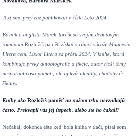
Nováková, Barbora Maršíček
Text sme prvý raz publikovali v čísle Leto 2024.
Básnik a anglista Marek Torčík so svojím debutovým
románom
Rozložíš paměť
získal v rámci súťaže Magnesia
Litera cenu Luxor Litera za prózu 2024. V knihe, ktorá
kombinuje prvky autobiografie a fikcie, autor rieši témy
nespoľahlivosti pamäti, ale aj kvír identity, chudoby či
šikany.
Knihy ako
Rozložíš paměť
na našom trhu nevznikajú
často. Prekvapil vás jej úspech, alebo ste ho čakali?
Nečakal, dokonca ešte keď bola kniha v tlači, písal som