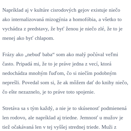
Napríklad aj v kultúre cisrodových gejov existuje niečo
ako internalizovaná mizogýnia a homofóbia, a všetko to
vychádza z predstavy, že byť ženou je niečo zlé, že to je
menej ako byť chlapom.
Frázy ako „nebuď baba“ som ako malý počúval veľmi
často. Pripadá mi, že to je práve jedna z vecí, ktorá
nedochádza mnohým ľuďom, čo si niečím podobným
neprešli. Povedal som si, že ak môžem dať do knihy niečo,
čo ešte nezaznelo, je to práve toto spojenie.
Stretáva sa s tým každý, a nie je to skúsenosť podmienená
len rodovo, ale napríklad aj triedne. Jemnosť u mužov je
tiež očakávaná len v tej vyššej strednej triede. Muži z