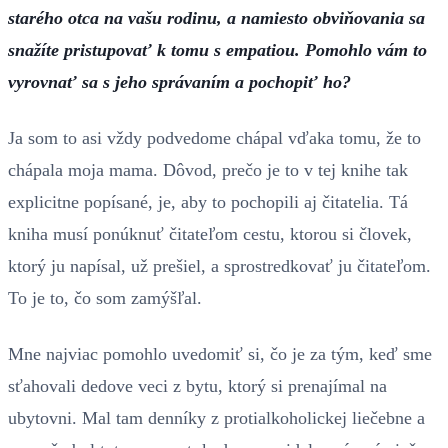
starého otca na vašu rodinu, a namiesto obviňovania sa
snažíte pristupovať k tomu s empatiou. Pomohlo vám to
vyrovnať sa s jeho správaním a pochopiť ho?
Ja som to asi vždy podvedome chápal vďaka tomu, že to
chápala moja mama. Dôvod, prečo je to v tej knihe tak
explicitne popísané, je, aby to pochopili aj čitatelia. Tá
kniha musí ponúknuť čitateľom cestu, ktorou si človek,
ktorý ju napísal, už prešiel, a sprostredkovať ju čitateľom.
To je to, čo som zamýšľal.
Mne najviac pomohlo uvedomiť si, čo je za tým, keď sme
sťahovali dedove veci z bytu, ktorý si prenajímal na
ubytovni. Mal tam denníky z protialkoholickej liečebne a