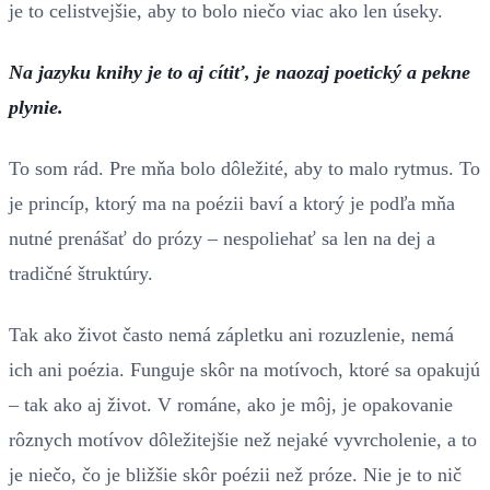
je to celistvejšie, aby to bolo niečo viac ako len úseky.
Na jazyku knihy je to aj cítiť, je naozaj poetický a pekne
plynie.
To som rád. Pre mňa bolo dôležité, aby to malo rytmus. To
je princíp, ktorý ma na poézii baví a ktorý je podľa mňa
nutné prenášať do prózy – nespoliehať sa len na dej a
tradičné štruktúry.
Tak ako život často nemá zápletku ani rozuzlenie, nemá
ich ani poézia. Funguje skôr na motívoch, ktoré sa opakujú
– tak ako aj život. V románe, ako je môj, je opakovanie
rôznych motívov dôležitejšie než nejaké vyvrcholenie, a to
je niečo, čo je bližšie skôr poézii než próze. Nie je to nič