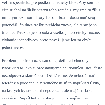
veľmi špecifická pre postkomunistický blok. Aby som to
ešte stiahol na širšiu vrstvu toho románu, my sme tu žili s
minulým režimom, ktorý ľuďom bránil dosiahnuť svoj
potenciál, čo dnes trošku prebieha znova, ale teraz je to
triedne. Teraz už je sloboda a všetko je teoreticky možné,
zlyhanie jednotlivcov preto považujeme len za chybu
jednotlivcov.
Problém je pritom už v samotnej definícii chudoby.
Napríklad to, ako si predstavujeme chudobných ľudí, často
nezodpovedá skutočnosti. Očakávame, že nebudú mať
telefóny a podobne, a v skutočnosti sú to napríklad ľudia,
na ktorých by ste to ani nepovedali, ale majú na krku
exekúcie. Napríklad v Česku je jeden z najčastejších