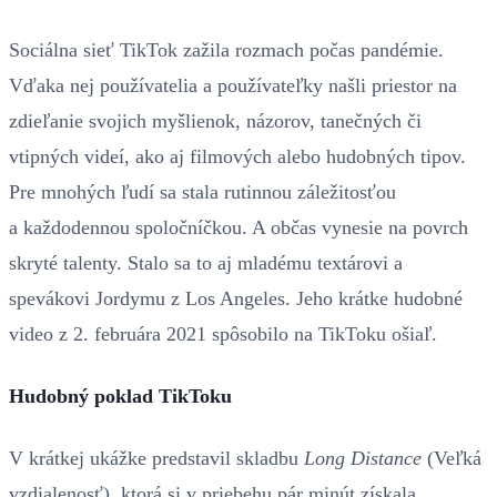
Sociálna sieť TikTok zažila rozmach počas pandémie.
Vďaka nej používatelia a používateľky našli priestor na
zdieľanie svojich myšlienok, názorov, tanečných či
vtipných videí, ako aj filmových alebo hudobných tipov.
Pre mnohých ľudí sa stala rutinnou záležitosťou
a každodennou spoločníčkou. A občas vynesie na povrch
skryté talenty. Stalo sa to aj mladému textárovi a
spevákovi Jordymu z Los Angeles. Jeho krátke hudobné
video z 2. februára 2021 spôsobilo na TikToku ošiaľ.
Hudobný poklad TikToku
V krátkej ukážke predstavil skladbu
Long Distance
(Veľká
vzdialenosť), ktorá si v priebehu pár minút získala