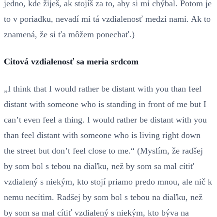
jedno, kde žiješ, ak stojíš za to, aby si mi chýbal. Potom je
to v poriadku, nevadí mi tá vzdialenosť medzi nami. Ak to
znamená, že si ťa môžem ponechať.)
Citová vzdialenosť sa meria srdcom
„I think that I would rather be distant with you than feel
distant with someone who is standing in front of me but I
can’t even feel a thing. I would rather be distant with you
than feel distant with someone who is living right down
the street but don’t feel close to me.“ (Myslím, že radšej
by som bol s tebou na diaľku, než by som sa mal cítiť
vzdialený s niekým, kto stojí priamo predo mnou, ale nič k
nemu necítim. Radšej by som bol s tebou na diaľku, než
by som sa mal cítiť vzdialený s niekým, kto býva na