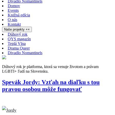
Divadlo Nomantinels
Domov
Events
Knižná edícia
O nás
Kontakt
Naše projekty
+
×
Dúhový rok
QYS magazín
Teplá Vlna
Drama Queer
Divadlo Nomantinels
Dúhový rok je platforma, ktorá sa venuje životom a právam
LGBTI+ ľudí na Slovensku.
Spevák Jordy: Vzťah na diaľku s tou
pravou osobou môže fungovať