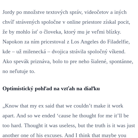
Jordy po množstve textových správ, videočetov a iných
chvíľ strávených spoločne v online priestore získal pocit,
že by mohlo ísť o človeka, ktorý mu je veľmi blízky.
Napokon za ním pricestoval z Los Angeles do Filadelfie,
kde – už milenecká – dvojica strávila spoločný víkend.
Ako spevák priznáva, bolo to pre neho šialené, spontánne,
no neľutuje to.
Optimistický pohľad na vzťah na diaľku
„Know that my ex said that we couldn’t make it work
apart. And so we ended ‘cause he thought for me it’ll be
too hard. Thought it was useless, but the truth is it was just
another one of his excuses. And I think that maybe you