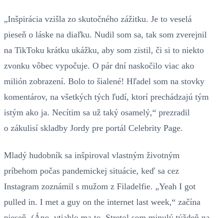
„Inšpirácia vzišla zo skutočného zážitku. Je to veselá
pieseň o láske na diaľku. Nudil som sa, tak som zverejnil
na TikToku krátku ukážku, aby som zistil, či si to niekto
zvonku vôbec vypočuje. O pár dní naskočilo viac ako
milión zobrazení. Bolo to šialené! Hľadel som na stovky
komentárov, na všetkých tých ľudí, ktorí prechádzajú tým
istým ako ja. Necítim sa už taký osamelý,“ prezradil
o zákulisí skladby Jordy pre portál Celebrity Page.
Mladý hudobník sa inšpiroval vlastným životným
príbehom počas pandemickej situácie, keď sa cez
Instagram zoznámil s mužom z Filadelfie. „Yeah I got
pulled in. I met a guy on the internet last week,“ začína
pieseň. (Áno, vtiahlo ma to. Stretol som minulý týždeň na