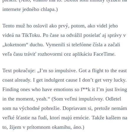
internete jedného chlapa.)
Tento muž ho oslovil ako prvý, potom, ako videl jeho
videá na TikToku. Po čase sa odvážil posielať aj správy v
„koketnom“ duchu. Vymenili si telefónne čísla a začali
veľa času tráviť rozhovormi cez aplikáciu FaceTime.
Text pokračuje: „I’m so impulsive. Got a flight to the east
coast already. I get indulgent cause I don’t get very lucky.
Finding ones who have emotions so f**k it I’m just living
in the moment, yeah.“ (Som veľmi impulzívny. Odletel
som na východné pobrežie. Dopriavam si, pretože nemám
veľké šťastie na ľudí, ktorí majú emócie. Takže kašlem na
to, žijem v prítomnom okamihu, áno.)