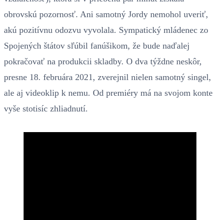
obrovskú pozornosť. Ani samotný Jordy nemohol uveriť,
akú pozitívnu odozvu vyvolala. Sympatický mládenec zo
Spojených štátov sľúbil fanúšikom, že bude naďalej
pokračovať na produkcii skladby. O dva týždne neskôr,
presne 18. februára 2021, zverejnil nielen samotný singel,
ale aj videoklip k nemu. Od premiéry má na svojom konte
vyše stotisíc zhliadnutí.