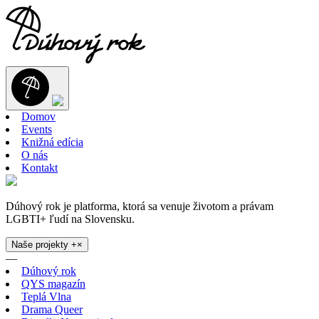
Domov
Events
Knižná edícia
O nás
Kontakt
Dúhový rok je platforma, ktorá sa venuje životom a právam
LGBTI+ ľudí na Slovensku.
Naše projekty
+
×
—
Dúhový rok
QYS magazín
Teplá Vlna
Drama Queer