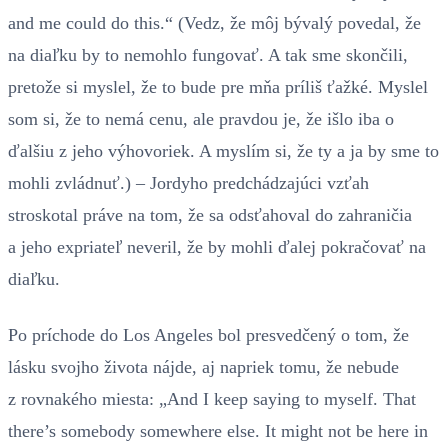
and me could do this.“ (Vedz, že môj bývalý povedal, že
na diaľku by to nemohlo fungovať. A tak sme skončili,
pretože si myslel, že to bude pre mňa príliš ťažké. Myslel
som si, že to nemá cenu, ale pravdou je, že išlo iba o
ďalšiu z jeho výhovoriek. A myslím si, že ty a ja by sme to
mohli zvládnuť.) – Jordyho predchádzajúci vzťah
stroskotal práve na tom, že sa odsťahoval do zahraničia
a jeho expriateľ neveril, že by mohli ďalej pokračovať na
diaľku.
Po príchode do Los Angeles bol presvedčený o tom, že
lásku svojho života nájde, aj napriek tomu, že nebude
z rovnakého miesta: „And I keep saying to myself. That
there’s somebody somewhere else. It might not be here in