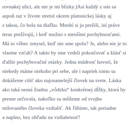
rovnakej ulici, ale nie je mi blízky.)Asi každý z nás sa
aspoň raz v živote stretol okrem platonickej lásky aj
s takou, čo bola na diaľku. Mnohí si ju prežili, iní práve
teraz prežívajú, i keď možno s menšími pochybnosťami.
Má to vôbec zmysel, keď nie sme spolu? Je, alebo nie je to
vlastne vzťah? A takto by sme vedeli pokračovať a klásť si
ďalšie pochybovačné otázky. Jedna múdrosť hovorí, že
niekedy máme niekoho pri sebe, ale i napriek tomu sa
dokážeme cítiť ako najosamelejší človek na svete. Láska
ako taká nemá žiadnu „vôdzku“ konkrétnej dĺžky, ktorá by
presne určovala, nakoľko sa môžeme od svojho
milovaného človeka vzdialiť. Ak ľúbime, tak poriadne
a naplno, bez ohľadu na vzdialenosť!