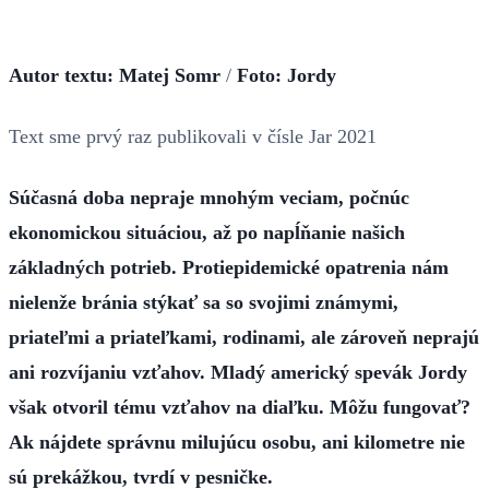
Autor textu: Matej Somr
/
Foto: Jordy
Text sme prvý raz publikovali v čísle Jar 2021
Súčasná doba nepraje mnohým veciam, počnúc
ekonomickou situáciou, až po napĺňanie našich
základných potrieb. Protiepidemické opatrenia nám
nielenže bránia stýkať sa so svojimi známymi,
priateľmi a priateľkami, rodinami, ale zároveň neprajú
ani rozvíjaniu vzťahov. Mladý americký spevák Jordy
však otvoril tému vzťahov na diaľku. Môžu fungovať?
Ak nájdete správnu milujúcu osobu, ani kilometre nie
sú prekážkou, tvrdí v pesničke.