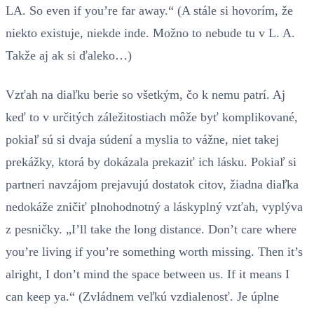
LA. So even if you’re far away.“ (A stále si hovorím, že
niekto existuje, niekde inde. Možno to nebude tu v L. A.
Takže aj ak si ďaleko…)
Vzťah na diaľku berie so všetkým, čo k nemu patrí. Aj
keď to v určitých záležitostiach môže byť komplikované,
pokiaľ sú si dvaja súdení a myslia to vážne, niet takej
prekážky, ktorá by dokázala prekaziť ich lásku. Pokiaľ si
partneri navzájom prejavujú dostatok citov, žiadna diaľka
nedokáže zničiť plnohodnotný a láskyplný vzťah, vyplýva
z pesničky. „I’ll take the long distance. Don’t care where
you’re living if you’re something worth missing. Then it’s
alright, I don’t mind the space between us. If it means I
can keep ya.“ (Zvládnem veľkú vzdialenosť. Je úplne