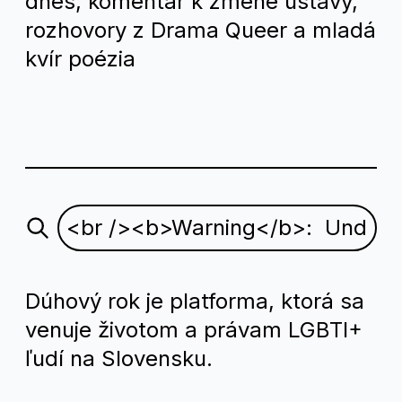
dnes, komentár k zmene ústavy,
rozhovory z Drama Queer a mladá
kvír poézia
Dúhový rok je platforma, ktorá sa
venuje životom a právam LGBTI+
ľudí na Slovensku.