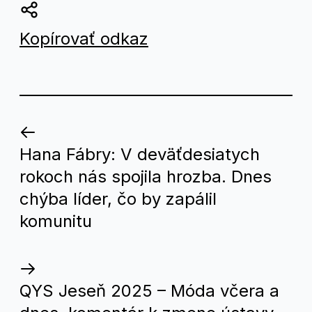
Kopírovať odkaz
Kto
Hana Fábry: V deväťdesiatych
viac
rokoch nás spojila hrozba. Dnes
číta,
chýba líder, čo by zapálil
viac
komunitu
sa
dozvie
QYS Jeseň 2025 – Móda včera a