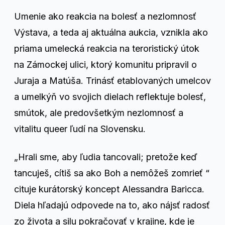
Umenie ako reakcia na bolesť a nezlomnosť
Výstava, a teda aj aktuálna aukcia, vznikla ako
priama umelecká reakcia na teroristický útok
na Zámockej ulici, ktorý komunitu pripravil o
Juraja a Matúša. Trinásť etablovaných umelcov
a umelkýň vo svojich dielach reflektuje bolesť,
smútok, ale predovšetkým nezlomnosť a
vitalitu queer ľudí na Slovensku.
„Hrali sme, aby ľudia tancovali; pretože keď
tancuješ, cítiš sa ako Boh a nemôžeš zomrieť “
cituje kurátorský koncept Alessandra Baricca.
Diela hľadajú odpovede na to, ako nájsť radosť
zo života a silu pokračovať v krajine, kde je