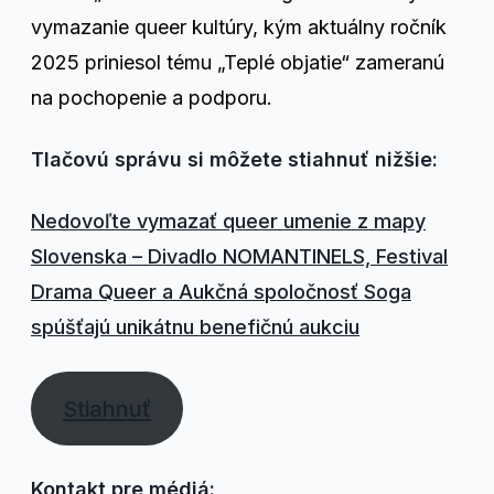
vymazanie queer kultúry, kým aktuálny ročník
2025 priniesol tému „Teplé objatie“ zameranú
na pochopenie a podporu.
Tlačovú správu si môžete stiahnuť nižšie:
Nedovoľte vymazať queer umenie z mapy
Slovenska – Divadlo NOMANTINELS, Festival
Drama Queer a Aukčná spoločnosť Soga
spúšťajú unikátnu benefičnú aukciu
Stiahnuť
Kontakt pre médiá: