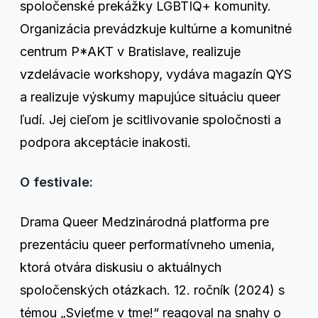
spoločenské prekážky LGBTIQ+ komunity.
Organizácia prevádzkuje kultúrne a komunitné
centrum P*AKT v Bratislave, realizuje
vzdelávacie workshopy, vydáva magazín QYS
a realizuje výskumy mapujúce situáciu queer
ľudí. Jej cieľom je scitlivovanie spoločnosti a
podpora akceptácie inakosti.
O festivale:
Drama Queer Medzinárodná platforma pre
prezentáciu queer performatívneho umenia,
ktorá otvára diskusiu o aktuálnych
spoločenských otázkach. 12. ročník (2024) s
témou „Svieťme v tme!“ reagoval na snahy o