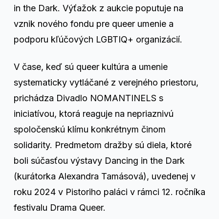
in the Dark. Výťažok z aukcie poputuje na
vznik nového fondu pre queer umenie a
podporu kľúčových LGBTIQ+ organizácií.
V čase, keď sú queer kultúra a umenie
systematicky vytláčané z verejného priestoru,
prichádza Divadlo NOMANTINELS s
iniciatívou, ktorá reaguje na nepriaznivú
spoločenskú klímu konkrétnym činom
solidarity. Predmetom dražby sú diela, ktoré
boli súčasťou výstavy Dancing in the Dark
(kurátorka Alexandra Tamásová), uvedenej v
roku 2024 v Pistoriho paláci v rámci 12. ročníka
festivalu Drama Queer.