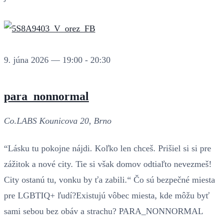
9. júna 2026 — 19:00
-
20:30
para_nonnormal
Co.LABS
Kounicova 20, Brno
“Lásku tu pokojne nájdi. Koľko len chceš. Prišiel si si pre
zážitok a nové city. Tie si však domov odtiaľto nevezmeš!
City ostanú tu, vonku by ťa zabili.“ Čo sú bezpečné miesta
pre LGBTIQ+ ľudí?Existujú vôbec miesta, kde môžu byť
sami sebou bez obáv a strachu? PARA_NONNORMAL