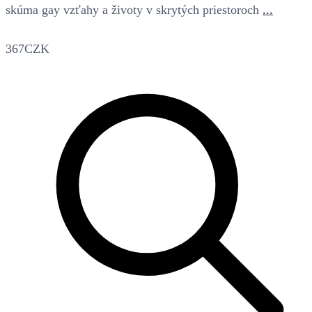
skúma gay vzťahy a životy v skrytých priestoroch
...
367CZK