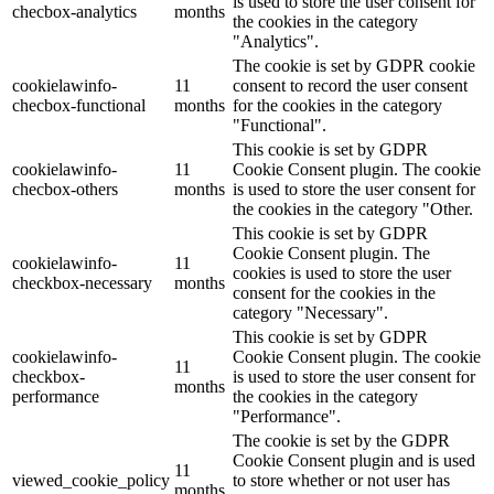
is used to store the user consent for
checbox-analytics
months
the cookies in the category
"Analytics".
The cookie is set by GDPR cookie
cookielawinfo-
11
consent to record the user consent
checbox-functional
months
for the cookies in the category
"Functional".
This cookie is set by GDPR
cookielawinfo-
11
Cookie Consent plugin. The cookie
checbox-others
months
is used to store the user consent for
the cookies in the category "Other.
This cookie is set by GDPR
Cookie Consent plugin. The
cookielawinfo-
11
cookies is used to store the user
checkbox-necessary
months
consent for the cookies in the
category "Necessary".
This cookie is set by GDPR
cookielawinfo-
Cookie Consent plugin. The cookie
11
checkbox-
is used to store the user consent for
months
performance
the cookies in the category
"Performance".
The cookie is set by the GDPR
Cookie Consent plugin and is used
11
viewed_cookie_policy
to store whether or not user has
months