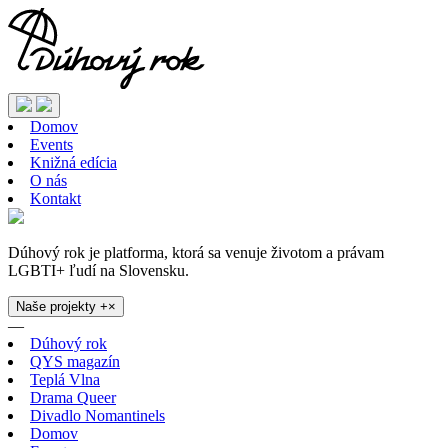
Domov
Events
Knižná edícia
O nás
Kontakt
Dúhový rok je platforma, ktorá sa venuje životom a právam
LGBTI+ ľudí na Slovensku.
Naše projekty
+
×
—
Dúhový rok
QYS magazín
Teplá Vlna
Drama Queer
Divadlo Nomantinels
Domov