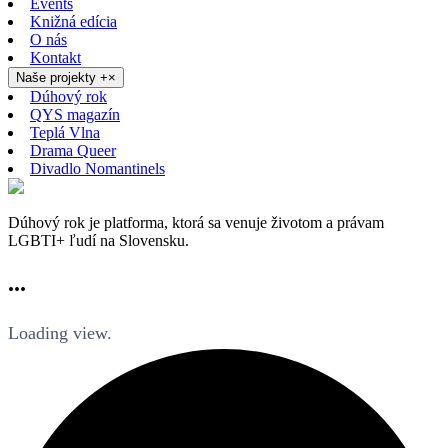
Events
Knižná edícia
O nás
Kontakt
Naše projekty
+
×
Dúhový rok
QYS magazín
Teplá Vlna
Drama Queer
Divadlo Nomantinels
Dúhový rok je platforma, ktorá sa venuje životom a právam
LGBTI+ ľudí na Slovensku.
...
Loading view.