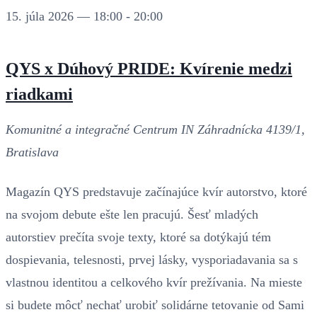
15. júla 2026 — 18:00
-
20:00
QYS x Dúhový PRIDE: Kvírenie medzi
riadkami
Komunitné a integračné Centrum IN
Záhradnícka 4139/1,
Bratislava
Magazín QYS predstavuje začínajúce kvír autorstvo, ktoré
na svojom debute ešte len pracujú. Šesť mladých
autorstiev prečíta svoje texty, ktoré sa dotýkajú tém
dospievania, telesnosti, prvej lásky, vysporiadavania sa s
vlastnou identitou a celkového kvír prežívania. Na mieste
si budete môcť nechať urobiť solidárne tetovanie od Sami