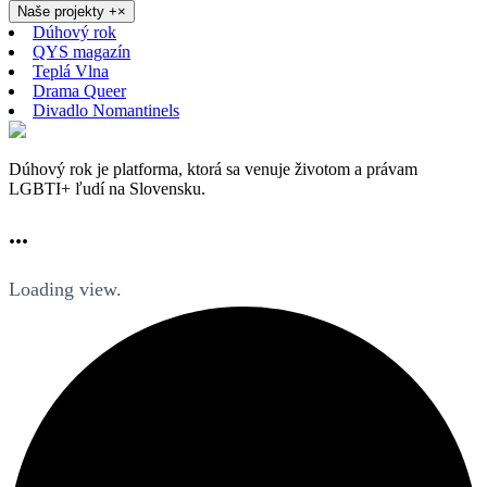
Naše projekty
+
×
Dúhový rok
QYS magazín
Teplá Vlna
Drama Queer
Divadlo Nomantinels
Dúhový rok je platforma, ktorá sa venuje životom a právam
LGBTI+ ľudí na Slovensku.
...
Loading view.