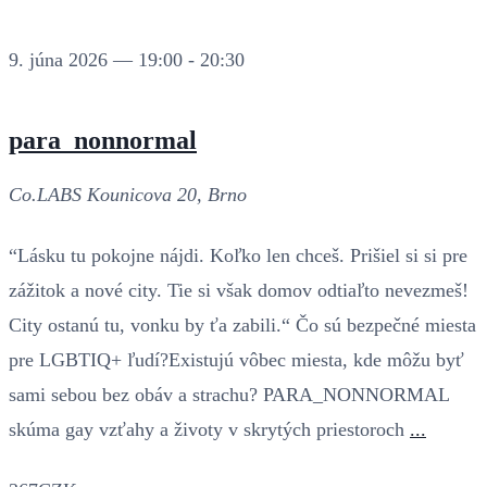
9. júna 2026 — 19:00
-
20:30
para_nonnormal
Co.LABS
Kounicova 20, Brno
“Lásku tu pokojne nájdi. Koľko len chceš. Prišiel si si pre
zážitok a nové city. Tie si však domov odtiaľto nevezmeš!
City ostanú tu, vonku by ťa zabili.“ Čo sú bezpečné miesta
pre LGBTIQ+ ľudí?Existujú vôbec miesta, kde môžu byť
sami sebou bez obáv a strachu? PARA_NONNORMAL
skúma gay vzťahy a životy v skrytých priestoroch
...