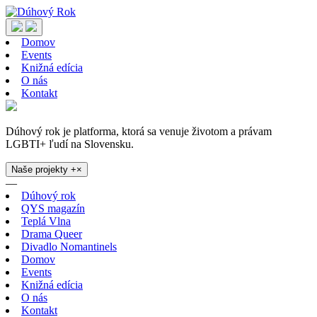
Domov
Events
Knižná edícia
O nás
Kontakt
Dúhový rok je platforma, ktorá sa venuje životom a právam
LGBTI+ ľudí na Slovensku.
Naše projekty
+
×
—
Dúhový rok
QYS magazín
Teplá Vlna
Drama Queer
Divadlo Nomantinels
Domov
Events
Knižná edícia
O nás
Kontakt