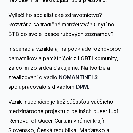
neviditeľní a neexistujúci ľudia prežívajú.
Vylieči ho socialistické zdravotníctvo?
Rozvrátia sa tradičné manželstvá? Chytí ho
ŠTB do svojej pasce ružových zoznamov?
Inscenácia vznikla aj na podklade rozhovorov
pamätníkov a pamätníčok z LGBTI komunity,
za čo im zo srdca ďakujeme. Na tvorbe a
zrealizovaní divadlo
NOMANTINELS
spolupracovalo s divadlom
DPM
.
Vznik inscenácie je tiež súčasťou väčšieho
medzinárodné projektu o dejinách queer ľudí
Removal of Queer Curtain v rámci krajín
Slovensko, Česká republika, Maďarsko a