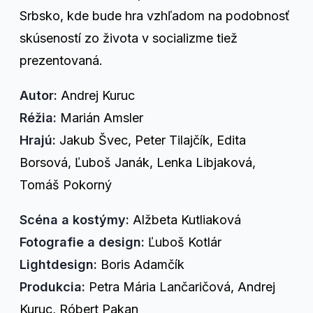
Srbsko, kde bude hra vzhľadom na podobnosť
skúseností zo života v socializme tiež
prezentovaná.
Autor:
Andrej Kuruc
Réžia:
Marián Amsler
Hrajú:
Jakub Švec, Peter Tilajčík, Edita
Borsová, Ľuboš Janák, Lenka Libjaková,
Tomáš Pokorný
Scéna a kostýmy:
Alžbeta Kutliaková
Fotografie a design:
Ľuboš Kotlár
Lightdesign:
Boris Adamčík
Produkcia:
Petra Mária Lančaričová, Andrej
Kuruc, Róbert Pakan