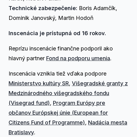
Technické zabezpečenie:
Boris Adamčík,
Dominik Janovský, Martin Hodoň
Inscenácia je prístupná od 16 rokov.
Reprízu inscenácie finančne podporil ako
hlavný partner
Fond na podporu umenia
.
Inscenácia vznikla tiež vďaka podpore
Ministerstvo kultúry SR
,
Višegradské granty z
Medzinárodného višegradského fondu
(Visegrad fund)
,
Program Európy pre
občanov Európskej únie (European for
Citizens Fund of Programme)
,
Nadácia mesta
Bratislavy
.