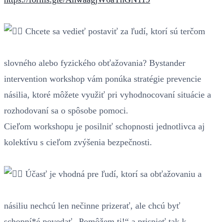
Chcete sa vedieť postaviť za ľudí, ktorí sú terčom
slovného alebo fyzického obťažovania? Bystander
intervention workshop vám ponúka stratégie prevencie
násilia, ktoré môžete využiť pri vyhodnocovaní situácie a
rozhodovaní sa o spôsobe pomoci.
Cieľom workshopu je posilniť schopnosti jednotlivca aj
kolektívu s cieľom zvýšenia bezpečnosti.
Účasť je vhodná pre ľudí, ktorí sa obťažovaniu a
násiliu nechcú len nečinne prizerať, ale chcú byť
schopní*é povedať „Pomôžem ti!“ a prispieť tak k