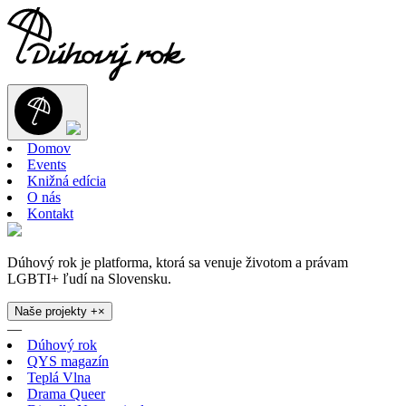
Domov
Events
Knižná edícia
O nás
Kontakt
Dúhový rok je platforma, ktorá sa venuje životom a právam
LGBTI+ ľudí na Slovensku.
Naše projekty
+
×
—
Dúhový rok
QYS magazín
Teplá Vlna
Drama Queer