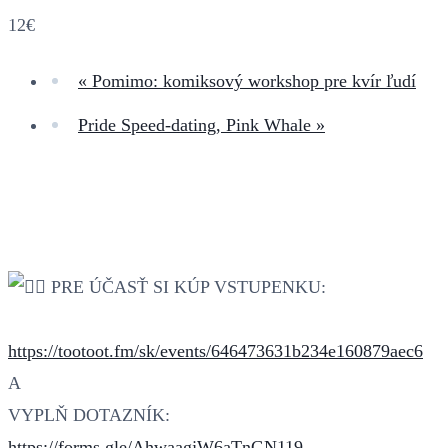
12€
«
Pomimo: komiksový workshop pre kvír ľudí
Pride Speed-dating, Pink Whale
»
PRE ÚČASŤ SI KÚP VSTUPENKU:
https://tootoot.fm/sk/events/646473631b234e160879aec6
A
VYPLŇ DOTAZNÍK:
https://forms.gle/AhwaagjW6aTnGN119