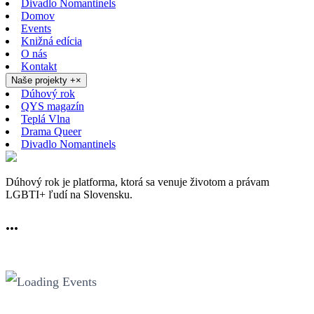
Divadlo Nomantinels
Domov
Events
Knižná edícia
O nás
Kontakt
Naše projekty
+
×
Dúhový rok
QYS magazín
Teplá Vlna
Drama Queer
Divadlo Nomantinels
Dúhový rok je platforma, ktorá sa venuje životom a právam
LGBTI+ ľudí na Slovensku.
...