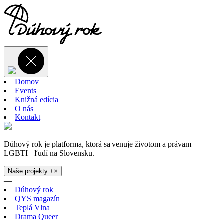
Domov
Events
Knižná edícia
O nás
Kontakt
Dúhový rok je platforma, ktorá sa venuje životom a právam
LGBTI+ ľudí na Slovensku.
Naše projekty
+
×
—
Dúhový rok
QYS magazín
Teplá Vlna
Drama Queer