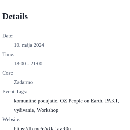
Details
Date:
10. mája 2024
Time:
18:00 - 21:00
Cost:
Zadarmo
Event Tags:
komunitné podujatie
,
OZ People on Earth
,
PAKT
,
vyšívanie
,
Workshop
Website:
https://fb.me/e/gUa1avR0u