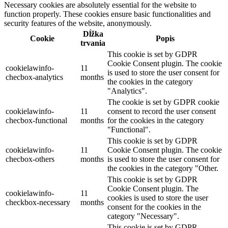
Necessary cookies are absolutely essential for the website to
function properly. These cookies ensure basic functionalities and
security features of the website, anonymously.
Dĺžka
Cookie
Popis
trvania
This cookie is set by GDPR
Cookie Consent plugin. The cookie
cookielawinfo-
11
is used to store the user consent for
checbox-analytics
months
the cookies in the category
"Analytics".
The cookie is set by GDPR cookie
cookielawinfo-
11
consent to record the user consent
checbox-functional
months
for the cookies in the category
"Functional".
This cookie is set by GDPR
cookielawinfo-
11
Cookie Consent plugin. The cookie
checbox-others
months
is used to store the user consent for
the cookies in the category "Other.
This cookie is set by GDPR
Cookie Consent plugin. The
cookielawinfo-
11
cookies is used to store the user
checkbox-necessary
months
consent for the cookies in the
category "Necessary".
This cookie is set by GDPR