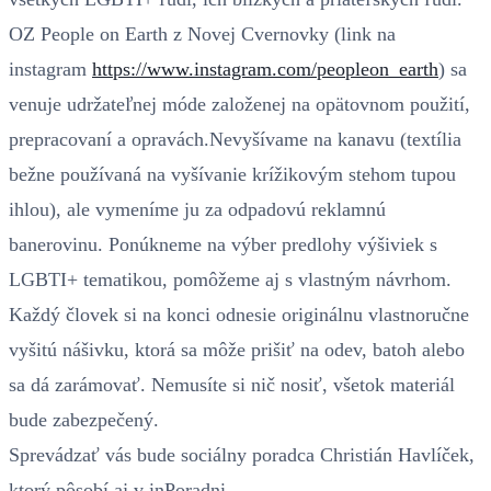
OZ People on Earth z Novej Cvernovky (link na
instagram
https://www.instagram.com/peopleon_earth
) sa
venuje udržateľnej móde založenej na opätovnom použití,
prepracovaní a opravách.Nevyšívame na kanavu (textília
bežne používaná na vyšívanie krížikovým stehom tupou
ihlou), ale vymeníme ju za odpadovú reklamnú
banerovinu. Ponúkneme na výber predlohy výšiviek s
LGBTI+ tematikou, pomôžeme aj s vlastným návrhom.
Každý človek si na konci odnesie originálnu vlastnoručne
vyšitú nášivku, ktorá sa môže prišiť na odev, batoh alebo
sa dá zarámovať. Nemusíte si nič nosiť, všetok materiál
bude zabezpečený.
Sprevádzať vás bude sociálny poradca Christián Havlíček,
ktorý pôsobí aj v inPoradni.