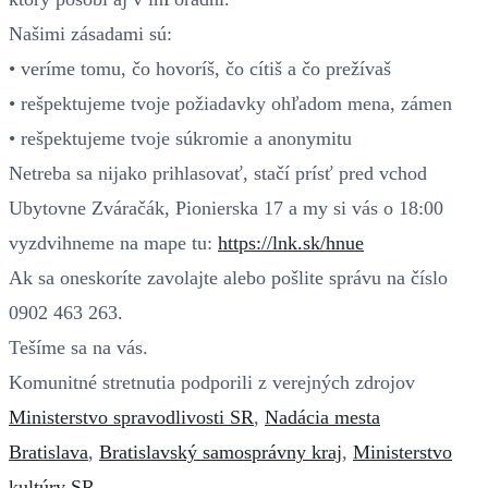
Našimi zásadami sú:
• veríme tomu, čo hovoríš, čo cítiš a čo prežívaš
• rešpektujeme tvoje požiadavky ohľadom mena, zámen
• rešpektujeme tvoje súkromie a anonymitu
Netreba sa nijako prihlasovať, stačí prísť pred vchod
Ubytovne Zváračák, Pionierska 17 a my si vás o 18:00
vyzdvihneme na mape tu:
https://lnk.sk/hnue
Ak sa oneskoríte zavolajte alebo pošlite správu na číslo
0902 463 263.
Tešíme sa na vás.
Komunitné stretnutia podporili z verejných zdrojov
Ministerstvo spravodlivosti SR
,
Nadácia mesta
Bratislava
,
Bratislavský samosprávny kraj
,
Ministerstvo
kultúry SR
.