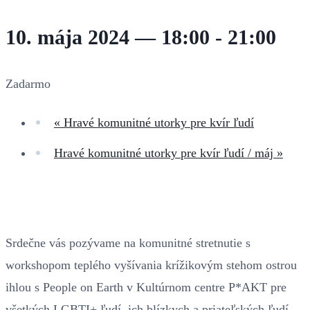
10. mája 2024 — 18:00
-
21:00
Zadarmo
«
Hravé komunitné utorky pre kvír ľudí
Hravé komunitné utorky pre kvír ľudí / máj
»
Srdečne vás pozývame na komunitné stretnutie s
workshopom teplého vyšívania krížikovým stehom ostrou
ihlou s People on Earth v Kultúrnom centre P*AKT pre
všetkých LGBTI+ ľudí, ich blízkych a priateľských ľudí.