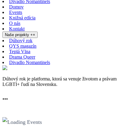
Divadlo Nomantinels
Domov
Events
Knižná edícia
O nás
Kontakt
Naše projekty
+
×
Dúhový rok
QYS magazín
Teplá Vlna
Drama Queer
Divadlo Nomantinels
Dúhový rok je platforma, ktorá sa venuje životom a právam
LGBTI+ ľudí na Slovensku.
...