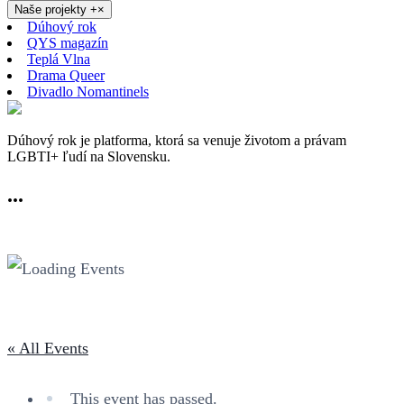
Naše projekty
+
×
Dúhový rok
QYS magazín
Teplá Vlna
Drama Queer
Divadlo Nomantinels
Dúhový rok je platforma, ktorá sa venuje životom a právam
LGBTI+ ľudí na Slovensku.
...
« All Events
This event has passed.