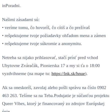
inPoradni.
Našimi zásadami sú:
• veríme tomu, čo hovoríš, čo cítiš a čo prežívaš
• rešpektujeme tvoje požiadavky ohľadom mena a zámen
• rešpektujeme tvoje súkromie a anonymitu.
Netreba sa nijako prihlasovať, stačí prísť pred vchod
Ubytovne Zváračák, Pionierska 17 a my si ťa o 18:00
vyzdvihneme (na mape tu:
https://lnk.sk/hnue
).
Ak sa oneskoríš, zavolaj alebo pošli správu na číslo 0902
463 263. Tešíme sa na Teba.Podujatie je súčasťou projektu
Queer Vibes, ktorý je financovaný zo zdrojov Európskej
únie.