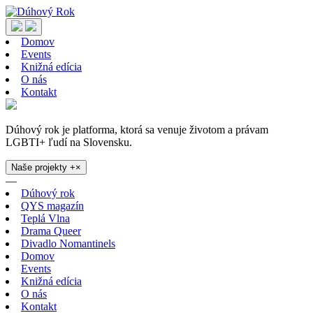
Domov
Events
Knižná edícia
O nás
Kontakt
Dúhový rok je platforma, ktorá sa venuje životom a právam
LGBTI+ ľudí na Slovensku.
Naše projekty
+
×
—
Dúhový rok
QYS magazín
Teplá Vlna
Drama Queer
Divadlo Nomantinels
Domov
Events
Knižná edícia
O nás
Kontakt