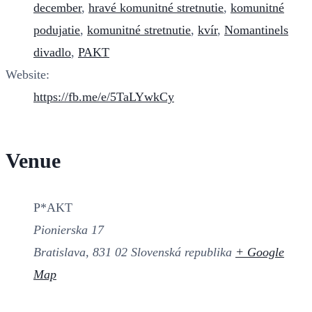
december
,
hravé komunitné stretnutie
,
komunitné
podujatie
,
komunitné stretnutie
,
kvír
,
Nomantinels
divadlo
,
PAKT
Website:
https://fb.me/e/5TaLYwkCy
Venue
P*AKT
Pionierska 17
Bratislava
,
831 02
Slovenská republika
+ Google
Map