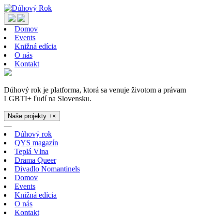
Domov
Events
Knižná edícia
O nás
Kontakt
Dúhový rok je platforma, ktorá sa venuje životom a právam
LGBTI+ ľudí na Slovensku.
Naše projekty
+
×
—
Dúhový rok
QYS magazín
Teplá Vlna
Drama Queer
Divadlo Nomantinels
Domov
Events
Knižná edícia
O nás
Kontakt