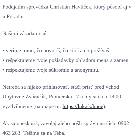
Podujatím sprevádza Christián
Havlíček
, ktorý pôsobí aj v
inPoradni.
Našimi zásadami sú:
• veríme tomu, čo hovoríš, čo cítiš a čo prežívaš
• rešpektujeme tvoje požiadavky ohľadom mena a zámen
• rešpektujeme tvoje súkromie a anonymitu.
Netreba sa nijako prihlasovať, stačí prísť pred vchod
Ubytovne Zváračák, Pionierska 17 a my si ťa o 18:00
vyzdvihneme (na mape tu:
https://lnk.sk/hnue
).
Ak sa oneskoríš, zavolaj alebo pošli správu na číslo 0902
463 263. Tešíme sa na Teba.