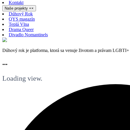
Kontakt
Naše projekty
+
×
Dúhový Rok
QYS magazín
Teplá Vlna
Drama Queer
Divadlo Nomantinels
Dúhový rok je platforma, ktorá sa venuje životom a právam LGBTI+ 
...
Loading view.