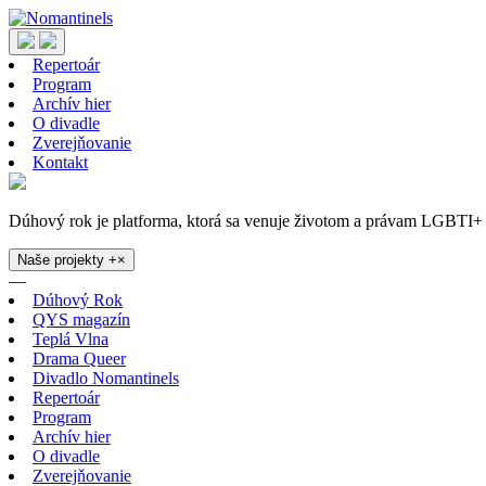
Repertoár
Program
Archív hier
O divadle
Zverejňovanie
Kontakt
Dúhový rok je platforma, ktorá sa venuje životom a právam LGBTI+ 
Naše projekty
+
×
—
Dúhový Rok
QYS magazín
Teplá Vlna
Drama Queer
Divadlo Nomantinels
Repertoár
Program
Archív hier
O divadle
Zverejňovanie