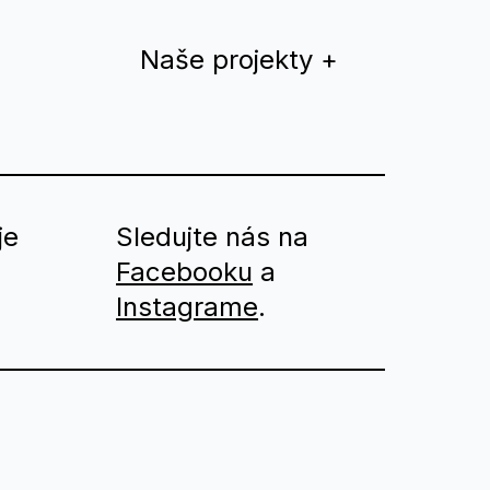
Naše projekty
+
Dúhový rok
QYS magazín
Teplá Vlna
je
Sledujte nás na
Facebooku
Drama Queer
a
Instagrame
.
Divadlo
Nomantinels