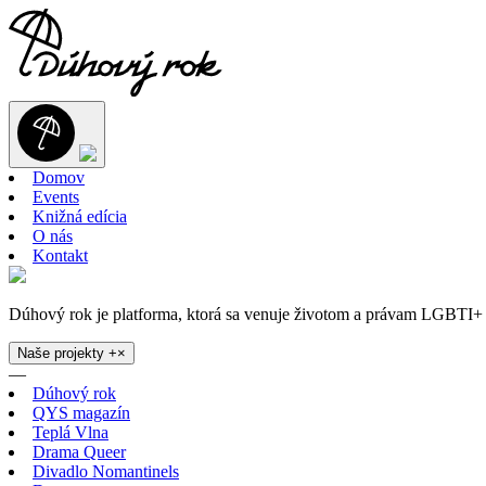
Domov
Events
Knižná edícia
O nás
Kontakt
Dúhový rok je platforma, ktorá sa venuje životom a právam LGBTI+ 
Naše projekty
+
×
—
Dúhový rok
QYS magazín
Teplá Vlna
Drama Queer
Divadlo Nomantinels