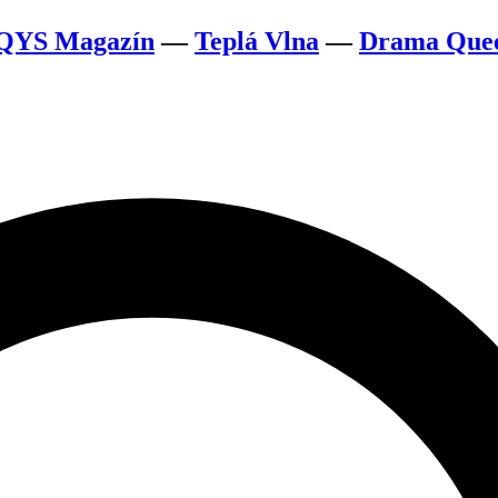
QYS Magazín
—
Teplá Vlna
—
Drama Que