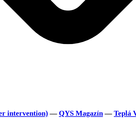
er intervention)
—
QYS Magazín
—
Teplá 