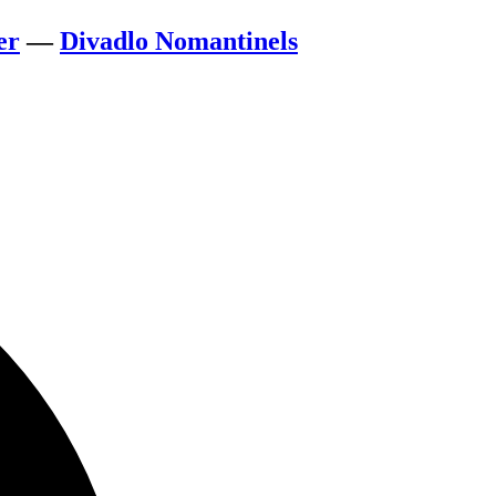
er
—
Divadlo Nomantinels