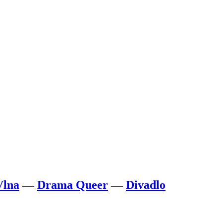
Vlna
—
Drama Queer
—
Divadlo