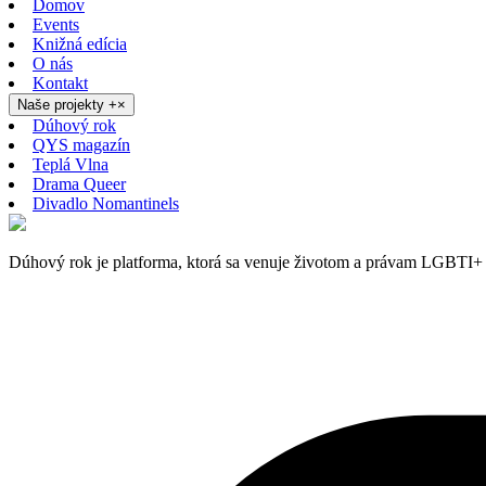
Domov
Events
Knižná edícia
O nás
Kontakt
Naše projekty
+
×
Dúhový rok
QYS magazín
Teplá Vlna
Drama Queer
Divadlo Nomantinels
Dúhový rok je platforma, ktorá sa venuje životom a právam LGBTI+ 