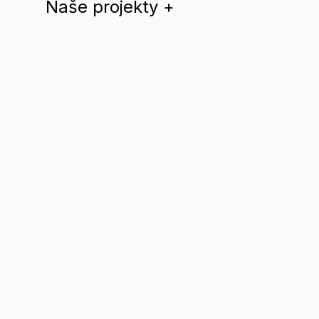
Naše projekty
+
Dúhový rok
QYS magazín
Teplá Vlna
Drama Queer
Divadlo Nomantinels