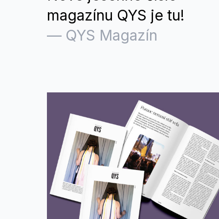
magazínu QYS je tu!
—
QYS Magazín