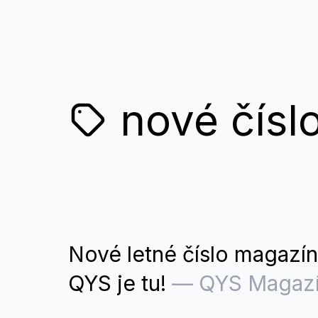
nové čísl
Nové letné číslo magazí
QYS je tu!
—
QYS Magaz