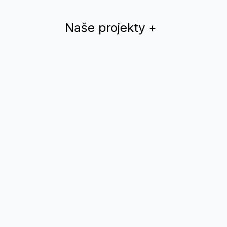
Naše projekty
+
Dúhový rok
QYS magazín
Teplá Vlna
Drama Queer
Divadlo
Nomantinels