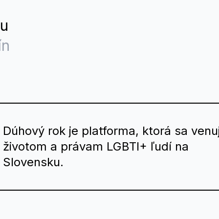
nu
ín
Dúhový rok je platforma, ktorá sa venu
životom a právam LGBTI+ ľudí na
Slovensku.