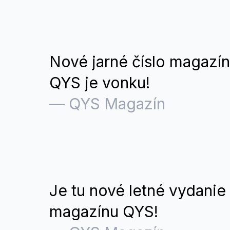
Nové jarné číslo magazí
QYS je vonku!
—
QYS Magazín
Je tu nové letné vydanie
magazínu QYS!