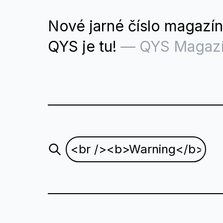
Nové jarné číslo magazí
QYS je tu!
—
QYS Magaz