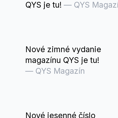
QYS je tu!
—
QYS Magaz
Nové zimné vydanie
magazínu QYS je tu!
—
QYS Magazín
Nové jesenné číslo