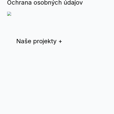
Ochrana osobných údajov
Naše projekty
+
Dúhový rok
QYS magazín
Teplá Vlna
Drama Queer
Divadlo Nomantinels