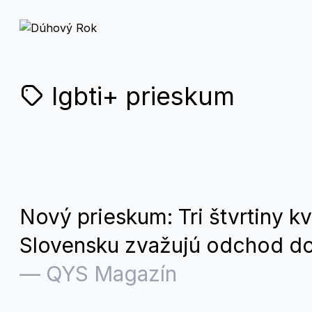
lgbti+ prieskum
Nový prieskum: Tri štvrtiny kví
Slovensku zvažujú odchod do
—
QYS Magazín